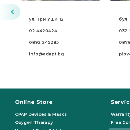
ул. Три Уши 121
бул.
02 4420424
032 
0892 245285
087
info@adapt.bg
plov
Online Store
Servi
CPAP Devices & Masks
Warrant
Oxygen Therapy
Free Co