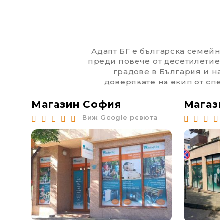
Адапт БГ е българска семейна
преди повече от десетилетие
градове в България и н
доверявате на екип от спе
Магазин София
Магаз
та
Виж Google ревюта