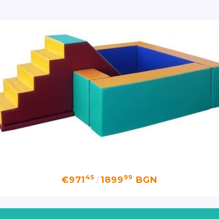
45
99
€971
1899
BGN