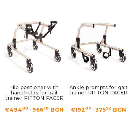
Hip positioner with
Ankle prompts for gait
handholds for gait
trainer RIFTON PACER
trainer RIFTON PACER
00
18
00
52
€494
966
BGN
€192
375
BGN