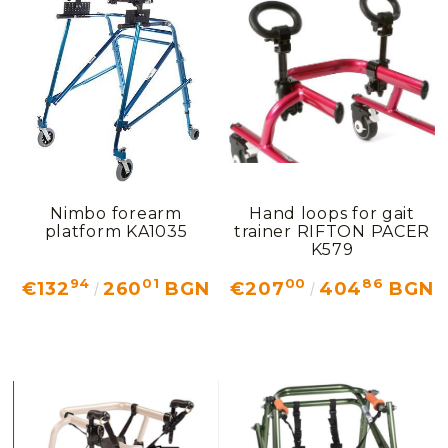
Nimbo forearm
Hand loops for gait
platform KA1035
trainer RIFTON PACER
K579
94
01
00
86
€132
260
BGN
€207
404
BGN