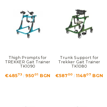
Добрич
Добрич
ул. Отец Паисий 5
0876 514422
New Products
Contact Us
About Us
EUR
EN
EN
Thigh Prompts for
Trunk Support for
TREKKER Gait Trainer
Trekker Gait Trainer
Login
Register
BG
TK1090
TK1080
73
01
00
07
€485
950
BGN
€587
1148
BGN