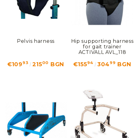
Pelvis harness
Hip supporting harness
for gait trainer
ACTIVALL AVL_118
93
00
94
99
€109
215
BGN
€155
304
BGN