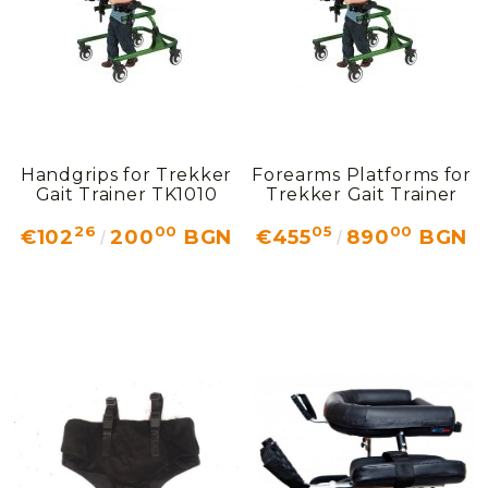
Handgrips for Trekker
Forearms Platforms for
Gait Trainer TK1010
Trekker Gait Trainer
26
00
05
00
€102
200
BGN
€455
890
BGN