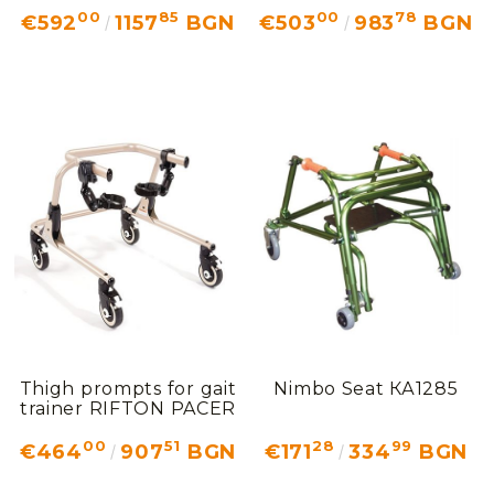
00
85
00
78
€592
1157
BGN
€503
983
BGN
Thigh prompts for gait
Nimbo Seat КА1285
trainer RIFTON PACER
00
51
28
99
€464
907
BGN
€171
334
BGN