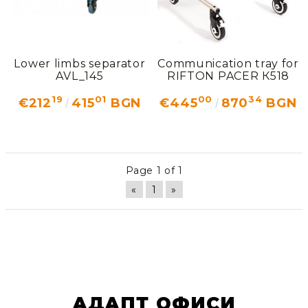
Lower limbs separator
Communication tray for
AVL_145
RIFTON PACER К518
19
01
00
34
€212
415
BGN
€445
870
BGN
Page 1 of 1
«
1
»
АДАПТ ОФИСИ