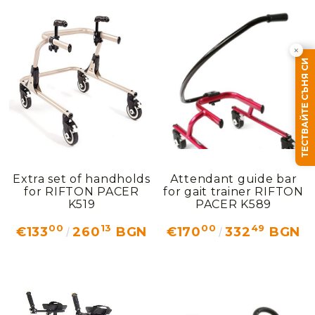
×
ТЕСТВАЙТЕ СЪНЯ СИ
Extra set of handholds
Аttendant guide bar
for RIFTON PACER
for gait trainer RIFTON
K519
PACER K589
00
13
00
49
€133
260
BGN
€170
332
BGN