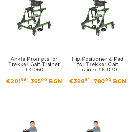
Ankle Prompts for
Hip Positioner & Pad
Trekker Gait Trainer
for Trekker Gait
TK1060
Trainer TK1070
96
00
81
00
€201
395
BGN
€398
780
BGN