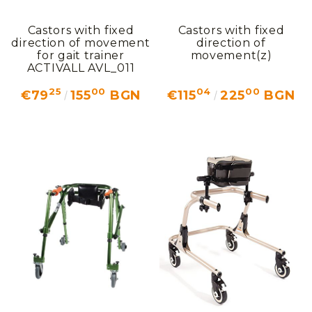
Castors with fixed
Castors with fixed
direction of movement
direction of
for gait trainer
movement(z)
ACTIVALL AVL_011
25
00
04
00
€79
155
BGN
€115
225
BGN