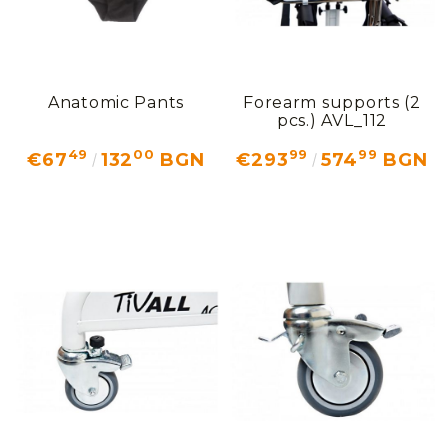
Anatomic Pants
Forearm supports (2
pcs.) AVL_112
49
00
99
99
€67
132
BGN
€293
574
BGN