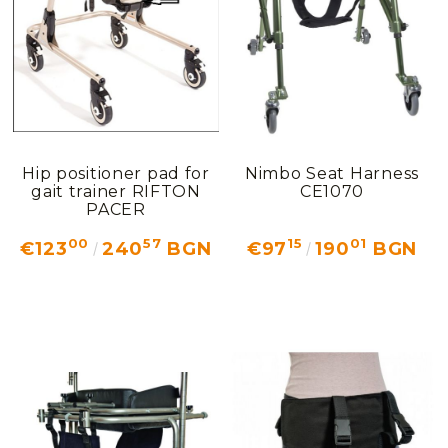
Hip positioner pad for
Nimbo Seat Harness
gait trainer RIFTON
CE1070
PACER
00
57
15
01
€123
240
BGN
€97
190
BGN