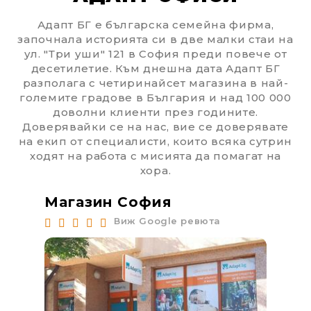
Адапт БГ е българска семейна фирма,
започнала историята си в две малки стаи на
ул. "Три уши" 121 в София преди повече от
десетилетие. Към днешна дата Адапт БГ
разполага с четиринайсет магазина в най-
големите градове в България и над 100 000
доволни клиенти през годините.
Доверявайки се на нас, вие се доверявате
на екип от специалисти, които всяка сутрин
ходят на работа с мисията да помагат на
хора.
Магазин София
Ма
Виж Google ревюта