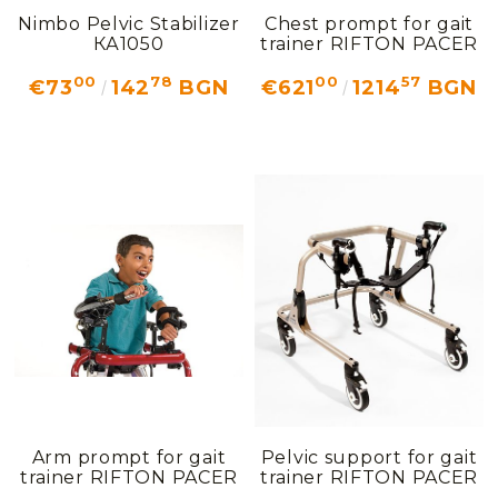
Nimbo Pelvic Stabilizer
Chest prompt for gait
КА1050
trainer RIFTON PACER
00
78
00
57
€73
142
BGN
€621
1214
BGN
Arm prompt for gait
Pelvic support for gait
trainer RIFTON PACER
trainer RIFTON PACER