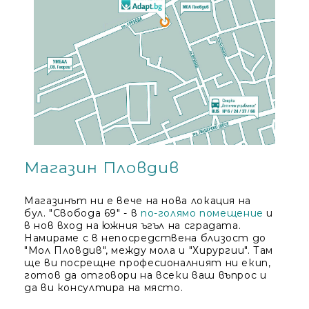
Магазин Пловдив
Магазинът ни е вече на нова локация на
бул. "Свобода 69" - в
по-голямо помещение
и
в нов вход на южния ъгъл на сградата.
Намираме с в непосредствена близост до
"Мол Пловдив", между мола и "Хирургии". Там
ще ви посрещне професионалният ни екип,
готов да отговори на всеки ваш въпрос и
да ви консултира на място.