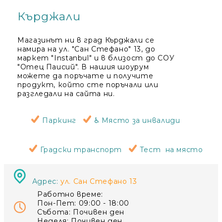
Кърджали
Магазинът ни в град Кърджали се
намира на ул. "Сан Стефано" 13, до
маркет "Instanbul" и в близост до СОУ
"Отец Паисий". В нашия шоурум
можете да поръчате и получите
продукт, който сте поръчали или
разгледали на сайта ни.
Паркинг
♿ Място за инвалиди
Градски транспорт
Тест на място
Адрес:
ул. Сан Стефано 13
Работно време:
Пон-Пет: 09:00 - 18:00
Събота:
Почивен ден
Неделя: Почивен ден