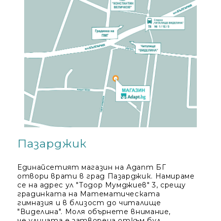
Пазарджик
Единайсетият магазин на Адапт БГ
отвори врати в град Пазарджик. Намираме
се на адрес ул "Тодор Мумджиев" 3, срещу
градинката на Математическата
гимназия и в близост до читалище
"Виделина". Моля обърнете внимание,
че улицата е затворена откъм бул.