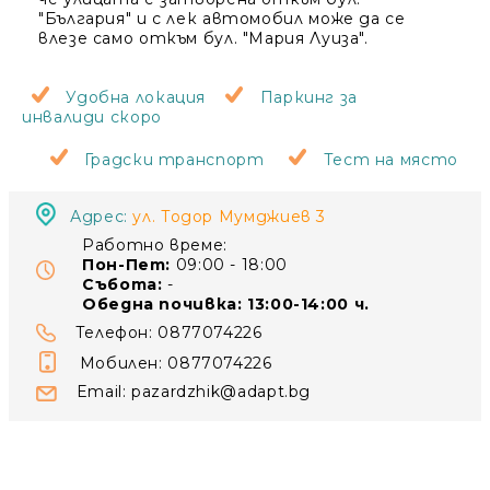
"България" и с лек автомобил може да се
влезе само откъм бул. "Мария Луиза".
Удобна локация
Паркинг за
инвалиди скоро
Градски транспорт
Тест на място
Адрес:
ул. Тодор Мумджиев 3
Работно време:
Пон-Пет:
09:00 - 18:00
Събота:
-
Обедна почивка: 13:00-14:00 ч.
Телефон: 0877074226
Мобилен: 0877074226
Email:
pazardzhik@adapt.bg