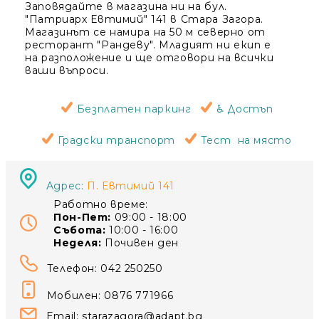
Заповядайте в магазина ни на бул.
"Патриарх Евтимий" 141 в Стара Загора.
Магазинът се намира на 50 м северно от
ресторант "Рандеву". Младият ни екип е
на разположение и ще отговори на всички
ваши въпроси.
Безплатен паркинг
♿ Достъп
Градски транспорт
Тест на място
Адрес:
П. Евтимий 141
Работно време:
Пон-Пет:
09:00 - 18:00
Събота:
10:00 - 16:00
Неделя:
Почивен ден
Телефон: 042 250250
Мобилен: 0876 771966
Email:
starazagora@adapt.bg