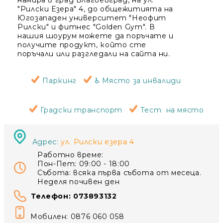
намира в град Благоевград, на ул.
"Рилски Езера" 4, до общежитията на
Югозападен университет "Неофит
Рилски" и фитнес "Golden Gym". В
нашия шоурум можете да поръчате и
получите продукт, който сте
поръчали или разгледали на сайта ни.
Паркинг
♿ Място за инвалиди
Градски транспорт
Тест на място
Адрес:
ул. Рилски езера 4
Работно време:
Пон-Пет: 09:00 - 18:00
Събота: всяка първа събота от месеца.
Неделя почивен ден
Телефон: 073893132
Мобилен: 0876 060 058