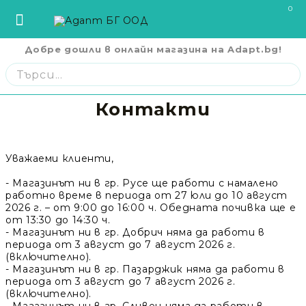
0
Добре дошли в онлайн магазина на Adapt.bg!
София
София
ул. Три Уши 121
02 442 0424
Пловдив
Пловдив
бул. Свобода 69
032 207724
Варна
Варна
ул. Илинден 9
052 671144
Контакти
Начало
Бургас
Бургас
жк. Славейков, бл. 157
056 590 591
Ст. Загора
Ст. Загора
бул. П. Евтимий 141
042 250250
CPAP Апарати И Маски
В. Търново
В. Търново
ул. Полтава 3
062 620062
Уважаеми клиенти,
Русе
Русе
бул. Придунавски 58
082 820 221
- Магазинът ни в
гр
.
Русе
ще работи с намалено
Кислородна Терапия
работно време в периода от 27 юли до 10 август
Плевен
Плевен
бул. Русе 2
064 678855
2026 г. – от 9:00 до 16:00 ч. Обедната почивка ще е
Кърджали
Кърджали
ул. Сан Стефано 13
0876 353153
от 13:30 до 14:30 ч.
Помощни Средства За Възрастни
- Магазинът ни в
гр. Добрич
няма да работи в
Благоевград
Благоевград
ул. Рилски езера 4
0876 060058
периода от 3 август до 7 август 2026 г.
Помощни Средства За Деца С
Шумен
Шумен
бул. Симеон Велики 69
0876 482806
(включително).
Увреждания
- Магазинът ни в
гр. Пазарджик
няма да работи в
Пазарджик
Пазарджик
ул. Тодор Мумджиев 3
0877 074226
периода от 3 август до 7 август 2026 г.
(включително).
Сливен
Сливен
ул. Добри Чинтулов 3
0877 673606
Болнични Легла И Дюшеци