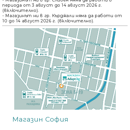
- Магазинът ни в
гр. Сливен
няма да работи в
Добрич
Добрич
ул. Отец Паисий 5
0876 514422
периода от 3 август до 14 август 2026 г.
(включително).
Осигуряване На Достъпна Среда
- Магазинът ни в
гр
.
Кърджали
няма да работи от
10 до 14 август 2026 г. (включително).
Ортези
Медицинско Оборудване ПОД НАЕМ
Нови Продукти
Грижа За Здравето
Под Наем
Финансиране
Магазин София
Състояния