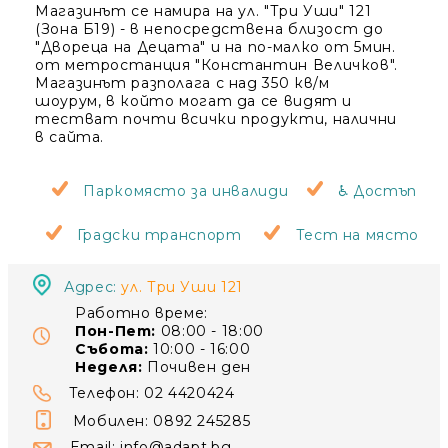
Магазинът се намира на ул. "Три Уши" 121
Статии
(Зона Б19) - в непосредствена близост до
"Двореца на Децата" и на по-малко от 5мин.
от метростанция "Константин Величков".
Контакти
Магазинът разполага с над 350 кв/м
шоурум, в който могат да се видят и
тестват почти всички продукти, налични
в сайта.
EUR
BG
EN
Вход
Регистрация
BG
Паркомясто за инвалиди
♿ Достъп
Градски транспорт
Тест на място
Адрес:
ул. Три Уши 121
Работно време:
Пон-Пет:
08:00 - 18:00
Събота:
10:00 - 16:00
Неделя:
Почивен ден
Телефон: 02 4420424
Мобилен: 0892 245285
Email:
info@adapt.bg