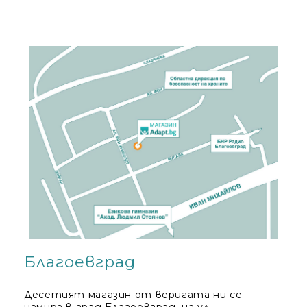
Благоевград
Десетият магазин от веригата ни се