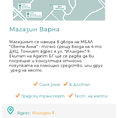
Магазин Варна
Магазинът се намира в двора на МБАЛ
"Света Анна" - точно срещу входа на 4-то
ДКЦ. Точният адрес е ул. "Илинден" 9.
Екипът на Адапт БГ ще се радва да ви
посрещне и консултира относно
покупката на помощно средство, или друг
уред на място.
Синя зона
♿ Достъп
Градски транспорт
Тест на място
Адрес:
Илинден 9