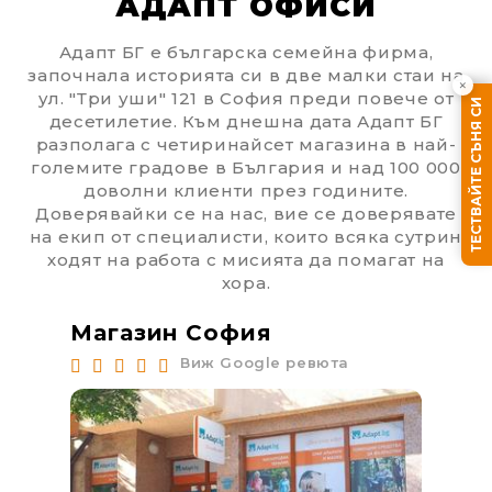
АДАПТ ОФИСИ
Адапт БГ е българска семейна фирма,
започнала историята си в две малки стаи на
×
ул. "Три уши" 121 в София преди повече от
ТЕСТВАЙТЕ СЪНЯ СИ
десетилетие. Към днешна дата Адапт БГ
разполага с четиринайсет магазина в най-
големите градове в България и над 100 000
доволни клиенти през годините.
Доверявайки се на нас, вие се доверявате
на екип от специалисти, които всяка сутрин
ходят на работа с мисията да помагат на
хора.
Магазин София
Ма
Виж Google ревюта