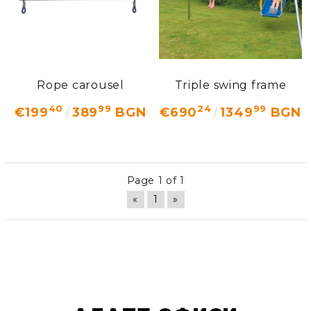
Rope carousel
Triple swing frame
40
99
24
99
€199
389
BGN
€690
1349
BGN
Page 1 of 1
«
1
»