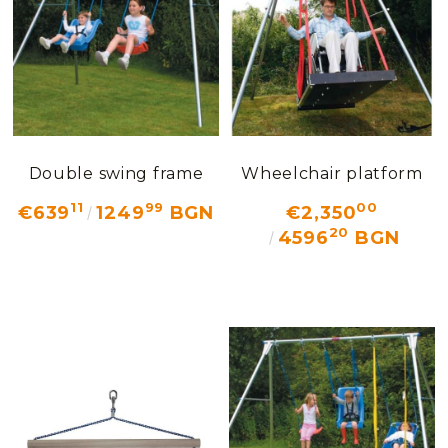
Double swing frame
Wheelchair platform
11
99
00
€639
1249
BGN
€2,350
20
4596
BGN