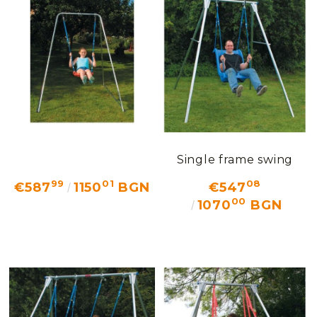
Добрич
Добрич
ул. Отец Паисий 5
0876 514422
New Products
Contact Us
About Us
EUR
EN
Single frame swing
EN
Login
Register
99
01
08
BG
€587
1150
BGN
€547
00
1070
BGN