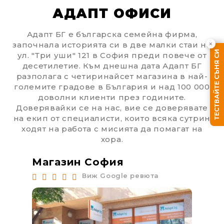
АДАПТ ОФИСИ
Адапт БГ е българска семейна фирма,
×
започнала историята си в две малки стаи на
ТЕСТВАЙТЕ СЪНЯ СИ
ул. "Три уши" 121 в София преди повече от
десетилетие. Към днешна дата Адапт БГ
разполага с четиринайсет магазина в най-
големите градове в България и над 100 000
доволни клиенти през годините.
Доверявайки се на нас, вие се доверявате
на екип от специалисти, които всяка сутрин
ходят на работа с мисията да помагат на
хора.
Магазин София
Ма
Виж Google ревюта