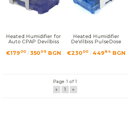
Heated Humidifier for
Heated Humidifier
Auto CPAP Devilbiss
DeVilbiss PulseDose
00
09
00
84
€179
350
BGN
€230
449
BGN
Page 1 of 1
«
1
»