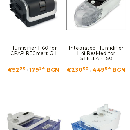
Humidifier H60 for
Integrated Humidifier
CPAP RESmart GII
H4i ResMed for
STELLAR 150
00
94
00
84
€92
179
BGN
€230
449
BGN