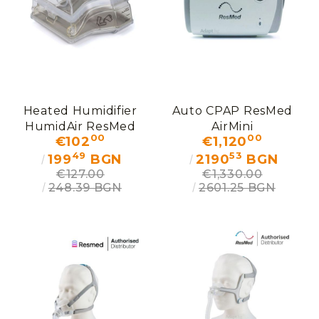
We will contact you to finalize the order
Heated Humidifier
Auto CPAP ResMed
HumidAir ResMed
AirMini
00
00
€102
€1,120
49
53
199
BGN
2190
BGN
€127.00
€1,330.00
248.39 BGN
2601.25 BGN