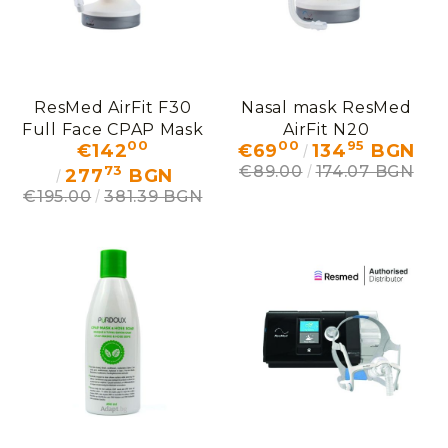
ResMed AirFit F30
Nasal mask ResMed
Full Face CPAP Mask
AirFit N20
00
00
95
€142
€69
134
BGN
73
€89.00
174.07 BGN
277
BGN
€195.00
381.39 BGN