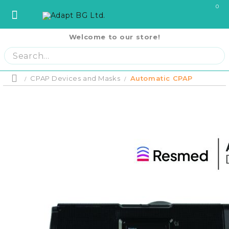
0
Welcome to our store!
София
София
ул. Три Уши 121
02 442 0424
Пловдив
Пловдив
бул. Свобода 69
032 207724
Варна
Варна
ул. Илинден 9
052 671144
CPAP Devices and Masks
Automatic CPAP
Home
Бургас
Бургас
жк. Славейков, бл. 157
056 590 591
Product p
Ст. Загора
Ст. Загора
бул. П. Евтимий 141
042 250250
Home
В. Търново
В. Търново
ул. Полтава 3
062 620062
Русе
Русе
бул. Придунавски 58
082 820 221
PRODUCTS
Отложено до
Плевен
Плевен
бул. Русе 2
064 678855
оскъпяване.
Плащане на 
Кърджали
Кърджали
ул. Сан Стефано 13
0876 353153
си на момен
RENTAL EQUIPMENT
месечни вно
Благоевград
Благоевград
ул. Рилски езера 4
0876 060058
Плащане на 
равни месеч
2000 лв.
Шумен
Шумен
бул. Симеон Велики 69
0876 482806
COVID-19 Products
Пазарджик
Пазарджик
ул. Тодор Мумджиев 3
0877 074226
Сливен
Сливен
ул. Добри Чинтулов 3
0877 673606
About Us