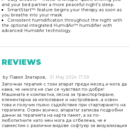
and your bed partner a more peaceful night’s sleep.
SmartStart™ feature begins your therapy as soon as
you breathe into your mask.
Consistent humidification throughout the night with
the optional integrated HumidAir™ humidifier with
advanced HumidAir technology.
REVIEWS
by
Павел Златаров
,
31 May 2024 17:39
Започнах терапия с този апарат преди месец и мога да
кажа, че никога не съм се чувствал по-добре!
Машината е компактна, лесна за транспортиране,
елементарна за използване и настройване, а освен
това и получих пълно съдействие при стартирането на
терапията. Освен всичко, апаратът записва подробни
данни за терапията на карта памет, а за по-
любопитните като мен мога да отбележа, че е
съвместим с различни видове софтуер за визуализация