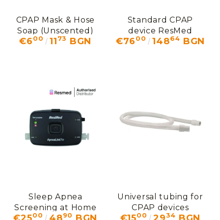
CPAP Mask & Hose
Standard CPAP
Soap (Unscented)
device ResMed
00
73
00
64
€6
11
BGN
€76
148
BGN
AirSense 10 Elite
Sleep Apnea
Universal tubing for
Screening at Home
CPAP devices
00
90
00
34
€25
48
BGN
€15
29
BGN