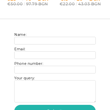
€50.00
97.79 BGN
€22.00
43.03 BGN
Name:
Email:
Phone number:
Your query: