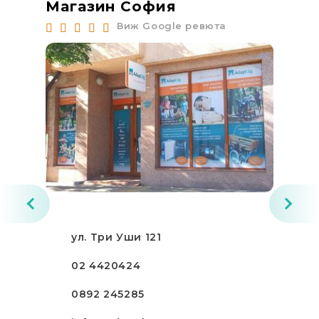
Магазин София
Ма
Виж Google ревюта
ул. Три Уши 121
02 4420424
0892 245285