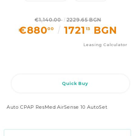
€1,140.00
2229.65 BGN
€880
1721
BGN
00
13
Leasing Calculator
Quick Buy
Auto CPAP ResMed AirSense 10 AutoSet