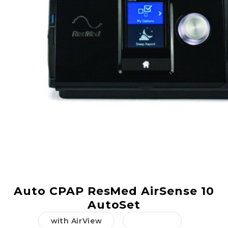
Добрич
Добрич
ул. Отец Паисий 5
0876 514422
New Products
Contact Us
About Us
Login
Register
Code:
37266
Auto CPAP ResMed AirSense 10
AutoSet
with AirView