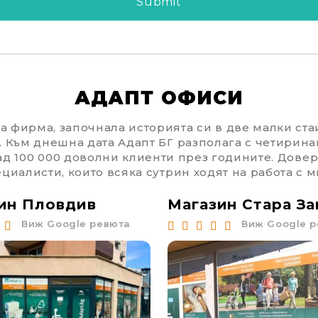
АДАПТ ОФИСИ
 фирма, започнала историята си в две малки стаи
. Към днешна дата Адапт БГ разполага с четирина
ад 100 000 доволни клиенти през годините. Доверя
циалисти, които всяка сутрин ходят на работа с м
ин Пловдив
Магазин Стара За
Виж Google ревюта
Виж Google 