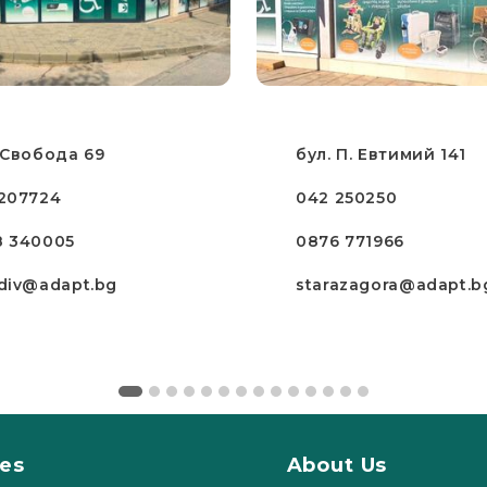
 Свобода 69
бул. П. Евтимий 141
207724
042 250250
8 340005
0876 771966
div@adapt.bg
starazagora@adapt.b
ces
About Us