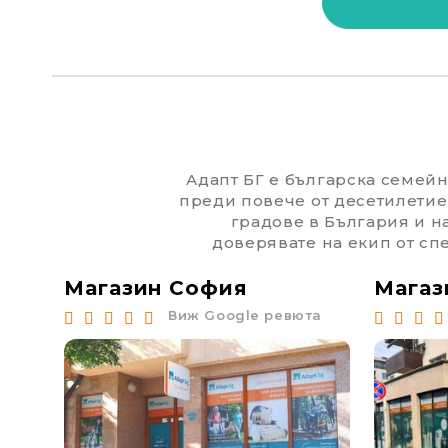
Адапт БГ е българска семейна
преди повече от десетилетие
градове в България и н
доверявате на екип от спе
Магазин София
Магаз
та
Виж Google ревюта