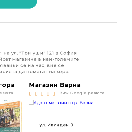
 на ул. "Три уши" 121 в София
йсет магазина в най-големите
вайки се на нас, вие се
исията да помагат на хора.
гора
Магазин Варна
Маг
ревюта
Виж Google ревюта
ул. Илинден 9