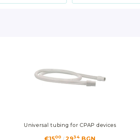
Universal tubing for CPAP devices
00
34
€15
29
BGN