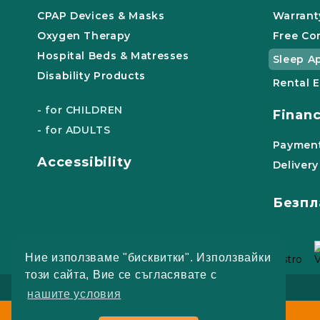
CPAP Devices & Masks
Warrant
Oxygen Therapy
Free Co
Hospital Beds & Matresses
Sleep A
Disability Products
Rental 
- for CHILDREN
Finan
- for ADULTS
Payment
Accessibility
Delivery
Безпл
Ние използваме "бисквитки". Използвайки
този сайта, Вие се съгласявате с
Our website is GDPR compliant.
нашите условия