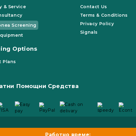
y & Service
Contact Us
nsultancy
Terms & Conditions
Privacy Policy
pnea Screening
Signals
Equipment
cing Options
 Plans
атни Помощни Средства
Работно време: