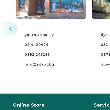
ул. Три Уши 121
бул.
02 4420424
032 
0892 245285
087
info@adapt.bg
plov
Online Store
Servi