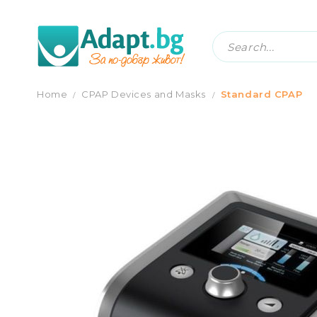
STANDARD CPAP MACHINE RESMART GII
Home
CPAP Devices and Masks
Standard CPAP