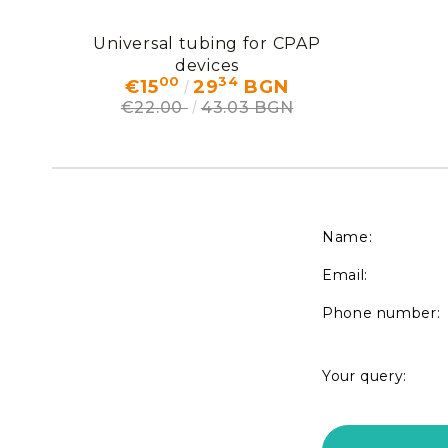
Universal tubing for CPAP
devices
00
34
€15
29
BGN
€22.00
43.03 BGN
Name:
Email:
Phone number:
Your query: