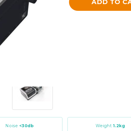
ADD TO C
Noise
<30
db
Weight
1.2
kg