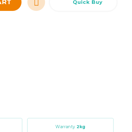
ART
Quick Buy
Сливен
Сливен
ул. Добри Чинтулов 3
0877 673606
Добрич
Добрич
ул. Отец Паисий 5
0876 514422
Warranty
2
kg