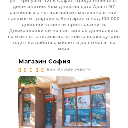
ул. "Три уши" 121 в София преди повече от
десетилетие. Към днешна дата Адапт БГ
разполага с четиринайсет магазина в най-
големите градове в България и над 100 000
доволни клиенти през годините.
Доверявайки се на нас, вие се доверявате
на екип от специалисти, които всяка сутрин
ходят на работа с мисията да помагат на
хора.
Магазин София
Ма
Виж Google ревюта