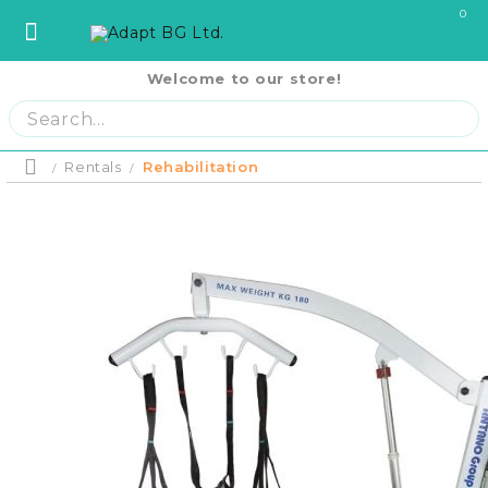
0
Welcome to our store!
София
София
ул. Три Уши 121
02 442 0424
Пловдив
Пловдив
бул. Свобода 69
032 207724
Варна
Варна
ул. Илинден 9
052 671144
Rentals
Rehabilitation
Home
Бургас
Бургас
жк. Славейков, бл. 157
056 590 591
Product p
Ст. Загора
Ст. Загора
бул. П. Евтимий 141
042 250250
Home
В. Търново
В. Търново
ул. Полтава 3
062 620062
Русе
Русе
бул. Придунавски 58
082 820 221
PRODUCTS
Отложено до
Плевен
Плевен
бул. Русе 2
064 678855
оскъпяване.
Плащане на 
Кърджали
Кърджали
ул. Сан Стефано 13
0876 353153
си на момен
RENTAL EQUIPMENT
месечни вно
Благоевград
Благоевград
ул. Рилски езера 4
0876 060058
Плащане на 
равни месеч
2000 лв.
Шумен
Шумен
бул. Симеон Велики 69
0876 482806
COVID-19 Products
Пазарджик
Пазарджик
ул. Тодор Мумджиев 3
0877 074226
Сливен
Сливен
ул. Добри Чинтулов 3
0877 673606
About Us