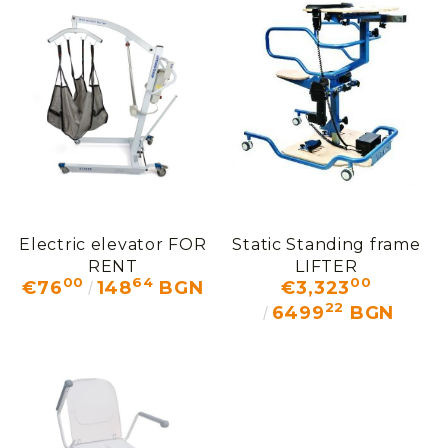
Electric elevator FOR
Static Standing frame
RENT
LIFTER
00
64
00
€76
148
BGN
€3,323
22
6499
BGN