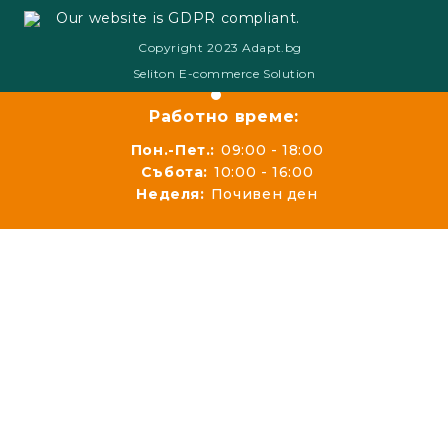
Our website is GDPR compliant.
Copyright 2023 Adapt.bg
Seliton E-commerce Solution
Работно време:
Пон.-Пет.:
09:00 - 18:00
Събота:
10:00 - 16:00
Неделя:
Почивен ден