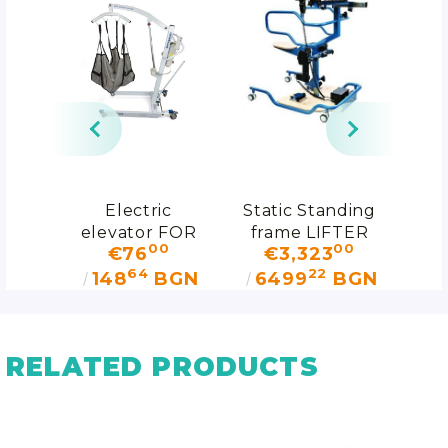
Electric
Static Standing
er
elevator FOR
frame LIFTER
v
00
00
€76
€3,323
OR
RENT
L
64
22
GN
148
BGN
6499
BGN
1
RELATED PRODUCTS