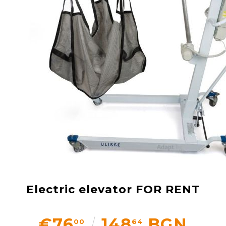
Добрич
Добрич
ул. Отец Паисий 5
0876 514422
New Products
Contact Us
About Us
Login
Register
Code:
2931
Electric elevator FOR RENT
€76
148
BGN
00
64