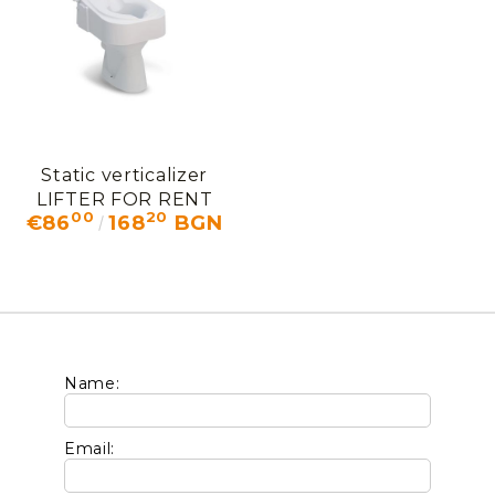
Static verticalizer
LIFTER FOR RENT
00
20
€86
168
BGN
Name:
Email:
We will contact you to finalize the order