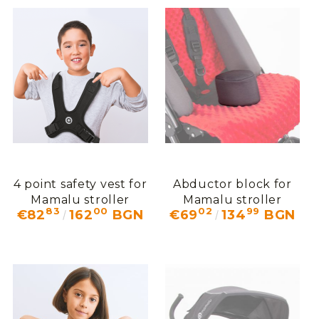
4 point safety vest for
Abductor block for
Mamalu stroller
Mamalu stroller
83
00
02
99
€82
162
BGN
€69
134
BGN