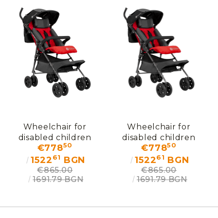
Wheelchair for
Wheelchair for
disabled children
disabled children
50
50
€778
€778
Mamalu
Mamalu
61
61
1522
BGN
1522
BGN
€865.00
€865.00
1691.79 BGN
1691.79 BGN