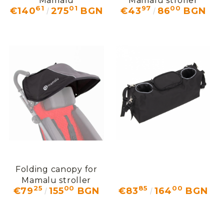
Mamalu
Mamalu stroller
61
01
97
00
€140
275
BGN
€43
86
BGN
Folding canopy for
Mamalu stroller
25
00
85
00
€79
155
BGN
€83
164
BGN