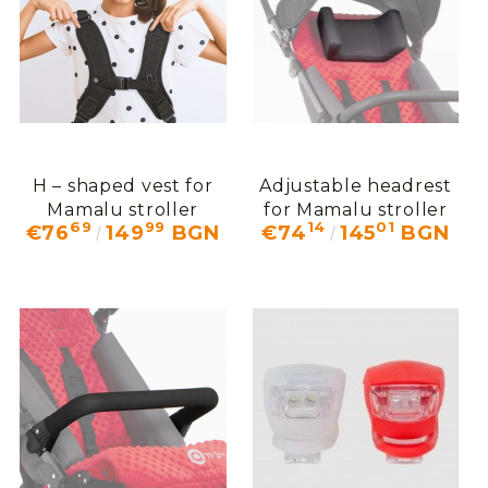
We will contact you to finalize the order
H – shaped vest for
Adjustable headrest
Mamalu stroller
for Mamalu stroller
69
99
14
01
€76
149
BGN
€74
145
BGN