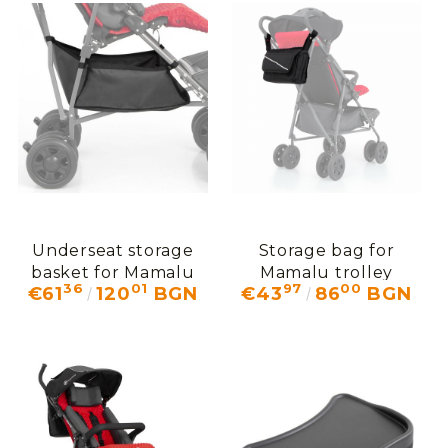
Underseat storage
Storage bag for
basket for Mamalu
Mamalu trolley
36
01
97
00
€61
120
BGN
€43
86
BGN
stroller