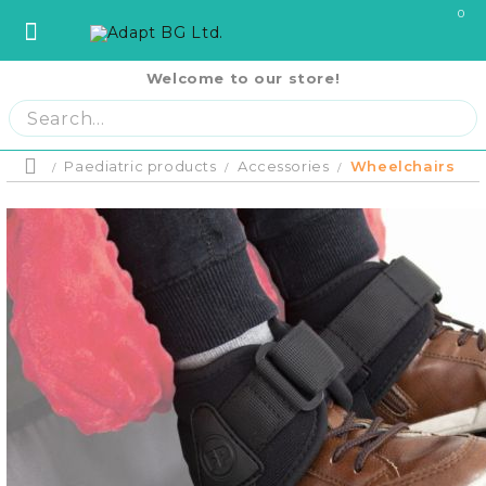
0
Welcome to our store!
София
София
ул. Три Уши 121
02 442 0424
Пловдив
Пловдив
бул. Свобода 69
032 207724
Варна
Варна
ул. Илинден 9
052 671144
Paediatric products
Accessories
Wheelchairs
Home
Бургас
Бургас
жк. Славейков, бл. 157
056 590 591
Product p
Ст. Загора
Ст. Загора
бул. П. Евтимий 141
042 250250
Home
В. Търново
В. Търново
ул. Полтава 3
062 620062
Русе
Русе
бул. Придунавски 58
082 820 221
PRODUCTS
Отложено до
Плевен
Плевен
бул. Русе 2
064 678855
оскъпяване.
Плащане на 
Кърджали
Кърджали
ул. Сан Стефано 13
0876 353153
си на момен
RENTAL EQUIPMENT
месечни вно
Благоевград
Благоевград
ул. Рилски езера 4
0876 060058
Плащане на 
равни месеч
2000 лв.
Шумен
Шумен
бул. Симеон Велики 69
0876 482806
COVID-19 Products
Пазарджик
Пазарджик
ул. Тодор Мумджиев 3
0877 074226
Сливен
Сливен
ул. Добри Чинтулов 3
0877 673606
About Us