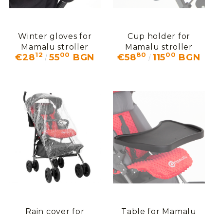
Winter gloves for
Cup holder for
Mamalu stroller
Mamalu stroller
12
00
80
00
€28
55
BGN
€58
115
BGN
Rain cover for
Table for Mamalu