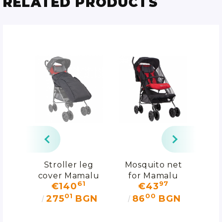
RELATED PRODUCTS
 for
Stroller leg
Mosquito net
Fol
d
cover Mamalu
for Mamalu
f
0
61
97
€140
€43
n
stroller
01
00
u
GN
275
BGN
86
BGN
1
0
BGN