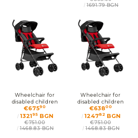
1691.79 BGN
Wheelchair for
Wheelchair for
disabled children
disabled children
90
00
€675
€638
Mamalu
Mamalu
95
82
1321
BGN
1247
BGN
€751.00
€751.00
1468.83 BGN
1468.83 BGN