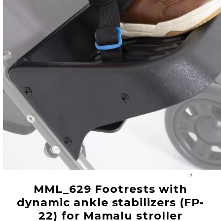
Добрич
Добрич
ул. Отец Паисий 5
0876 514422
New Products
Contact Us
About Us
EUR
EN
EN
Login
Register
BG
Code:
MML_162
MML_629 Footrests with
dynamic ankle stabilizers (FP-
22) for Mamalu stroller