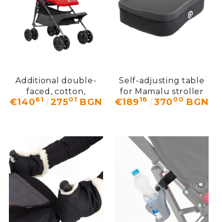
Additional double-
Self-adjusting table
faced, cotton,
for Mamalu stroller
61
01
18
00
€140
275
BGN
€189
370
BGN
washable COMFORT
upholstery for
Mamalu stroller