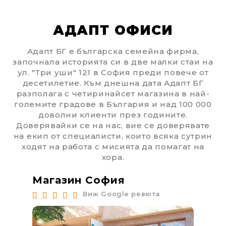
АДАПТ ОФИСИ
Адапт БГ е българска семейна фирма,
започнала историята си в две малки стаи на
ул. "Три уши" 121 в София преди повече от
десетилетие. Към днешна дата Адапт БГ
разполага с четиринайсет магазина в най-
големите градове в България и над 100 000
доволни клиенти през годините.
Доверявайки се на нас, вие се доверявате
на екип от специалисти, които всяка сутрин
ходят на работа с мисията да помагат на
хора.
Магазин София
Ма
Виж Google ревюта