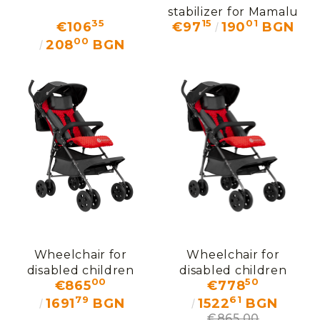
stabilizer for Mamalu
35
15
01
€106
€97
190
BGN
stroller
00
208
BGN
Wheelchair for
Wheelchair for
disabled children
disabled children
00
50
€865
€778
Mamalu
Mamalu
79
61
1691
BGN
1522
BGN
€865.00