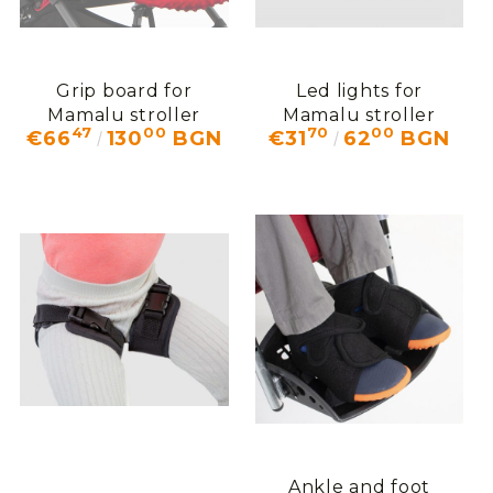
Grip board for
Led lights for
Mamalu stroller
Mamalu stroller
47
00
70
00
€66
130
BGN
€31
62
BGN
Ankle and foot