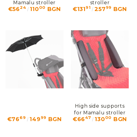
Mamalu stroller
stroller
24
00
91
99
€56
110
BGN
€131
257
BGN
High side supports
for Mamalu stroller
69
99
47
00
€76
149
BGN
€66
130
BGN