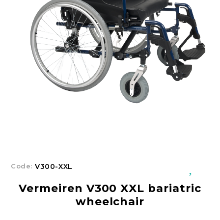
Добрич
Добрич
ул. Отец Паисий 5
0876 514422
New Products
Contact Us
About Us
EUR
EN
EN
Login
Register
BG
Code:
V300-XXL
Vermeiren V300 XXL bariatric
wheelchair