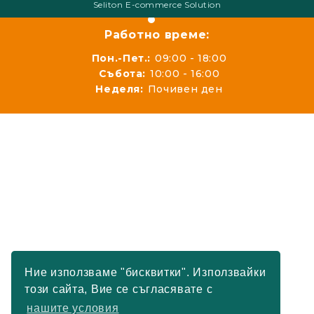
Seliton E-commerce Solution
Работно време:
Пон.-Пет.:
09:00 - 18:00
Събота:
10:00 - 16:00
Неделя:
Почивен ден
Ние използваме "бисквитки". Използвайки
този сайта, Вие се съгласявате с
нашите условия