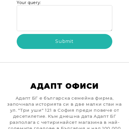
Your query:
АДАПТ ОФИСИ
Адапт БГ е българска семейна фирма,
започнала историята си в две малки стаи на
ул. "Три уши" 121 в София преди повече от
десетилетие. Към днешна дата Адапт БГ
We will contact you to finalize the order
разполага с четиринайсет магазина в най-
големите градове в България и над 100 000