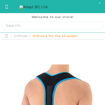
0
Welcome to our store!
София
София
ул. Три Уши 121
02 442 0424
Пловдив
Пловдив
бул. Свобода 69
032 207724
Product p
Варна
Варна
ул. Илинден 9
052 671144
Orthosis
Orthosis for the shoulder
Home
Бургас
Бургас
жк. Славейков, бл. 157
056 590 591
Ст. Загора
Ст. Загора
бул. П. Евтимий 141
042 250250
Home
В. Търново
В. Търново
ул. Полтава 3
062 620062
Отложено до
оскъпяване.
Русе
Русе
бул. Придунавски 58
082 820 221
Плащане на 
PRODUCTS
си на момен
Плевен
Плевен
бул. Русе 2
064 678855
месечни вно
Плащане на 
Кърджали
Кърджали
ул. Сан Стефано 13
0876 353153
равни месеч
RENTAL EQUIPMENT
2000 лв.
Благоевград
Благоевград
ул. Рилски езера 4
0876 060058
Шумен
Шумен
бул. Симеон Велики 69
0876 482806
COVID-19 Products
Пазарджик
Пазарджик
ул. Тодор Мумджиев 3
0877 074226
Сливен
Сливен
ул. Добри Чинтулов 3
0877 673606
About Us