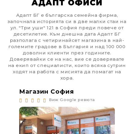
АДАПТ ОФИСИ
Адапт БГ е българска семейна фирма,
започнала историята си в две малки стаи на
ул. "Три уши" 121 в София преди повече от
десетилетие. Към днешна дата Адапт БГ
разполага с четиринайсет магазина в най-
големите градове в България и над 100 000
доволни клиенти през годините.
Доверявайки се на нас, вие се доверявате
на екип от специалисти, които всяка сутрин
ходят на работа с мисията да помагат на
хора.
We will contact you to finalize the order
Магазин София
Ма
Виж Google ревюта