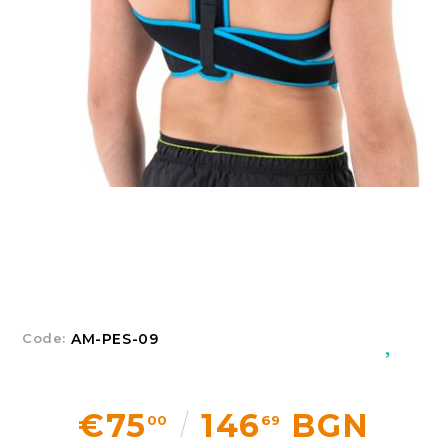
Добрич
Добрич
ул. Отец Паисий 5
0876 514422
New Products
Contact Us
About Us
EUR
EN
EN
Login
Register
BG
Code:
AM-PES-09
€75
146
BGN
00
69