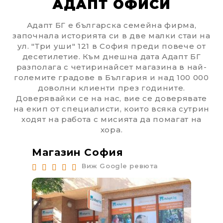
АДАПТ ОФИСИ
Адапт БГ е българска семейна фирма,
започнала историята си в две малки стаи на
ул. "Три уши" 121 в София преди повече от
десетилетие. Към днешна дата Адапт БГ
разполага с четиринайсет магазина в най-
големите градове в България и над 100 000
доволни клиенти през годините.
Доверявайки се на нас, вие се доверявате
на екип от специалисти, които всяка сутрин
ходят на работа с мисията да помагат на
хора.
We will contact you to finalize the order
Магазин София
Ма
Виж Google ревюта