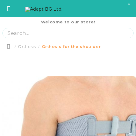
0
Welcome to our store!
София
София
ул. Три Уши 121
02 442 0424
Пловдив
Пловдив
бул. Свобода 69
032 207724
Product p
Варна
Варна
ул. Илинден 9
052 671144
Orthosis
Orthosis for the shoulder
Home
Бургас
Бургас
жк. Славейков, бл. 157
056 590 591
Ст. Загора
Ст. Загора
бул. П. Евтимий 141
042 250250
Home
В. Търново
В. Търново
ул. Полтава 3
062 620062
Отложено до
оскъпяване.
Русе
Русе
бул. Придунавски 58
082 820 221
Плащане на 
PRODUCTS
си на момен
Плевен
Плевен
бул. Русе 2
064 678855
месечни вно
Плащане на 
Кърджали
Кърджали
ул. Сан Стефано 13
0876 353153
равни месеч
RENTAL EQUIPMENT
2000 лв.
Благоевград
Благоевград
ул. Рилски езера 4
0876 060058
Шумен
Шумен
бул. Симеон Велики 69
0876 482806
COVID-19 Products
Пазарджик
Пазарджик
ул. Тодор Мумджиев 3
0877 074226
Сливен
Сливен
ул. Добри Чинтулов 3
0877 673606
About Us