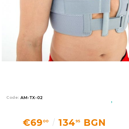
Добрич
Добрич
ул. Отец Паисий 5
0876 514422
New Products
Contact Us
About Us
Login
Register
Code:
AM-TX-02
€69
134
BGN
00
95