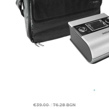
Добрич
Добрич
ул. Отец Паисий 5
0876 514422
New Products
Contact Us
About Us
EUR
EN
EN
Login
Register
BG
Code:
36860
€39.00
76.28 BGN