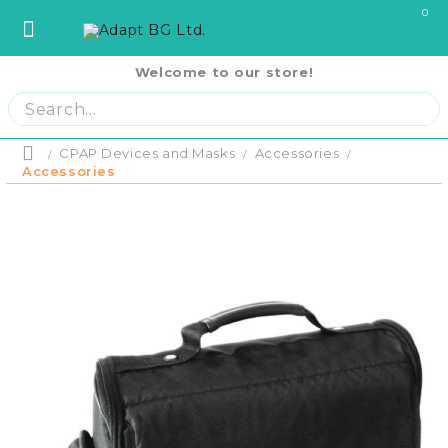
0
Welcome to our store!
София
София
ул. Три Уши 121
02 442 0424
Пловдив
Пловдив
бул. Свобода 69
032 207724
Product p
Варна
Варна
ул. Илинден 9
052 671144
CPAP Devices and Masks
Accessories
Home
Бургас
Бургас
жк. Славейков, бл. 157
056 590 591
Accessories
Ст. Загора
Ст. Загора
бул. П. Евтимий 141
042 250250
Home
В. Търново
В. Търново
ул. Полтава 3
062 620062
Отложено до
оскъпяване.
Русе
Русе
бул. Придунавски 58
082 820 221
Плащане на 
PRODUCTS
си на момен
Плевен
Плевен
бул. Русе 2
064 678855
месечни вно
Плащане на 
Кърджали
Кърджали
ул. Сан Стефано 13
0876 353153
равни месеч
RENTAL EQUIPMENT
2000 лв.
Благоевград
Благоевград
ул. Рилски езера 4
0876 060058
Шумен
Шумен
бул. Симеон Велики 69
0876 482806
COVID-19 Products
Пазарджик
Пазарджик
ул. Тодор Мумджиев 3
0877 074226
Сливен
Сливен
ул. Добри Чинтулов 3
0877 673606
About Us