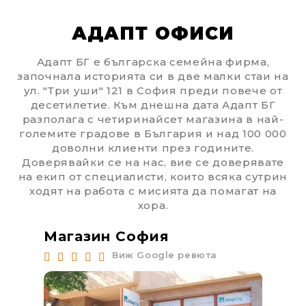
АДАПТ ОФИСИ
Адапт БГ е българска семейна фирма,
започнала историята си в две малки стаи на
ул. "Три уши" 121 в София преди повече от
десетилетие. Към днешна дата Адапт БГ
разполага с четиринайсет магазина в най-
големите градове в България и над 100 000
доволни клиенти през годините.
Доверявайки се на нас, вие се доверявате
на екип от специалисти, които всяка сутрин
ходят на работа с мисията да помагат на
We will contact you to finalize the order
хора.
Магазин София
Ма
Виж Google ревюта