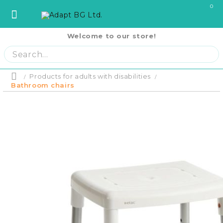
0
Welcome to our store!
София
София
ул. Три Уши 121
02 442 0424
Пловдив
Пловдив
бул. Свобода 69
032 207724
Варна
Варна
ул. Илинден 9
052 671144
Products for adults with disabilities
Home
Бургас
Бургас
жк. Славейков, бл. 157
056 590 591
Bathroom chairs
Product p
Ст. Загора
Ст. Загора
бул. П. Евтимий 141
042 250250
Home
В. Търново
В. Търново
ул. Полтава 3
062 620062
Русе
Русе
бул. Придунавски 58
082 820 221
PRODUCTS
Отложено до
Плевен
Плевен
бул. Русе 2
064 678855
оскъпяване.
Плащане на 
Кърджали
Кърджали
ул. Сан Стефано 13
0876 353153
си на момен
RENTAL EQUIPMENT
месечни вно
Благоевград
Благоевград
ул. Рилски езера 4
0876 060058
Плащане на 
равни месеч
2000 лв.
Шумен
Шумен
бул. Симеон Велики 69
0876 482806
COVID-19 Products
Пазарджик
Пазарджик
ул. Тодор Мумджиев 3
0877 074226
Сливен
Сливен
ул. Добри Чинтулов 3
0877 673606
About Us