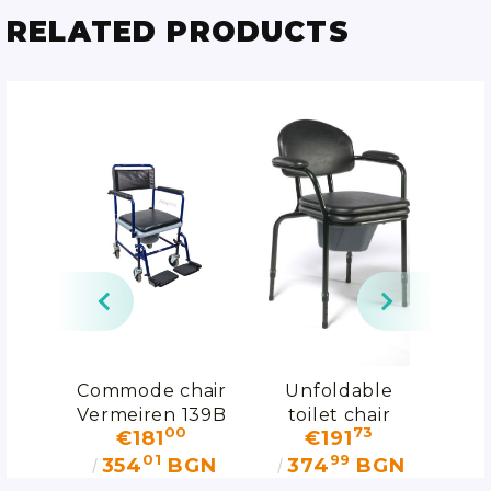
RELATED PRODUCTS
Commode chair
Unfoldable
A
Vermeiren 139B
toilet chair
t
00
73
€181
€191
Vermeiren
V
01
99
9062
GN
354
BGN
374
BGN
2