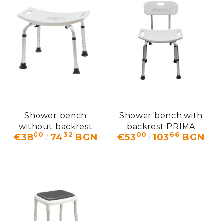
Shower bench
Shower bench with
without backrest
backrest PRIMA
00
32
00
66
€38
74
BGN
€53
103
BGN
SOLO