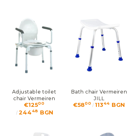
Adjustable toilet
Bath chair Vermeiren
chair Vermeiren
JILL
00
00
44
€125
€58
113
BGN
STACY
48
244
BGN