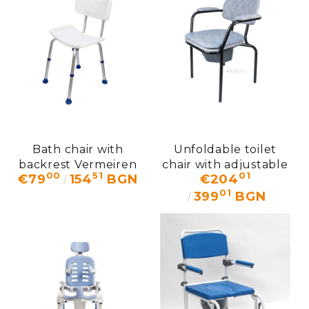
Bath chair with
Unfoldable toilet
backrest Vermeiren
chair with adjustable
00
51
01
€79
154
BGN
€204
LILY
height Vermeiren
01
9063
399
BGN