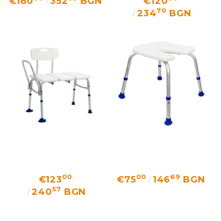
€180
352
BGN
€120
70
234
BGN
00
00
69
€123
€75
146
BGN
57
240
BGN