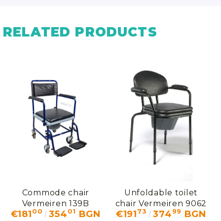
RELATED PRODUCTS
Commode chair
Unfoldable toilet
Vermeiren 139B
chair Vermeiren 9062
00
01
73
99
€181
354
BGN
€191
374
BGN