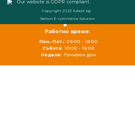
Our website is GDPR compliant.
Copyright 2023 Adapt.bg
Seliton E-commerce Solution
Работно време:
Пон.-Пет.:
09:00 - 18:00
Събота:
10:00 - 16:00
Неделя:
Почивен ден