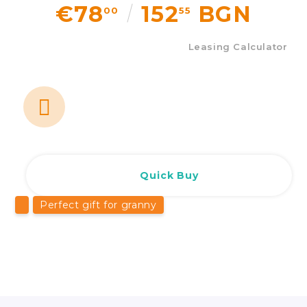
€78
152
BGN
00
55
Leasing Calculator
Quick Buy
Perfect gift for granny