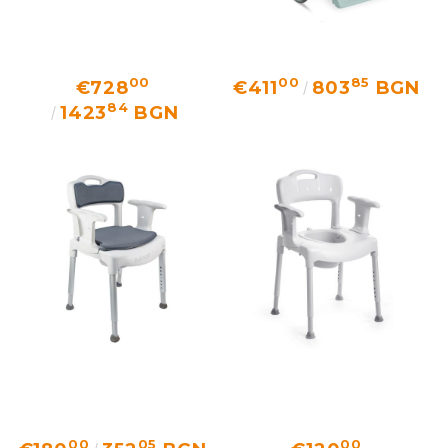
00
00
85
€728
€411
803
BGN
84
1423
BGN
We will contact you to finalize the order
00
05
00