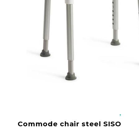
Добрич
Добрич
ул. Отец Паисий 5
0876 514422
New Products
Contact Us
About Us
Login
Register
Code:
ЕТ-SMRT
Commode chair steel SISO