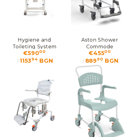
Hygiene and
Aston Shower
Toileting System
Commode
00
00
€590
€455
Rifton HTS
94
90
1153
BGN
889
BGN