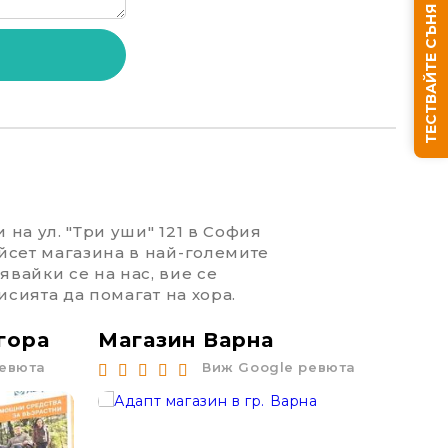
ТЕСТВАЙТЕ СЪНЯ СИ
We will contact you to finalize the order
 на ул. "Три уши" 121 в София
йсет магазина в най-големите
вайки се на нас, вие се
исията да помагат на хора.
гора
Магазин Варна
Маг
ревюта
Виж Google ревюта