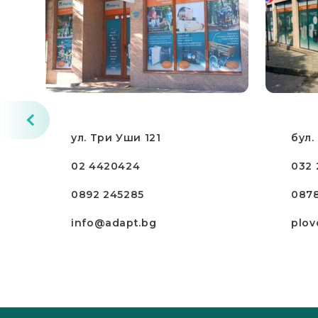
ул. Три Уши 121
бул.
02 4420424
032 
0892 245285
087
info@adapt.bg
plov