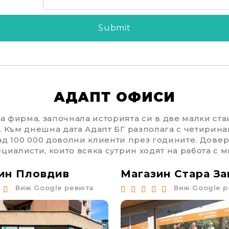
АДАПТ ОФИСИ
 фирма, започнала историята си в две малки стаи
. Към днешна дата Адапт БГ разполага с четирина
ад 100 000 доволни клиенти през годините. Доверя
циалисти, които всяка сутрин ходят на работа с м
ин Пловдив
Магазин Стара За
Виж Google ревюта
Виж Google 