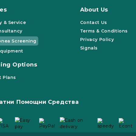
ces
About Us
y & Service
Contact Us
nsultancy
Terms & Conditions
Privacy Policy
pnea Screening
Signals
Equipment
cing Options
 Plans
атни Помощни Средства