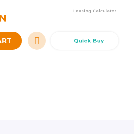
Сливен
Сливен
ул. Добри Чинтулов 3
0877 673606
Leasing Calculator
N
Добрич
Добрич
ул. Отец Паисий 5
0876 514422
ART
Quick Buy