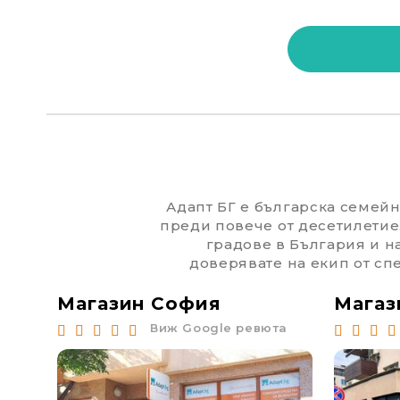
Адапт БГ е българска семейна
преди повече от десетилетие
градове в България и н
доверявате на екип от спе
Магазин София
Магаз
та
Виж Google ревюта