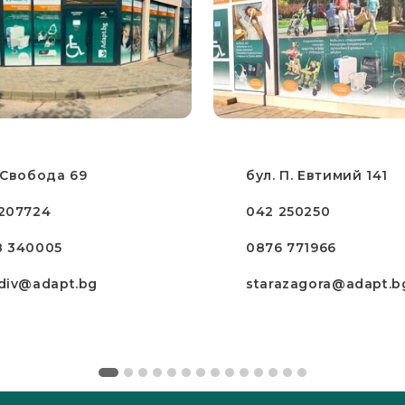
 Свобода 69
бул. П. Евтимий 141
207724
042 250250
8 340005
0876 771966
div@adapt.bg
starazagora@adapt.b