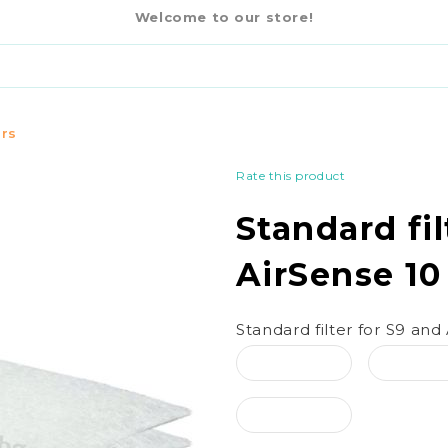
€
E 10 CPAP REMED
-25%
Welcome to our store!
€6.00
11.73 BGN
ers
Rate this product
Standard fil
AirSense 1
Standard filter for S9 a