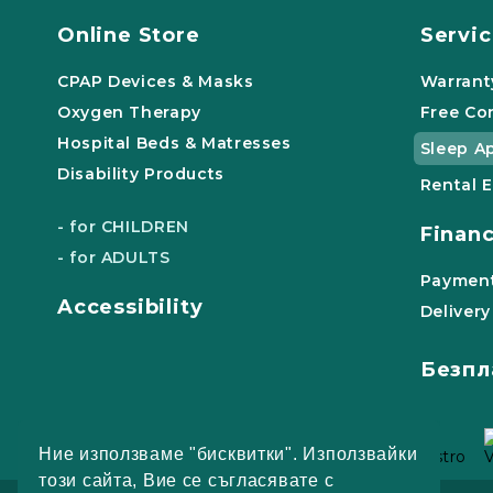
Online Store
Servi
CPAP Devices & Masks
Warrant
Oxygen Therapy
Free Co
Hospital Beds & Matresses
Sleep A
Disability Products
Rental 
- for CHILDREN
Finan
- for ADULTS
Payment
Accessibility
Delivery
Безпл
Ние използваме "бисквитки". Използвайки
този сайта, Вие се съгласявате с