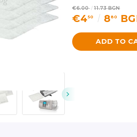
€6.00
11.73 BGN
€4
8
BG
50
80
ADD TO C