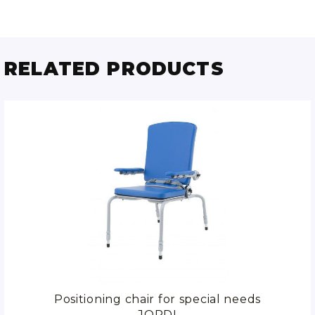
RELATED PRODUCTS
eeds
Positioning chair for special needs
Pos
JORDI