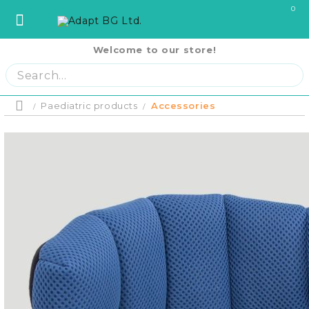
0
Welcome to our store!
София
София
ул. Три Уши 121
02 442 0424
Пловдив
Пловдив
бул. Свобода 69
032 207724
Варна
Варна
ул. Илинден 9
052 671144
Paediatric products
Accessories
Home
Бургас
Бургас
жк. Славейков, бл. 157
056 590 591
Product p
Ст. Загора
Ст. Загора
бул. П. Евтимий 141
042 250250
Home
В. Търново
В. Търново
ул. Полтава 3
062 620062
Русе
Русе
бул. Придунавски 58
082 820 221
PRODUCTS
Отложено до
Плевен
Плевен
бул. Русе 2
064 678855
оскъпяване.
Плащане на 
Кърджали
Кърджали
ул. Сан Стефано 13
0876 353153
си на момен
RENTAL EQUIPMENT
месечни вно
Благоевград
Благоевград
ул. Рилски езера 4
0876 060058
Плащане на 
равни месеч
2000 лв.
Шумен
Шумен
бул. Симеон Велики 69
0876 482806
COVID-19 Products
Пазарджик
Пазарджик
ул. Тодор Мумджиев 3
0877 074226
Сливен
Сливен
ул. Добри Чинтулов 3
0877 673606
About Us