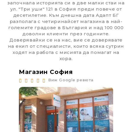
започнала историята си в две малки стаи на
ул. "Три уши" 121 в София преди повече от
десетилетие. Към днешна дата Адапт БГ
разполага с четиринайсет магазина в най-
големите градове в България и над 100 000
доволни клиенти през годините.
Доверявайки се на нас, вие се доверявате
на екип от специалисти, които всяка сутрин
ходят на работа с мисията да помагат на
хора.
Магазин София
Ма
Виж Google ревюта