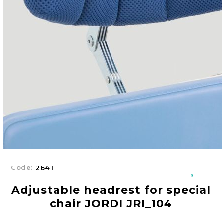
Добрич
Добрич
ул. Отец Паисий 5
0876 514422
New Products
Contact Us
About Us
EUR
EN
EN
Login
Register
BG
Code:
2641
Adjustable headrest for special
chair JORDI JRI_104