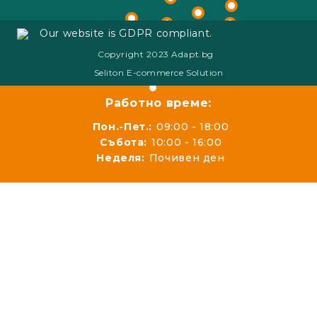
Our website is GDPR compliant.
Copyright 2023 Adapt.bg
Seliton E-commerce Solution
Работно време:
Пон.-Пет.:
09:00 - 18:00
Събота:
10:00 - 16:00
Неделя:
Почивен ден