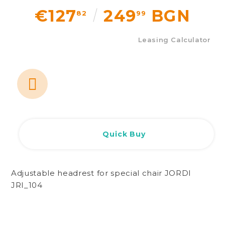
€127
249
BGN
82
99
Leasing Calculator
Quick Buy
Adjustable headrest for special chair JORDI
JRI_104