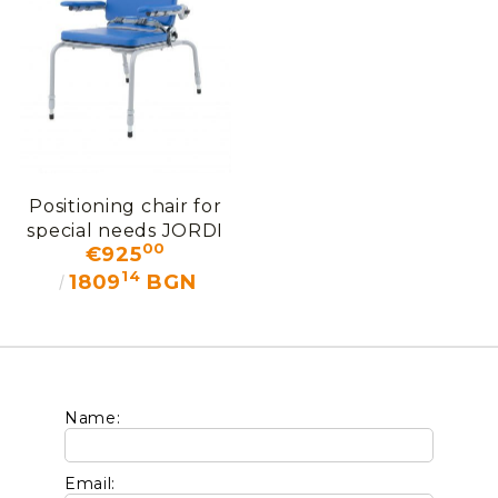
Positioning chair for
special needs JORDI
00
€925
14
1809
BGN
Name:
Email: