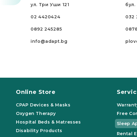
ул. Три Уши 121
бул.
02 4420424
032 
0892 245285
087
info@adapt.bg
plov
Online Store
Servi
CPAP Devices & Masks
Warrant
Oxygen Therapy
Free Co
Hospital Beds & Matresses
Sleep A
Disability Products
Rental 