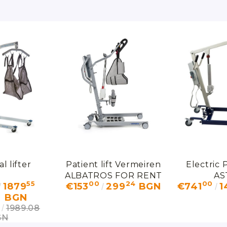
al lifter
Patient lift Vermeiren
Electric P
ALBATROS FOR RENT
AS
55
00
24
00
1879
€153
299
BGN
€741
1
BGN
1989.08
GN