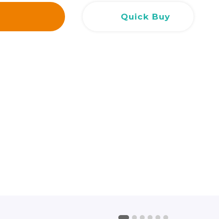
Сливен
Сливен
ул. Добри Чинтулов 3
0877 673606
Quick Buy
Добрич
Добрич
ул. Отец Паисий 5
0876 514422