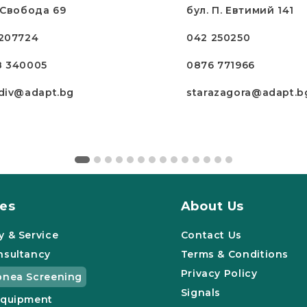
 Свобода 69
бул. П. Евтимий 141
207724
042 250250
8 340005
0876 771966
div@adapt.bg
starazagora@adapt.b
ces
About Us
y & Service
Contact Us
nsultancy
Terms & Conditions
Privacy Policy
pnea Screening
Signals
Equipment