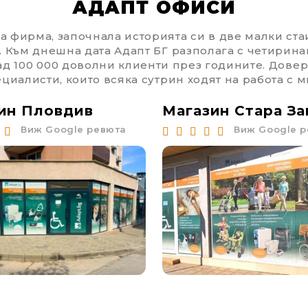
АДАПТ ОФИСИ
 фирма, започнала историята си в две малки стаи
. Към днешна дата Адапт БГ разполага с четирина
ад 100 000 доволни клиенти през годините. Доверя
циалисти, които всяка сутрин ходят на работа с м
ин Пловдив
Магазин Стара За
Виж Google ревюта
Виж Google 