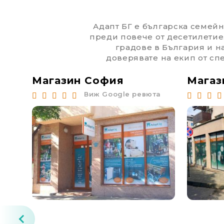
Адапт БГ е българска семейна
преди повече от десетилетие
градове в България и н
доверявате на екип от спе
Магазин София
Магаз
та
Виж Google ревюта