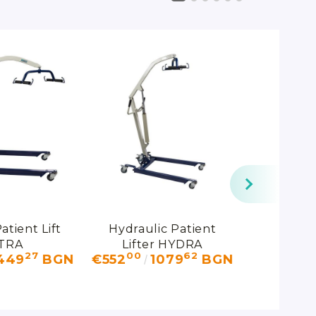
atient Lift
Hydraulic Patient
Mobile
TRA
Lifter HYDRA
27
00
62
449
BGN
€552
1079
BGN
€8,
1680