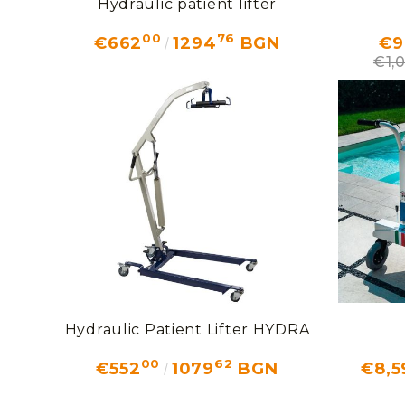
Hydraulic patient lifter
00
76
€662
1294
BGN
€9
€1,
Hydraulic Patient Lifter HYDRA
00
62
€552
1079
BGN
€8,5