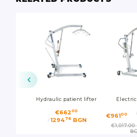
ol Lift
Hydraulic patient lifter
Electric
00
00
90
€662
00
€961
58
76
BGN
1294
BGN
€1,017.00
B