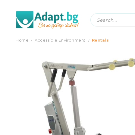
STAND-TO-SIT RAISER PLATFORM STAND
Home
Accessible Еnvironment
Rentals