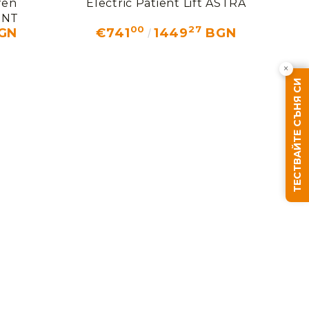
ren
Electric Patient Lift ASTRA
ENT
00
27
GN
€741
1449
BGN
×
ТЕСТВАЙТЕ СЪНЯ СИ
We will contact you to finalize the order