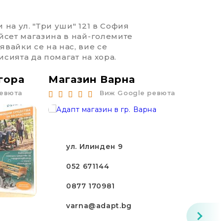
 на ул. "Три уши" 121 в София
йсет магазина в най-големите
вайки се на нас, вие се
исията да помагат на хора.
гора
Магазин Варна
Маг
ревюта
Виж Google ревюта
ул. Илинден 9
052 671144
0877 170981
varna@adapt.bg