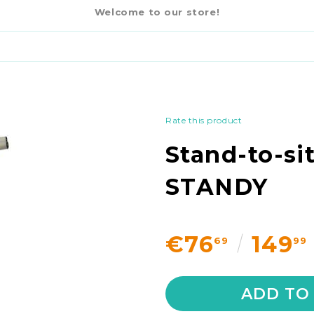
€76
6
Y
Welcome to our store!
Rate this product
Stand-to-sit
STANDY
€76
149
69
99
ADD TO