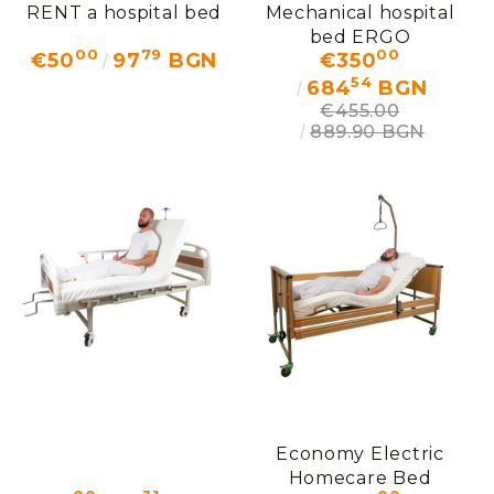
RENT a hospital bed
Mechanical hospital
bed ERGO
00
79
00
€50
97
BGN
€350
54
684
BGN
€455.00
889.90 BGN
Economy Electric
Homecare Bed