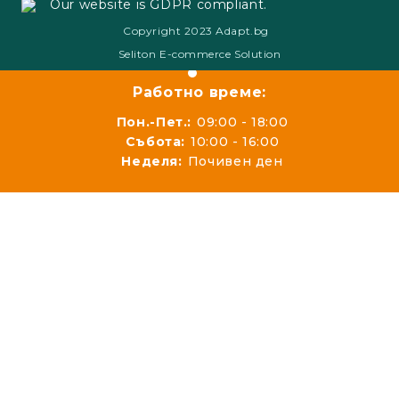
Our website is GDPR compliant.
Copyright 2023 Adapt.bg
Seliton E-commerce Solution
Работно време:
Пон.-Пет.:
09:00 - 18:00
Събота:
10:00 - 16:00
Неделя:
Почивен ден