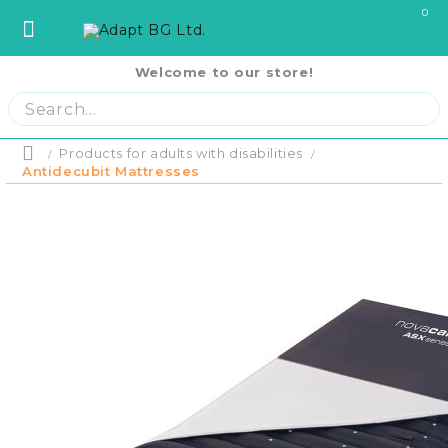
0
Welcome to our store!
София
София
ул. Три Уши 121
02 442 0424
Пловдив
Пловдив
бул. Свобода 69
032 207724
Варна
Варна
ул. Илинден 9
052 671144
Products for adults with disabilities
Home
Бургас
Бургас
жк. Славейков, бл. 157
056 590 591
Antidecubit Mattresses
Product p
Ст. Загора
Ст. Загора
бул. П. Евтимий 141
042 250250
Home
В. Търново
В. Търново
ул. Полтава 3
062 620062
Русе
Русе
бул. Придунавски 58
082 820 221
PRODUCTS
Отложено до
Плевен
Плевен
бул. Русе 2
064 678855
оскъпяване.
Плащане на 
Кърджали
Кърджали
ул. Сан Стефано 13
0876 353153
си на момен
RENTAL EQUIPMENT
месечни вно
Благоевград
Благоевград
ул. Рилски езера 4
0876 060058
Плащане на 
равни месеч
2000 лв.
Шумен
Шумен
бул. Симеон Велики 69
0876 482806
COVID-19 Products
Пазарджик
Пазарджик
ул. Тодор Мумджиев 3
0877 074226
Сливен
Сливен
ул. Добри Чинтулов 3
0877 673606
About Us