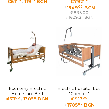
00
31
00
€61
119
BGN
€792
HIPNOS
02
1549
BGN
€833.00
1629.21 BGN
Economy Electric
Electric hospital bed
Homecare Bed
"Comfort"
00
86
00
€71
138
BGN
€913
HIPNOS
67
1785
BGN