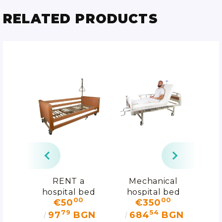
RELATED PRODUCTS
RENT a
Mechanical
s
hospital bed
hospital bed
0
00
00
€50
€350
OT
ERGO
79
54
GN
97
BGN
684
BGN