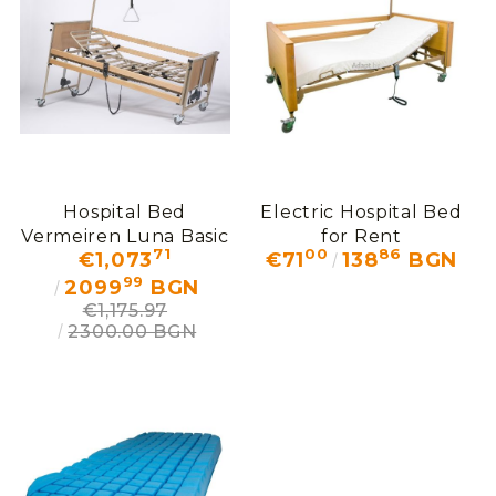
Hospital Bed
Electric Hospital Bed
Vermeiren Luna Basic
for Rent
71
00
86
€1,073
€71
138
BGN
99
2099
BGN
€1,175.97
2300.00 BGN