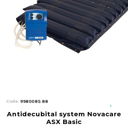
Добрич
Добрич
ул. Отец Паисий 5
0876 514422
New Products
Contact Us
About Us
Login
Register
Code:
998008S 88
Antidecubital system Novacare
ASX Basic