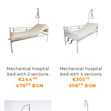
Мechanical hospital
Mechanical hospital
bed with 2 sections
bed with 4 sections
40
75
€244
€305
00
00
478
BGN
598
BGN
We will contact you to finalize the order