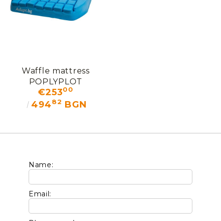
Waffle mattress
POPLYPLOT
00
€253
82
494
BGN
Name:
Email: