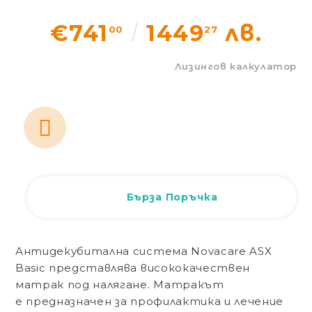
Статии
€741
1449
лв.
00
27
Контакти
Лизингов калкулатор
Вход
Регистрация
Бърза Поръчка
Антидекубитална системa Novacare ASX
Basic представлява висококачествен
матрак под налягане. Матракът
е предназначен за профилактика и лечение