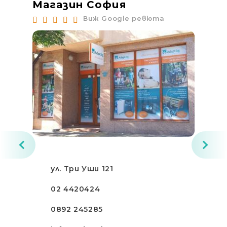
Магазин София
Ма
Виж Google ревюта
ул. Три Уши 121
02 4420424
0892 245285