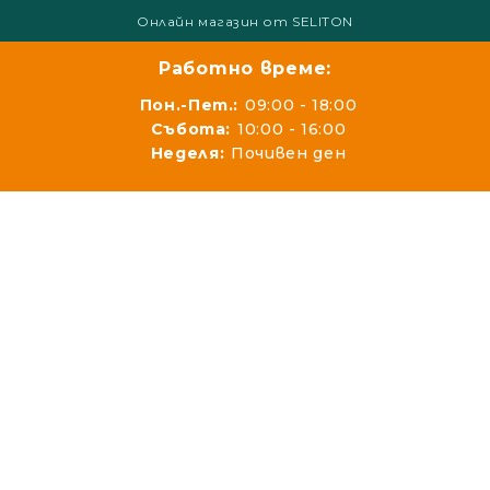
Онлайн магазин от SELITON
Работно време:
Пон.-Пет.:
09:00 - 18:00
Събота:
10:00 - 16:00
Неделя:
Почивен ден