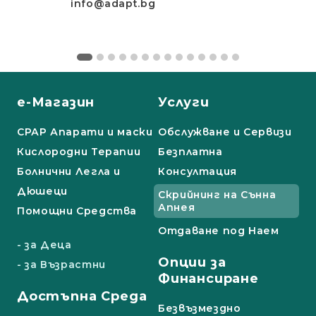
info@adapt.bg
е-Магазин
Услуги
СРАР Апарати и маски
Обслужване и Сервизи
Кислородни Терапии
Безплатна
Болнични Легла и
Консултация
Дюшеци
Скрийнинг на Сънна
Апнея
Помощни Средства
Отдаване под Наем
- за Деца
Опции за
- за Възрастни
Финансиране
Достъпна Среда
Безвъзмездно