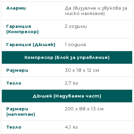
Аларми
Да (визуална и звукова за
ниско налягане)
Гаранция
2 години
(Компресор)
Гаранция (Дюшек)
1 година
Компресор (Блок за управление)
Размери
30 x 18 x 12 см
Тегло
2,7 кг
Дюшек (Надуваема част)
Размери
200 x 88 x 13 см
(напомпан)
Тегло
4,1 кг