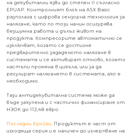
на декубитални язви до
степен II
съгласно
EPUAP. Контролният блок на ASX Basic
разполага с цифрова сензорна технология за
налягане, като по този начин осигурява
безшумна работа и дълъг живот на
продукта. Компресорите автоматично се
изключват, когато се достигне
предварително зададеното налягане в
системата и се активират отново, когато
настъпи промяна в цикъла, или за да
регулират налягането в системата, ако е
необходимо.
Тази антидекубитална системa може да
бъде закупена и с
частично финансиране от
НЗОК
до 112,48 евро.
Последни бройки
. Продуктът е част от
изходяща серия и е наличен до изчерпване на