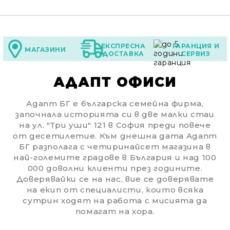
ЕКСПРЕСНА
ГАРАНЦИЯ И
МАГАЗИНИ
ДОСТАВКА
СЕРВИЗ
АДАПТ ОФИСИ
Адапт БГ е българска семейна фирма,
започнала историята си в две малки стаи
на ул. "Три уши" 121 в София преди повече
от десетилетие. Към днешна дата Адапт
БГ разполага с четиринайсет магазина в
най-големите градове в България и над 100
000 доволни клиенти през годините.
Доверявайки се на нас, вие се доверявате
на екип от специалисти, които всяка
сутрин ходят на работа с мисията да
помагат на хора.