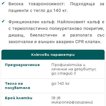
Висока товароносимост:
Подходяща за
пациенти с тегло до 140 кг.
Функционален калъф:
Найлоновият калъф е
с термопластично полиуретаново покритие,
дишащ, биеластичен и разполага със
закопчалки и външен авариен CPR клапан.
Ключови параметри
Предназначение
Профилактика и
лечение на декубитус
до стадий II
Тегло на
до 140 кг
ползвателя
Брой клетки
18 (8
микроперфорирани)