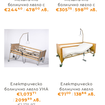
болнично легло с
болнично легло с
40
00
75
00
€244
478
лв.
€305
598
лв.
две секции
четири секции
Електрическо
Електрическо
болнично легло УНА
болнично легло
71
00
86
€1,073
€71
138
лв.
Thuasne ПОД НАЕМ
99
2099
лв.
€1,175.97