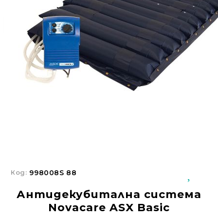
Добрич
Добрич
ул. Отец Паисий 5
0876 514422
Осигуряване На Достъпна Среда
Ортези
Медицинско Оборудване ПОД НАЕМ
Нови Продукти
Грижа За Здравето
Под Наем
Код:
998008S 88
Финансиране
Антидекубитална системa
Състояния
Novacare ASX Basic