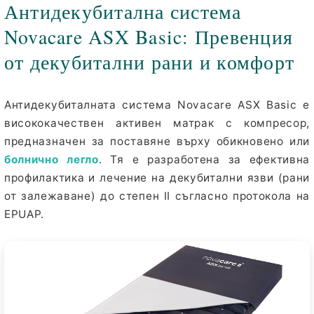
Антидекубитална система
Novacare ASX Basic: Превенция
от декубитални рани и комфорт
Антидекубиталната система
Novacare ASX Basic
е
висококачествен активен матрак с компресор,
предназначен за поставяне върху обикновено или
болнично легло
. Тя е разработена за ефективна
профилактика и лечение на декубитални язви (рани
от залежаване)
до степен II
съгласно протокола на
EPUAP.