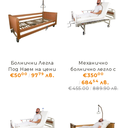
Болнични Легла
Механично
Под Наем на цени
болнично легло с
00
79
00
€50
97
лв.
€350
от...
четири секции
54
ЕРГО
684
лв.
€455.00
889.90 лв.