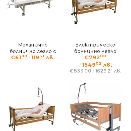
Механично
Електрическо
болнично легло с
болнично легло
00
31
00
€61
119
лв.
€792
четири секции
ХИПНОС
02
ЕРГО ПОД НАЕМ
1549
лв.
€833.00
1629.21 лв.