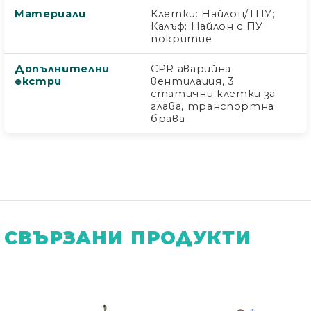
Материали
Клетки: Найлон/ТПУ;
Калъф: Найлон с ПУ
покритие
Допълнителни
CPR аварийна
екстри
вентилация, 3
статични клетки за
глава, транспортна
брава
СВЪРЗАНИ ПРОДУКТИ
Ние ще се свържем с вас в рамките на работния 