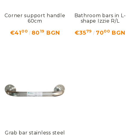
Corner support handle
Bathroom bars in L-
60cm
shape Izzie R/L
00
19
79
00
€41
80
BGN
€35
70
BGN
Grab bar stainless steel