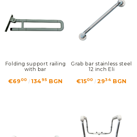
Folding support railing
Grab bar stainless steel
with bar
12 inch Еli
00
95
00
34
€69
134
BGN
€15
29
BGN