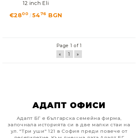
12 inch Еli
00
76
€28
54
BGN
Page 1 of 1
«
1
»
АДАПТ ОФИСИ
Адапт БГ е българска семейна фирма,
започнала историята си в две малки стаи на
ул. "Три уши" 121 в София преди повече от
десетилетие. Към днешна дата Адапт БГ