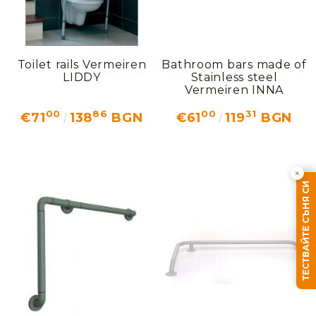
Toilet rails Vermeiren
Bathroom bars made of
LIDDY
Stainless steel
Vermeiren INNA
00
86
00
31
€71
138
BGN
€61
119
BGN
×
ТЕСТВАЙТЕ СЪНЯ СИ