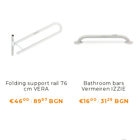
Folding support rail 76
Bathroom bars
cm VERA
Vermeiren IZZIE
00
97
00
29
€46
89
BGN
€16
31
BGN