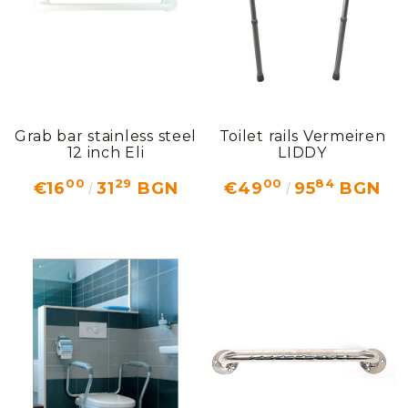
Grab bar stainless steel
Toilet rails Vermeiren
12 inch Еli
LIDDY
00
29
00
84
€16
31
BGN
€49
95
BGN