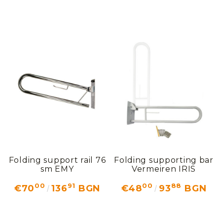
Folding support rail 76
Folding supporting bar
sm EMY
Vermeiren IRIS
00
91
00
88
€70
136
BGN
€48
93
BGN