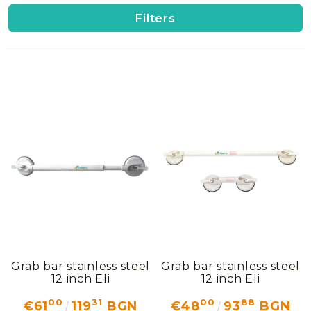
Добрич
Добрич
ул. Отец Паисий 5
0876 514422
Filters
• Showers and Bathtubs: Provide support for enter
New Products
• Vanity Areas: Offer stability when standing or lea
Contact Us
Grab bars are an essential investment for creating
About Us
EUR
EN
EN
Login
Register
BG
Grab bar stainless steel
Grab bar stainless steel
12 inch Еli
12 inch Еli
00
31
00
88
€61
119
BGN
€48
93
BGN