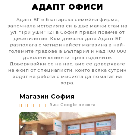
АДАПТ ОФИСИ
Адапт БГ е българска семейна фирма,
започнала историята си в две малки стаи на
ул. "Три уши" 121 в София преди повече от
десетилетие. Към днешна дата Адапт БГ
разполага с четиринайсет магазина в най-
големите градове в България и над 100 000
доволни клиенти през годините.
Доверявайки се на нас, вие се доверявате
на екип от специалисти, които всяка сутрин
ходят на работа с мисията да помагат на
хора.
Магазин София
Ма
Виж Google ревюта