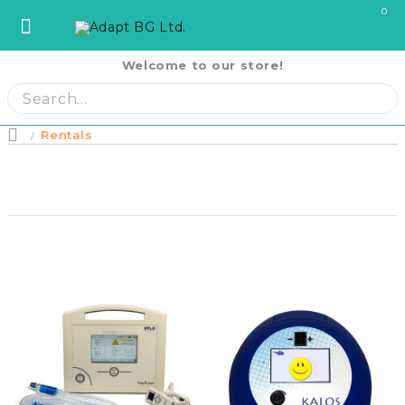
0
Welcome to our store!
София
София
ул. Три Уши 121
02 442 0424
Пловдив
Пловдив
бул. Свобода 69
032 207724
Варна
Варна
ул. Илинден 9
052 671144
Rentals
Home
Бургас
Бургас
жк. Славейков, бл. 157
056 590 591
Ст. Загора
Ст. Загора
бул. П. Евтимий 141
042 250250
Home
В. Търново
В. Търново
ул. Полтава 3
062 620062
Русе
Русе
бул. Придунавски 58
082 820 221
PRODUCTS
Плевен
Плевен
бул. Русе 2
064 678855
Кърджали
Кърджали
ул. Сан Стефано 13
0876 353153
RENTAL EQUIPMENT
Благоевград
Благоевград
ул. Рилски езера 4
0876 060058
Шумен
Шумен
бул. Симеон Велики 69
0876 482806
COVID-19 Products
Пазарджик
Пазарджик
ул. Тодор Мумджиев 3
0877 074226
Сливен
Сливен
ул. Добри Чинтулов 3
0877 673606
About Us