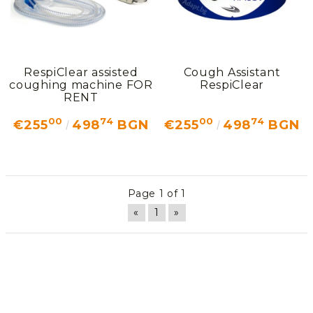
Добрич
Добрич
ул. Отец Паисий 5
0876 514422
New Products
Contact Us
RespiClear assisted
Cough Assistant
coughing machine FOR
RespiClear
RENT
About Us
00
74
00
74
€255
498
BGN
€255
498
BGN
EUR
EN
EN
Login
Register
BG
Page 1 of 1
«
1
»