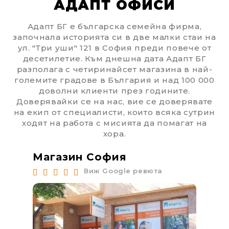
АДАПТ ОФИСИ
Адапт БГ е българска семейна фирма,
започнала историята си в две малки стаи на
ул. "Три уши" 121 в София преди повече от
десетилетие. Към днешна дата Адапт БГ
разполага с четиринайсет магазина в най-
големите градове в България и над 100 000
доволни клиенти през годините.
Доверявайки се на нас, вие се доверявате
на екип от специалисти, които всяка сутрин
ходят на работа с мисията да помагат на
хора.
Магазин София
Ма
Виж Google ревюта