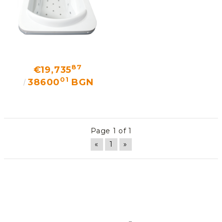
Добрич
Добрич
ул. Отец Паисий 5
0876 514422
New Products
Contact Us
87
€19,735
About Us
01
38600
BGN
EUR
EN
EN
Login
Register
BG
Page 1 of 1
«
1
»