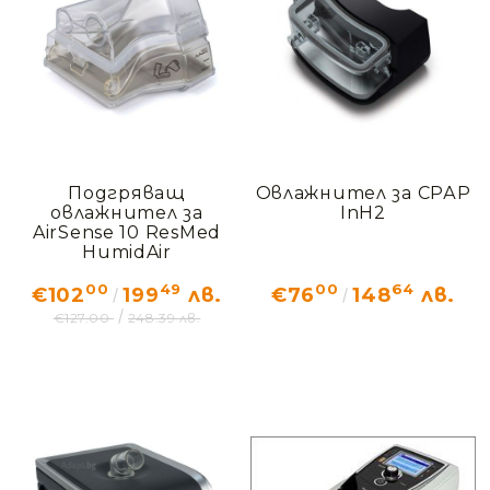
Статии
Контакти
EUR
BG
EN
Подгряващ
Овлажнител за СРАР
Вход
Регистрация
BG
овлажнител за
InH2
AirSense 10 ResMed
HumidAir
00
49
00
64
€102
199
лв.
€76
148
лв.
€127.00
248.39 лв.