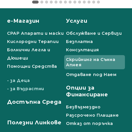
е-Магазин
Услуги
СРАР Апарати и маски
Обслужване и Сервизи
Кислородни Терапии
Безплатна
Болнични Легла и
Консултация
Дюшеци
Скрийнинг на Сънна
Апнея
Помощни Средства
Отдаване под Наем
- за Деца
Опции за
- за Възрастни
Финансиране
Достъпна Среда
Безвъзмездно
Разсрочено Плащане
Полезни Линкове
Отказ от поръчка