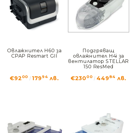
Овлажнител H60 за
Подгряващ
CPAP Resmart GII
овлажнител H4i за
вентилатор STELLAR
150 ResMed
00
94
00
84
€92
179
лв.
€230
449
лв.