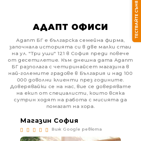
ТЕСТВАЙТЕ СЪНЯ СИ
АДАПТ ОФИСИ
Адапт БГ е българска семейна фирма,
започнала историята си в две малки стаи
на ул. "Три уши" 121 в София преди повече
от десетилетие. Към днешна дата Адапт
БГ разполага с четиринайсет магазина в
най-големите градове в България и над 100
000 доволни клиенти през годините.
Доверявайки се на нас, вие се доверявате
на екип от специалисти, които всяка
сутрин ходят на работа с мисията да
помагат на хора.
Магазин София
Ма
Виж Google ревюта