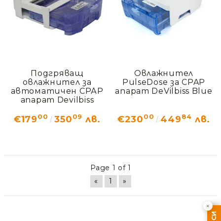
Подгряващ
Овлажнител
овлажнител за
PulseDose за CPAP
автоматичен СРАР
апарат DeVilbiss Blue
апарат Devilbiss
00
09
00
84
€179
350
лв.
€230
449
лв.
Page 1 of 1
«
1
»
×