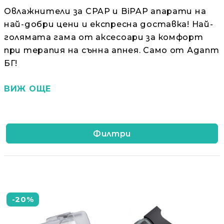
Добрич
Добрич
ул. Отец Паисий 5
0876 514422
Овлажнители за CPAP и BiPAP апарати на
Осигуряване На Достъпна Среда
най-добри цени и експресна доставка! Най-
голямата гама от аксесоари за комфорт
Ортези
при терапия на сънна апнея. Само от Адапт
БГ!
Медицинско Оборудване ПОД НАЕМ
ВИЖ ОЩЕ
Нови Продукти
Грижа За Здравето
Филтри
Под Наем
Финансиране
-20%
Състояния