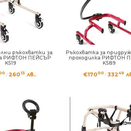
лни ръкохватки за
Ръкохватка за придруж
ка РИФТОН ПЕЙСЪР
проходилка РИФТОН 
K519
K589
00
13
00
49
260
лв.
€170
332
л