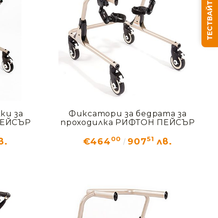
ТЕСТВАЙТЕ СЪНЯ СИ
ки за
Фиксатори за бедрата за
ПЕЙСЪР
проходилка РИФТОН ПЕЙСЪР
00
51
в.
€464
907
лв.