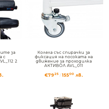
ите за
Колела със спирачки за
а с
фиксация на посоката на
L_112 2
движение за проходилка
АКТИВОЛ AVL_011
25
00
в.
€79
155
лв.