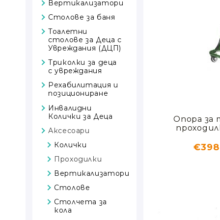
Вертикализатори
Столове за баня
Тоалетни
столове за Деца с
Увреждания (ДЦП)
Триколки за деца
с увреждания
Рехабилитация и
позициониране
Рехабилитация
Инвалидни
Колички за Деца
Опора за 
Позициониране
проходил
Аксесоари
Играчки
Колички
€398
Позициониращи
неопренови
Проходилки
колани
Вертикализатори
Детски
Столове
Патерици и
бастуни
Столчета за
кола