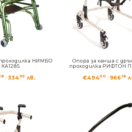
 проходилка НИМБО
Опора за ханша с дръ
КА1285
проходилка РИФТОН 
28
99
00
18
334
лв.
€494
966
л