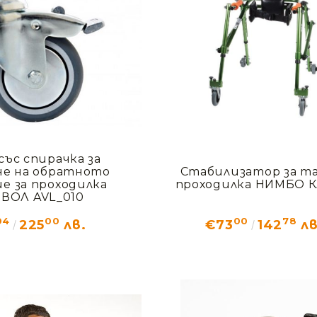
със спирачка за
не на обратното
Стабилизатор за та
Моят профил
е за проходилка
проходилка НИМБО К
ВОЛ AVL_010
Вход
Регистрация
04
00
00
78
225
лв.
€73
142
лв