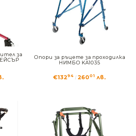
ител за
Опори за ръцете за проходилка
ПЕЙСЪР
НИМБО KA1035
94
01
в.
€132
260
лв.