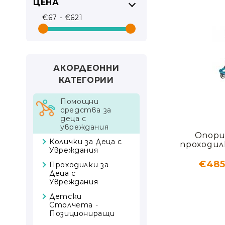
ЦЕНА
СРЕДА
Парези и плегии
Нощно изпот
Мигрена
Нарколепсия
€67 - €621
ОРТЕЗИ
Клъстерно главоболие
Сомнамбулиз
ДЦП
Синдром на н
МЕДИЦИНСКО ОБОРУДВАНЕ
Паркинсон
ПОД НАЕМ
Мозъчна мъгла
АКОРДЕОННИ
Преходна исхемична атака
НОВИ ПРОДУКТИ
КАТЕГОРИИ
Помощни
ГРИЖА ЗА ЗДРАВЕТО
средства за
деца с
увреждания
Опори
Колички за Деца с
проходил
Увреждания
€48
Проходилки за
Деца с
Увреждания
Детски
Столчета -
Позициониращи