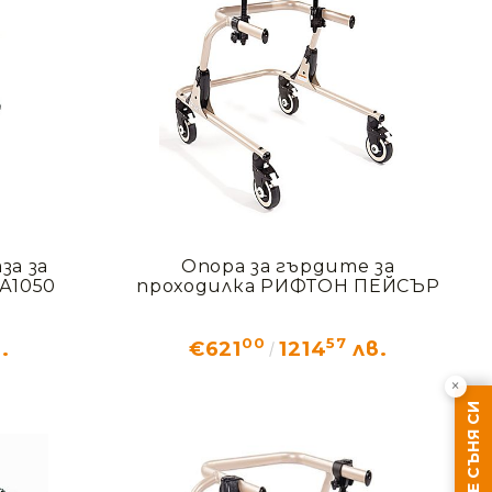
за за
Опора за гърдите за
А1050
проходилка РИФТОН ПЕЙСЪР
00
57
.
€621
1214
лв.
×