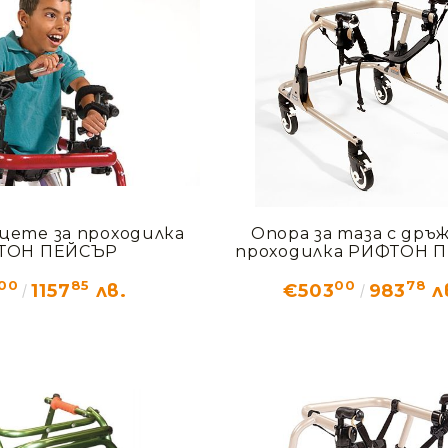
ъцете за проходилка
Опора за таза с дръж
ТОН ПЕЙСЪР
проходилка РИФТОН 
00
85
00
78
1157
лв.
€503
983
л