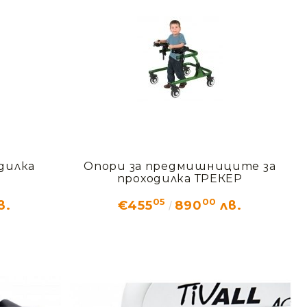
дилка
Опори за предмишниците за
проходилка ТРЕКЕР
05
00
в.
€455
890
лв.