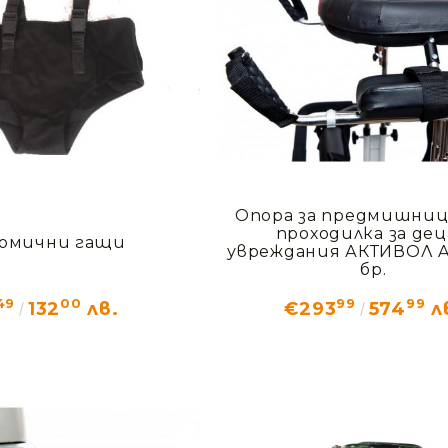
Опора за предмишниц
проходилка за дец
омични гащи
увреждания АКТИВОЛ AV
бр.
49
00
99
99
132
лв.
€293
574
л