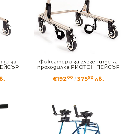
жки за
Фиксатори за глезените за
ПЕЙСЪР
проходилка РИФТОН ПЕЙСЪР
00
52
в.
€192
375
лв.