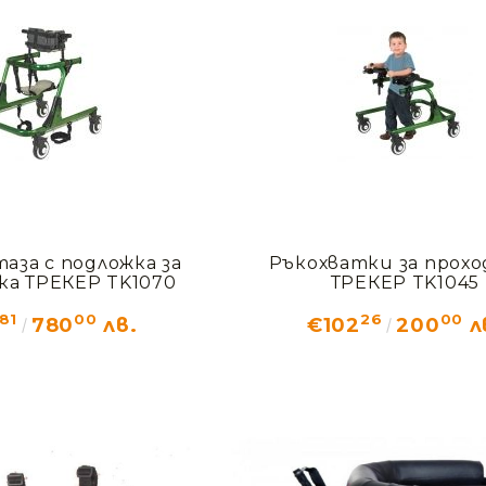
таза с подложка за
Ръкохватки за прохо
ка ТРЕКЕР TK1070
ТРЕКЕР TK1045
81
00
26
00
780
лв.
€102
200
л