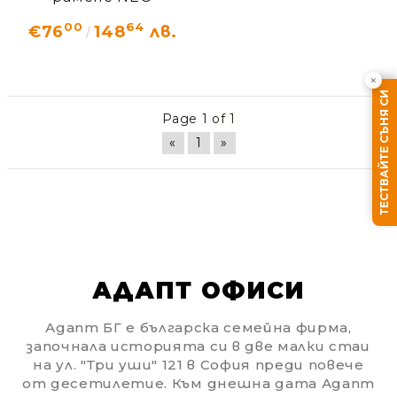
00
64
€76
148
лв.
×
ТЕСТВАЙТЕ СЪНЯ СИ
Page 1 of 1
«
1
»
АДАПТ ОФИСИ
Адапт БГ е българска семейна фирма,
започнала историята си в две малки стаи
на ул. "Три уши" 121 в София преди повече
от десетилетие. Към днешна дата Адапт