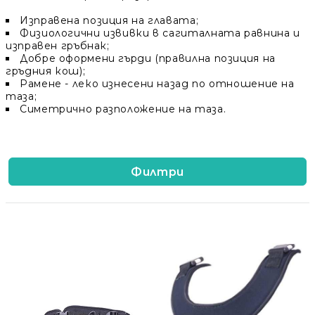
Добрич
Добрич
ул. Отец Паисий 5
0876 514422
Изправена позиция на главата;
Осигуряване На Достъпна Среда
Физиологични извивки в сагиталната равнина и
изправен гръбнак;
Добре оформени гърди (правилна позиция на
Ортези
гръдния кош);
Рамене - леко изнесени назад по отношение на
таза;
Медицинско Оборудване ПОД НАЕМ
Симетрично разположение на таза.
Нови Продукти
Филтри
Грижа За Здравето
Под Наем
Финансиране
Състояния