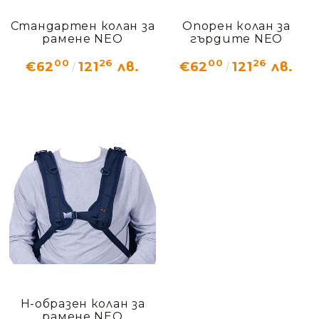
Стандартен колан за
Опорен колан за
рамене NEO
гърдите NEO
00
26
00
26
€62
121
лв.
€62
121
лв.
Н-образен колан за
рамене NEO