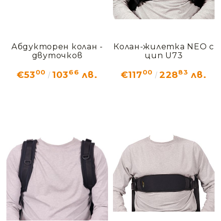
Абдукторен колан -
Колан-жилетка NEO с
двуточков
цип U73
00
66
00
83
€53
103
лв.
€117
228
лв.