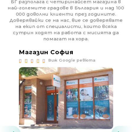
БГ разполага с четиринайсет магазина в
най-големите градове в България и над 100
000 доволни клиенти през годините.
Доверявайки се на нас, вие се доверявате
на екип от специалисти, които всяка
сутрин ходят на работа с мисията да
помагат на хора.
Магазин София
Ма
Виж Google ревюта