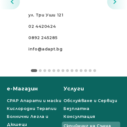
ул. Три Уши 121
02 4420424
0892 245285
info@adapt.bg
е-Магазин
Услуги
СРАР Апарати и маски
Обслужване и Сервизи
Кислородни Терапии
Безплатна
Болнични Легла и
Консултация
Дюшеци
Скрийнинг на Сънна