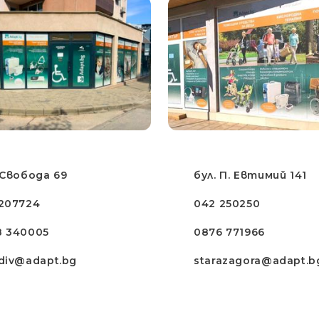
 Свобода 69
бул. П. Евтимий 141
207724
042 250250
8 340005
0876 771966
div@adapt.bg
starazagora@adapt.b