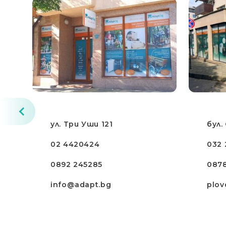
Грижа за
Възрастни и
Трудно Подвижни
Хора
ул. Три Уши 121
бул.
02 4420424
032 
0892 245285
087
info@adapt.bg
plov