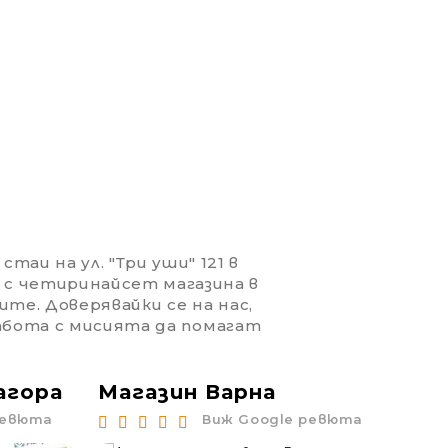
таи на ул. "Три уши" 121 в
 с четиринайсет магазина в
ите. Доверявайки се на нас,
работа с мисията да помагат
агора
Магазин Варна
Ма
ревюта
Виж Google ревюта