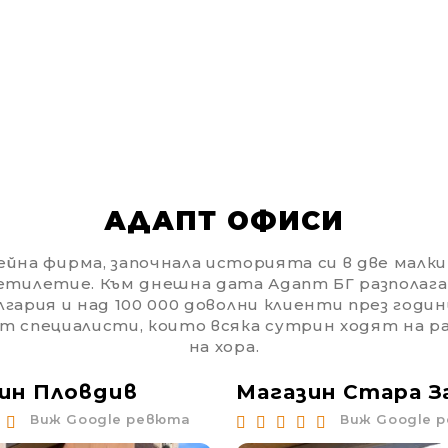
АДАПТ ОФИСИ
йна фирма, започнала историята си в две малки с
етилетие. Към днешна дата Адапт БГ разполага
гария и над 100 000 доволни клиенти през годин
от специалисти, които всяка сутрин ходят на 
на хора.
ин Пловдив
Магазин Стара З
Виж Google ревюта
Виж Google 