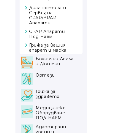
Филтри
Диагностика и
Сервиз на
Тръби и
CPAP/BPAP
шлангове
Апарати
Аксесоари
CPAP Апарати
Под Наем
Грижа за вашия
апарат и маска
Болнични Легла
и Дюшеци
Болнични легла
Ортези
Антидекубитални
дюшеци
Ръка
Грижа за
здравето
Антидекубитални
Коляно
възглавници
Автоматични
Медицинско
Глезен
Под Наем
външни
Оборудване
Кръст
дефибрилатори
ПОД НАЕМ
Фотьойли с
(AED)
релакс механизъм
Гръб и Рамене
Кислородни
Адаптирани
Апарати за
Концентратори
уреди и