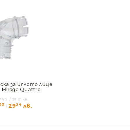
аска за цялото лице
 Mirage Quattro
7.90
35.01 лв.
00
34
29
лв.