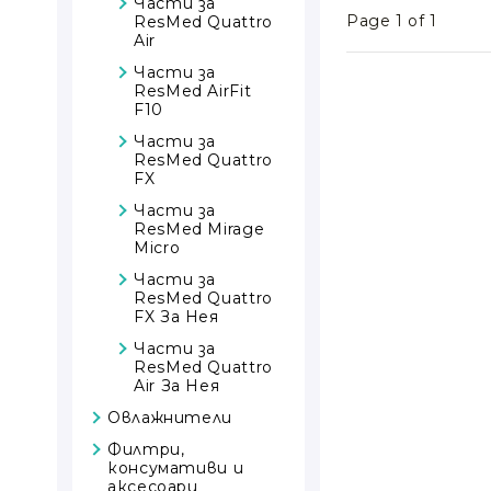
Части за
P30i
Page 1 of 1
ResMed Quattro
Части за
Air
ResMed AirFit
Части за
N10 За Нея
ResMed AirFit
Части за
F10
ResMed AirFit
Части за
N10
ResMed Quattro
Части за
FX
ResMed Mirage
Части за
Activa LT
ResMed Mirage
Части за
Micro
ResMed Mirage
Части за
FX за Нея
ResMed Quattro
Части за
FX За Нея
ResMed Mirage
Части за
SoftGel
ResMed Quattro
Части за
Air За Нея
ResMed PIXI
Овлажнители
Филтри,
консумативи и
аксесоари