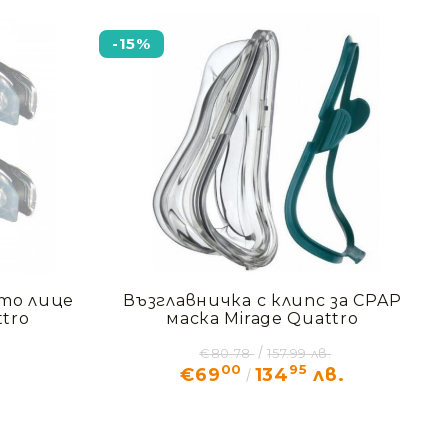
-15%
ото лице
Възглавничка с клипс за CPAP
tro
маска Mirage Quattro
€80.78
157.99 лв.
00
95
€69
134
лв.