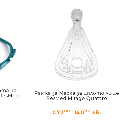
Добрич
Добрич
ул. Отец Паисий 5
0876 514422
ора
рати
елни
утери
ата на
Рамка за Маска за цялото лице
 ResMed
ResMed Mirage Quattro
00
82
€72
140
лв.