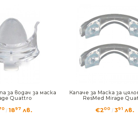
па за водач за маска
Капаче за Маска за цял
age Quattro
ResMed Mirage Quat
70
97
00
91
18
лв.
€2
3
лв.