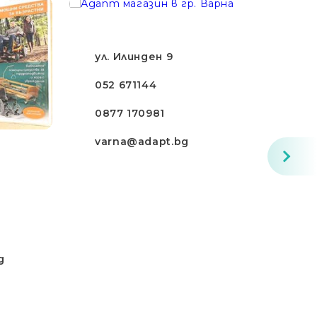
ул. Илинден 9
052 671144
0877 170981
varna@adapt.bg
g