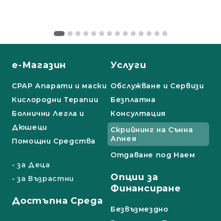
е-Магазин
Услуги
СРАР Апарати и маски
Обслужване и Сервизи
Кислородни Терапии
Безплатна
Болнични Легла и
Консултация
Дюшеци
Скрийнинг на Сънна
Апнея
Помощни Средства
Отдаване под Наем
- за Деца
Опции за
- за Възрастни
Финансиране
Достъпна Среда
Безвъзмездно