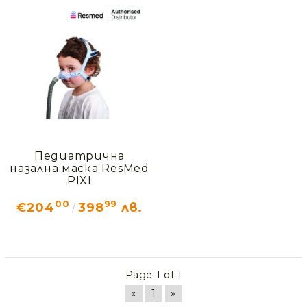
Добрич
Добрич
ул. Отец Паисий 5
0876 514422
Осигуряване На Достъпна Среда
Ортези
Медицинско Оборудване ПОД НАЕМ
Нови Продукти
Педиатрична
назална маска ResMed
PIXI
Грижа За Здравето
00
99
€204
398
лв.
Под Наем
Финансиране
Page 1 of 1
Състояния
«
1
»