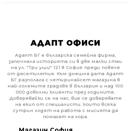
Статии
Контакти
АДАПТ ОФИСИ
EUR
BG
EN
Вход
Регистрация
Адапт БГ е българска семейна фирма,
BG
започнала историята си в две малки стаи
на ул. "Три уши" 121 в София преди повече
от десетилетие. Към днешна дата Адапт
БГ разполага с четиринайсет магазина в
най-големите градове в България и над 100
000 доволни клиенти през годините.
Доверявайки се на нас, вие се доверявате
на екип от специалисти, които всяка
сутрин ходят на работа с мисията да
помагат на хора.
Магазин София
Ма