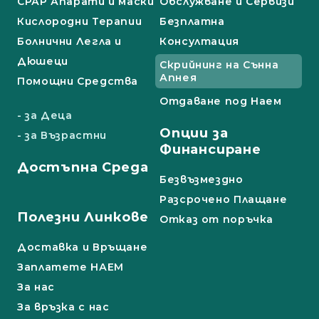
СРАР Апарати и маски
Обслужване и Сервизи
Кислородни Терапии
Безплатна
Болнични Легла и
Консултация
Дюшеци
Скрийнинг на Сънна
Апнея
Помощни Средства
Отдаване под Наем
- за Деца
Опции за
- за Възрастни
Финансиране
Достъпна Среда
Безвъзмездно
Разсрочено Плащане
Полезни Линкове
Отказ от поръчка
Доставка и Връщане
Заплатете НАЕМ
За нас
За връзка с нас