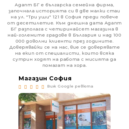
Адапт БГ е българска семейна фирма,
започнала историята си в две малки стаи
на ул. "Три уши" 121 в София преди повече
от десетилетие. Към днешна дата Адапт
БГ разполага с четиринайсет магазина в
най-големите градове в България и над 100
000 доволни клиенти през годините.
Доверявайки се на нас, вие се доверявате
на екип от специалисти, които всяка
сутрин ходят на работа с мисията да
помагат на хора.
Магазин София
Ма
Виж Google ревюта