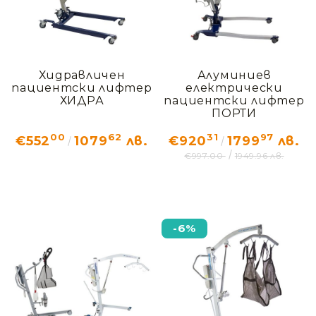
Пасивни лифтери (За цялостно повдигане)
Предназначени за напълно неподвижни пациенти.
Повдигат човека от легнало или седнало положение
чрез специализиран колан (слинг). Идеални за
трансфер легло-количка.
Хидравличен
Алуминиев
пациентски лифтер
електрически
ХИДРА
пациентски лифтер
ПОРТИ
00
62
31
97
€552
1079
лв.
€920
1799
лв.
€997.00
1949.96 лв.
-6%
Вертикализатори (Активни лифтери)