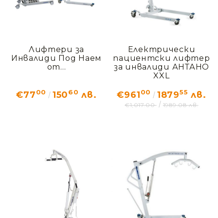
За пациенти, които имат запазен мускулен тонус в
краката, но не могат да се изправят сами. Подпомагат
изправянето и са незаменими за ползване на
тоалетна и смяна на памперси.
Лифтери за
Електрически
Инвалиди Под Наем
пациентски лифтер
от...
за инвалиди АНТАНО
XXL
00
60
00
55
€77
150
лв.
€961
1879
лв.
€1,017.00
1989.08 лв.
Често задавани въпроси (FAQ)
Лифтерите работят ли на батерии?
Да, повечето ни модели са снабдени с акумулаторни
батерии, които позволяват многократни повдигания с
едно зареждане. Това гарантира мобилност без кабели
из стаята.
Ще влезе ли лифтерът под леглото?