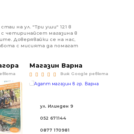
таи на ул. "Три уши" 121 в
 с четиринайсет магазина в
ите. Доверявайки се на нас,
работа с мисията да помагат
агора
Магазин Варна
Ма
ревюта
Виж Google ревюта
ул. Илинден 9
052 671144
0877 170981