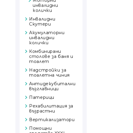
Социализация
Моторни
подскачане
Баланс
инвалидни
Награди
Музикални
Внимателни
Самостоятелност
Пързалки
колички
инструменти
игри
Мебели
Инвалидни
Звукова
Състезателни
Скутери
В движение
чувствителност
игри
Акумулаторни
Хвърли и
инвалидни
хващай
колички
Комбинирани
столове за баня и
тоалет
Надстройки за
тоалетна чиния
Антидекубитални
възглавници
Патерици
Рехабилитация за
възрастни
Вертикализатори
Помощни