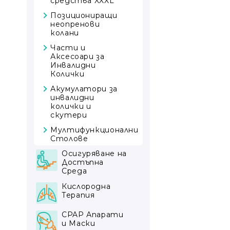
средства XXXL
Позициониращи
неопренови
колани
Части и
Аксесоари за
Инвалидни
Колички
Акумулатори за
инвалидни
колички и
скутери
Мултифункционални
Столове
Осигуряване на
Достъпна
Среда
Устройства за
Кислородна
изкачване на
Терапия
стълби
Под Наем
CPAP Апарати
Стълбищни
и Маски
платформи за
Кислородни