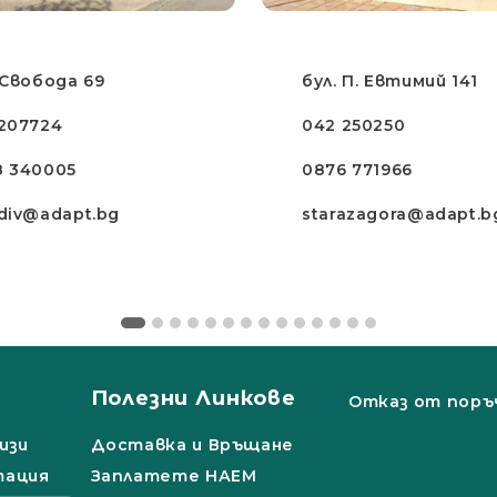
 Свобода 69
бул. П. Евтимий 141
207724
042 250250
8 340005
0876 771966
div@adapt.bg
starazagora@adapt.b
Полезни Линкове
Отказ от поръ
изи
Доставка и Връщане
тация
Заплатете НАЕМ