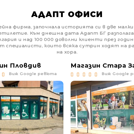
АДАПТ ОФИСИ
йна фирма, започнала историята си в две малки с
етилетие. Към днешна дата Адапт БГ разполага
гария и над 100 000 доволни клиенти през годин
от специалисти, които всяка сутрин ходят на 
на хора.
ин Пловдив
Магазин Стара З
Виж Google ревюта
Виж Google 