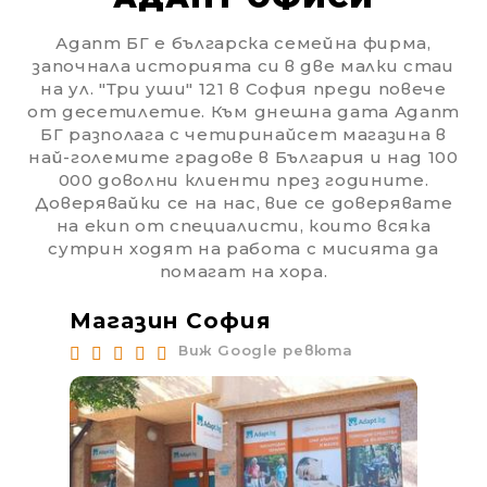
Адапт БГ е българска семейна фирма,
започнала историята си в две малки стаи
на ул. "Три уши" 121 в София преди повече
от десетилетие. Към днешна дата Адапт
БГ разполага с четиринайсет магазина в
най-големите градове в България и над 100
000 доволни клиенти през годините.
Доверявайки се на нас, вие се доверявате
на екип от специалисти, които всяка
сутрин ходят на работа с мисията да
помагат на хора.
Магазин София
Ма
Виж Google ревюта