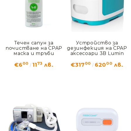
Течен сапун за
Устройство за
почистване на CPAP
дезинфекция на CPAP
маска и тръби
аксесоари 3B Lumin
00
73
00
00
€6
11
лв.
€317
620
лв.