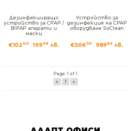
Дезинфекциращо
Устройство за
устройство за CPAP /
дезинфекция на CPAP
BIPAP апарати и
оборудване SoClean
маски
00
49
00
65
€102
199
лв.
€506
989
лв.
Page 1 of 1
«
1
»
АДАПТ ОФИСИ