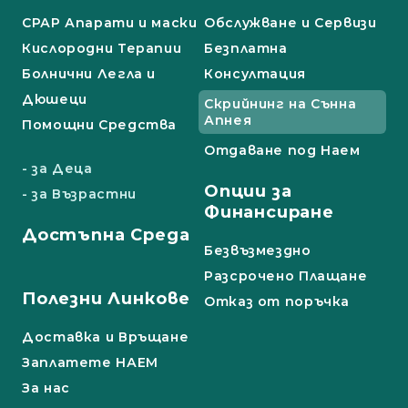
СРАР Апарати и маски
Обслужване и Сервизи
Кислородни Терапии
Безплатна
Болнични Легла и
Консултация
Дюшеци
Скрийнинг на Сънна
Апнея
Помощни Средства
Отдаване под Наем
- за Деца
Опции за
- за Възрастни
Финансиране
Достъпна Среда
Безвъзмездно
Разсрочено Плащане
Полезни Линкове
Отказ от поръчка
Доставка и Връщане
Заплатете НАЕМ
За нас