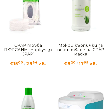
CPAP тръба
Мокри кърпички за
ПЮРСЛИМ (маркуч за
почистване на CPAP
CPAP)
маска
00
34
20
99
€15
29
лв.
€9
17
лв.