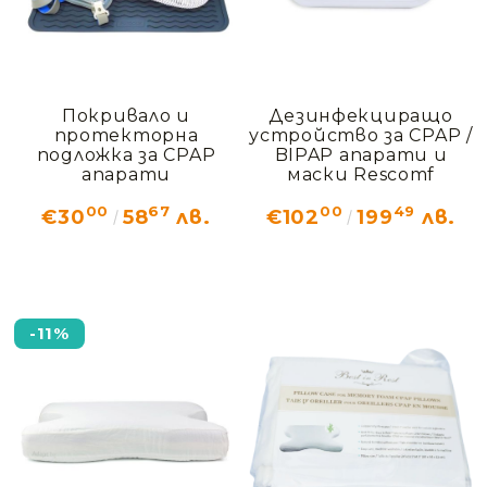
Покривало и
Дезинфекциращо
протекторна
устройство за CPAP /
подложка за CPAP
BIPAP апарати и
апарати
маски Rescomf
00
67
00
49
€30
58
лв.
€102
199
лв.
-11%