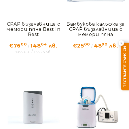
CPAP възглавница с
Бамбукова калъфка за
мемори пяна Best In
CPAP възглавница с
Rest
мемори пяна
×
00
64
00
90
€76
148
лв.
€25
48
лв.
ТЕСТВАЙТЕ СЪНЯ СИ
€85.00
166.25 лв.