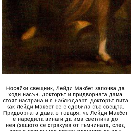
Носейки свещник, Лейди Макбет започва да
ходи насън. Докторът и придворната дама
стоят настрана и я наблюдават. Докторът пита
как Лейди Макбет се е сдобила със свещта.
Придворната дама отговаря, че Лейди Макбет
е наредила винаги да има светлина до
нея (защото се страхува от тъмнината, след