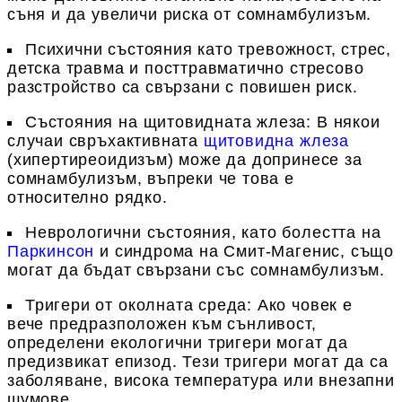
съня и да увеличи риска от сомнамбулизъм.
Психични състояния
като тревожност, стрес,
детска травма и посттравматично стресово
разстройство са свързани с повишен риск.
Състояния на щитовидната жлеза
: В някои
случаи свръхактивната
щитовидна жлеза
(хипертиреоидизъм) може да допринесе за
сомнамбулизъм, въпреки че това е
относително рядко.
Н
еврологични състояния
, като болестта на
Паркинсон
и синдрома на Смит-Магенис, също
могат да бъдат свързани със сомнамбулизъм.
Тригери от околната среда
: Ако човек е
вече предразположен към сънливост,
определени екологични тригери могат да
предизвикат епизод. Тези тригери могат да са
заболяване, висока температура или внезапни
шумове.