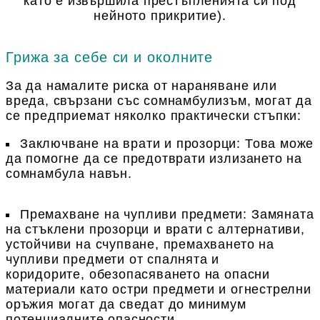
като е извършила престъпленията си под
нейното прикритие).
Грижа за себе си и околните
За да намалите риска от нараняване или
вреда, свързани със сомнамбулизъм, могат да
се предприемат няколко практически стъпки:
Заключване на врати и прозорци
: Това може
да помогне да се предотврати излизането на
сомнамбула навън.
Премахване на чупливи предмети
: Замяната
на стъклени прозорци и врати с алтернативи,
устойчиви на счупване, премахването на
чупливи предмети от спалнята и
коридорите, обезопасяването на опасни
материали като остри предмети и огнестрелни
оръжия могат да сведат до минимум
потенциалните опасности.