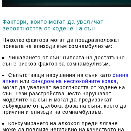
Фактори, които могат да увеличат
вероятността от ходене на сън
Няколко фактора могат да предразположат
появата на епизоди към сомнамбулизъм:
Лишаването от сън
: Липсата на достатъчно
сън е рисков фактор за сомнамбулизъм.
Съпътстващи нарушения на съня
като
сънна
апнея
или
синдром на неспокойните крака
,
могат да увеличат вероятността от ходене на
сън. Тези разстройства често нарушават
моделите на сън и могат да предизвикат
събуждане от дълбока фаза на съня, което да
причини и епизоди на сомнамбулзъм.
Консумирането на алкохол
преди лягане
може да повлияе негативно на качеството на