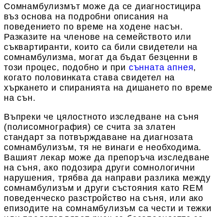
Сомнамбулизмът може да се диагностицира
въз основа на подробни описания на
поведението по време на ходене насън.
Разказите на членове на семейството или
съквартиранти, които са били свидетели на
сомнамбулизма, могат да бъдат безценни в
този процес, подобно и при
сънната апнея
,
когато половинката става свидетел на
хъркането и спиранията на дишането по време
на сън.
Въпреки че цялостното изследване на съня
(полисомнография) се счита за златен
стандарт за потвърждаване на диагнозата
сомнамбулизъм, тя не винаги е необходима.
Вашият лекар може да препоръча изследване
на съня, ако подозира други сомнологични
нарушения, трябва да направи разлика между
сомнамбулизъм и други състояния като REM
поведенческо разстройство на съня, или ако
епизодите на сомнамбулизъм са чести и тежки