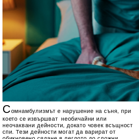
Статии
Контакти
EUR
BG
EN
Вход
Регистрация
BG
С
омнамбулизмът е нарушение на съня, при
което се
извършват
необичайни или
неочаквани дейности, докато човек всъщност
спи. Тези дейности могат да варират от
обикновено сядане в леглото до сложни