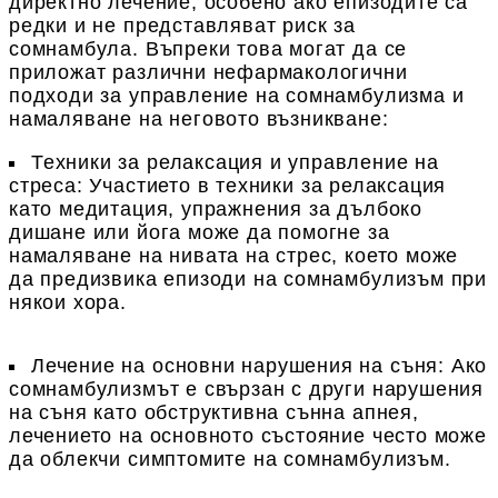
директно лечение, особено ако епизодите са
редки и не представляват риск за
сомнамбула. Въпреки това могат да се
приложат различни нефармакологични
подходи за управление на сомнамбулизма и
намаляване на неговото възникване:
Техники за релаксация и управление на
стреса
: Участието в техники за релаксация
като медитация, упражнения за дълбоко
дишане или йога може да помогне за
намаляване на нивата на стрес, което може
да предизвика епизоди на сомнамбулизъм при
някои хора.
Лечение на основни нарушения на съня
: Ако
сомнамбулизмът е свързан с други нарушения
на съня като обструктивна сънна апнея,
лечението на основното състояние често може
да облекчи симптомите на сомнамбулизъм.