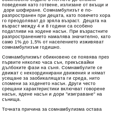
поведения като готвене, излизане от вкъщи и
дори шофиране. Сомнамбулизът е по-
разпространен при децата, като повечето хора
го преодоляват до зряла възраст.
Децата на
възраст между 4 и 8 години са особено
податливи на ходене насън. При възрастните
разпространението намалява значително, като
само 1% до 1,5% от населението изживяват
сомнамбулизъм годишно.
Сомнамбулизмът обикновено се появява през
първите няколко часа сън, прекъсвайки
дълбоките фази на съня. Сомнамбулите се
движат с некоординирани движения и нямат
усещане за заобикалящата ги среда, нито
спомени за ходенето насън. Други често
срещани характеристики включват говорене
насън, ядене насън и дори "изиграване" на
сънища.
Точната причина за сомнамбулизма остава