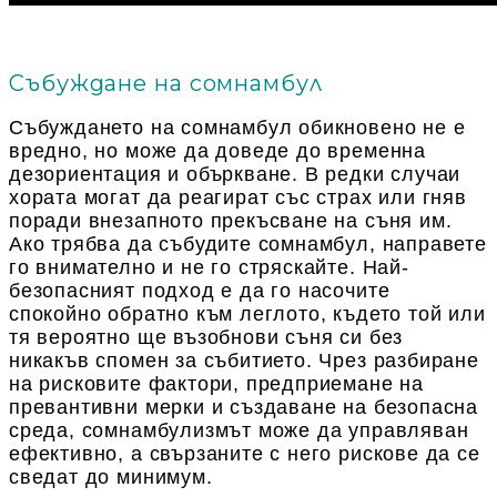
Събуждане на сомнамбул
Събуждането на сомнамбул обикновено не е
вредно, но може да доведе до временна
дезориентация и объркване. В редки случаи
хората могат да реагират със страх или гняв
поради внезапното прекъсване на съня им.
Ако трябва да събудите сомнамбул, направете
го внимателно и не го стряскайте. Най-
безопасният подход е да го насочите
спокойно обратно към леглото, където той или
тя вероятно ще възобнови съня си без
никакъв спомен за събитието. Чрез разбиране
на рисковите фактори, предприемане на
превантивни мерки и създаване на безопасна
среда, сомнамбулизмът може да управляван
ефективно, а свързаните с него рискове да се
сведат до минимум.