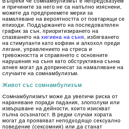
Въпреки че сомнамбулизмът е непредсказуем
и причините за него не са напълно изяснени,
можете да предприемете мерки за
намаляване на вероятността от повтарящи се
епизоди. Поддържането на последователен
график за сън, приоритизирането на
спазването на
хигиена на съня
, избягването
на стимуланти като кофеин и алкохол преди
лягане, управлението на стреса и
тревожността и справянето с основните
нарушения на съня като обструктивна сънна
апнея могат да допринесат за намаляване на
случаите на сомнамбулизъм.
Живот със сомнамбулизъм
Сомнамбулизмът може да увеличи риска от
нараняване поради падания, злополуки или
извършване на дейности, които изискват
пълна осъзнатост. В редки случаи хората
могат да проявяват неподходящо сексуално
поведение (сексомния) или да станат