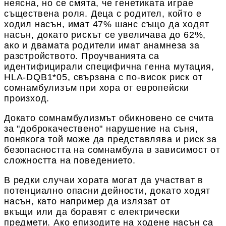
неясна, но се смята, че генетиката играе
съществена роля. Деца с родител, който е
ходил насън, имат 47% шанс също да ходят
насън, докато рискът се увеличава до 62%,
ако и двамата родители имат анамнеза за
разстройството. Проучванията са
идентифицирали специфична генна мутация,
HLA-DQB1*05, свързана с по-висок риск от
сомнамбулизъм при хора от европейски
произход.
Докато сомнамбулизмът обикновено се счита
за "доброкачественo" нарушение на съня,
понякога той може да представлява и риск за
безопасността на сомнамбула в зависимост от
сложността на поведението.
В редки случаи хората могат да участват в
потенциално опасни дейности, докато ходят
насън, като например да излязат от
вкъщи или да боравят с електрически
предмети. Ако епизодите на ходене насън са