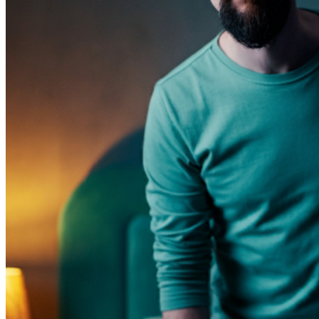
Добрич
Добрич
ул. Отец Паисий 5
0876 514422
Осигуряване На Достъпна Среда
Ортези
Медицинско Оборудване ПОД НАЕМ
Нови Продукти
Грижа За Здравето
Под Наем
Финансиране
Състояния