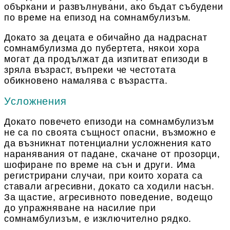
объркани и развълнувани, ако бъдат събудени
по време на епизод на сомнамбулизъм.
Докато за децата е обичайно да надраснат
сомнамбулизма до пубертета, някои хора
могат да продължат да изпитват епизоди в
зряла възраст, въпреки че честотата
обикновено намалява с възрастта.
Усложнения
Докато повечето епизоди на сомнамбулизъм
не са по своята същност опасни, възможно е
да възникнат потенциални усложнения като
наранявания от падане, скачане от прозорци,
шофиране по време на сън и други. Има
регистрирани случаи, при които хората са
ставали агресивни, докато са ходили насън.
За щастие, агресивното поведение, водещо
до упражняване на насилие при
сомнамбулизъм, е изключително рядко.