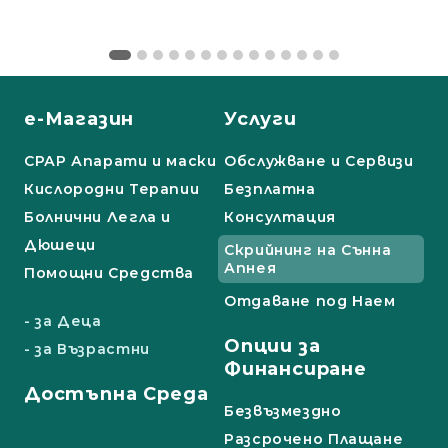
е-Магазин
Услуги
СРАР Апарати и маски
Обслужване и Сервизи
Кислородни Терапии
Безплатна
Болнични Легла и
Консултация
Дюшеци
Скрийнинг на Сънна
Апнея
Помощни Средства
Отдаване под Наем
- за Деца
Опции за
- за Възрастни
Финансиране
Достъпна Среда
Безвъзмездно
Разсрочено Плащане