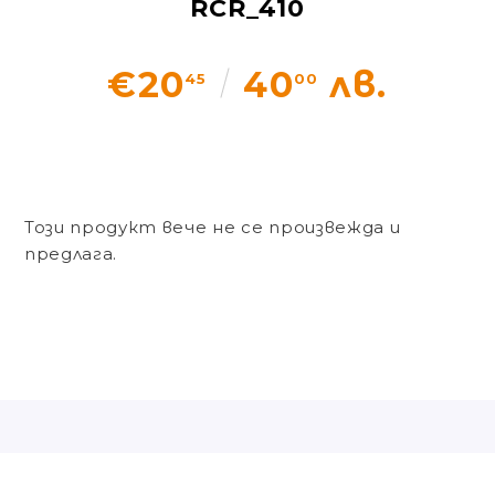
RCR_410
Статии
€20
40
лв.
45
00
Контакти
EUR
BG
EN
Вход
Регистрация
BG
Този продукт вече не се произвежда и
предлага.