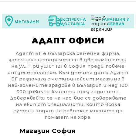
ЕКСПРЕСНА
ГАРАНЦИЯ И
МАГАЗИНИ
ДОСТАВКА
СЕРВИЗ
АДАПТ ОФИСИ
Адапт БГ е българска семейна фирма,
започнала историята си в две малки стаи
на ул. "Три уши" 121 в София преди повече
от десетилетие. Към днешна дата Адапт
БГ разполага с четиринайсет магазина в
най-големите градове в България и над 100
000 доволни клиенти през годините.
Доверявайки се на нас, вие се доверявате
на екип от специалисти, които всяка
сутрин ходят на работа с мисията да
помагат на хора.
Магазин София
Ма