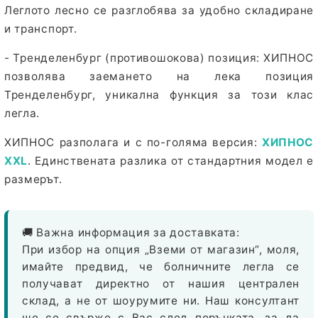
Леглото лесно се разглобява за удобно складиране
и транспорт.
- Тренделенбург (противошокова) позиция:
ХИПНОС
позволява заемането на лека позиция
Тренделенбург, уникална функция за този клас
легла.
ХИПНОС разполага и с по-голяма версия:
ХИПНОС
XXL
. Единствената разлика от стандартния модел е
размерът.
🚚 Важна информация за доставката:
При избор на опция
„Вземи от магазин“
, моля,
имайте предвид, че болничните легла се
получават директно от нашия
централен
склад
, а не от шоурумите ни. Наш консултант
ще се свърже с Вас след поръчката, за да