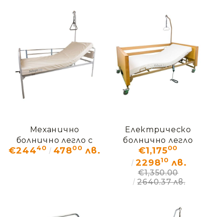
Механично
Електрическо
болнично легло с
болнично легло
40
00
00
€244
478
лв.
€1,175
две секции
ХИПНОС XXL
10
2298
лв.
€1,350.00
2640.37 лв.