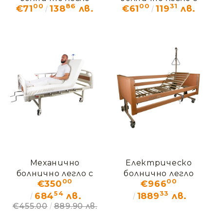
00
86
00
31
€71
138
лв.
€61
119
лв.
ХИПНОС ПОД НАЕМ
четири секции
ЕРГО ПОД НАЕМ
Механично
Електрическо
болнично легло с
болнично легло
00
00
€350
€966
четири секции
"Комфорт ПЛЮС"
54
33
ЕРГО
684
лв.
1889
лв.
€455.00
889.90 лв.