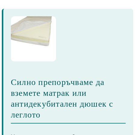
Силно препоръчваме да
вземете матрак или
антидекубитален дюшек с
леглото