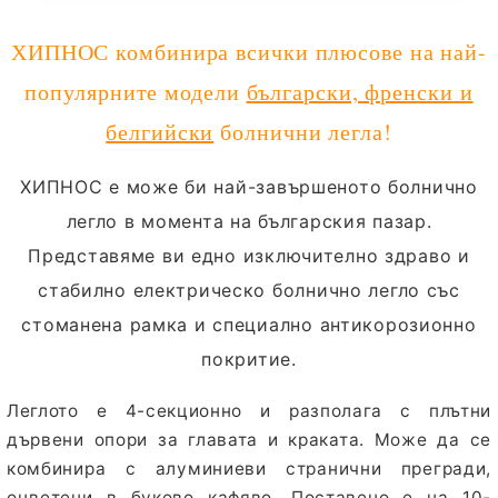
ХИПНОС комбинира всички плюсове на най-
популярните модели
български, френски и
белгийски
болнични легла!
ХИПНОС
е може би най-завършеното болнично
легло в момента на българския пазар.
Представяме ви едно изключително здраво и
стабилно електрическо болнично легло със
стоманена рамка и специално антикорозионно
покритие.
Леглото е 4-секционно и разполага с плътни
дървени опори за главата и краката. Може да се
комбинира с алуминиеви странични прегради,
оцветени в буково кафяво. Поставено е на 10-