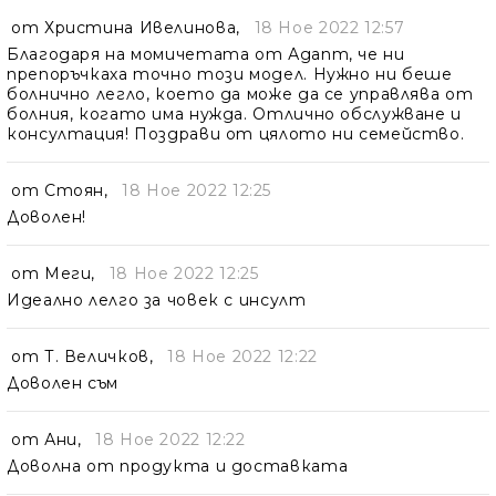
от
Христина Ивелинова
,
18 Ное 2022 12:57
Благодаря на момичетата от Адапт, че ни
препоръчкаха точно този модел. Нужно ни беше
болнично легло, което да може да се управлява от
болния, когато има нужда. Отлично обслужване и
консултация! Поздрави от цялото ни семейство.
от
Стоян
,
18 Ное 2022 12:25
Доволен!
от
Меги
,
18 Ное 2022 12:25
Идеално лелго за човек с инсулт
от
Т. Величков
,
18 Ное 2022 12:22
Доволен съм
от
Ани
,
18 Ное 2022 12:22
Доволна от продукта и доставката