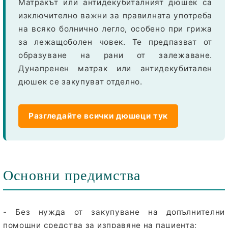
Матракът или антидекубиталният дюшек са
изключително важни за правилната употреба
на всяко болнично легло, особено при грижа
за лежащоболен човек. Те предпазват от
образуване на рани от залежаване.
Дунапренен матрак или антидекубитален
дюшек се закупуват отделно.
Разгледайте всички дюшеци тук
Основни предимства
- Без нужда от закупуване на допълнителни
помощни средства
за изправяне на пациента;