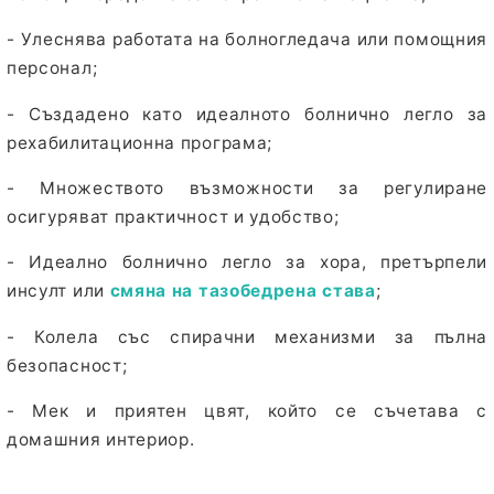
- Улеснява работата
на болногледача или помощния
персонал;
- Създадено като идеалното болнично легло за
рехабилитационна програма
;
- Множеството възможности за регулиране
осигуряват практичност и удобство;
- Идеално болнично легло за хора, претърпели
инсулт или
смяна на тазобедрена става
;
- Колела със
спирачни механизми
за пълна
безопасност;
- Мек и приятен цвят, който се съчетава с
домашния
интериор
.