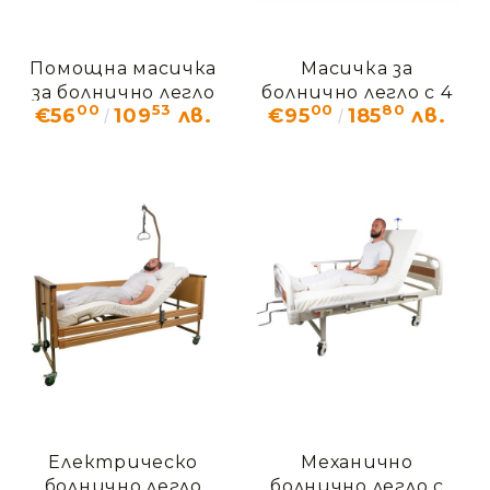
Помощна масичка
Масичка за
за болнично легло
болнично легло с 4
00
53
00
80
€56
109
лв.
€95
185
лв.
колела DRIVE
Електрическо
Механично
болнично легло
болнично легло с