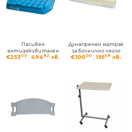
Пасивен
Дунапренен матрак
антидекубитален
за болнично легло
00
82
00
58
€253
494
лв.
€100
195
лв.
дюшек Систам
Полиплот