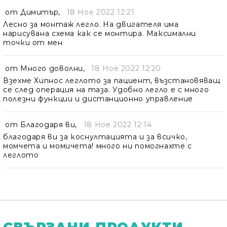
от
Димитър
,
18 Ное 2022 12:21
Лесно за монтаж легло. На двигателя има
нарисувана схема как се монтира. Максимални
точки от мен
от
Много доволни
,
18 Ное 2022 12:20
Взехме Хипнос леглото за пациент, възстановяващ
се след операция на таза. Удобно легло е с много
полезни функции и дистанционно управление
от
Благодаря ви
,
18 Ное 2022 12:14
благодаря ви за коснултацията и за всичко,
момчета и момичета! много ни помогнахте с
леглото