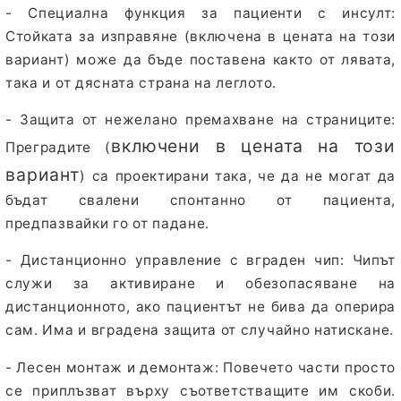
- Специална функция за пациенти с инсулт:
Стойката за изправяне (
включена в цената на този
вариант
) може да бъде поставена както от лявата,
така и от дясната страна на леглото.
- Защита от нежелано премахване на страниците:
включени в цената на този
Преградите (
вариант
) са проектирани така, че да не могат да
бъдат свалени спонтанно от пациента,
предпазвайки го от падане.
- Дистанционно управление с вграден чип:
Чипът
служи за активиране и обезопасяване на
дистанционното, ако пациентът не бива да оперира
сам. Има и вградена защита от случайно натискане.
- Лесен монтаж и демонтаж:
Повечето части просто
се приплъзват върху съответстващите им скоби.