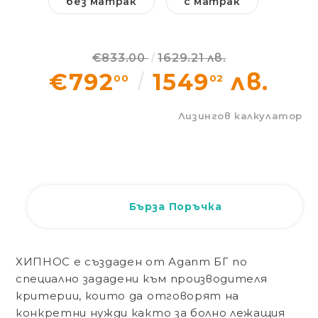
без матрак
с матрак
Статии
Контакти
€833.00
1629.21 лв.
€792
1549
лв.
00
02
Вход
Регистрация
Лизингов калкулатор
Бърза Поръчка
ХИПНОС
е създаден от Адапт БГ по
специално зададени към производителя
критерии, които да отговорят на
конкретни нужди както за болно лежащия