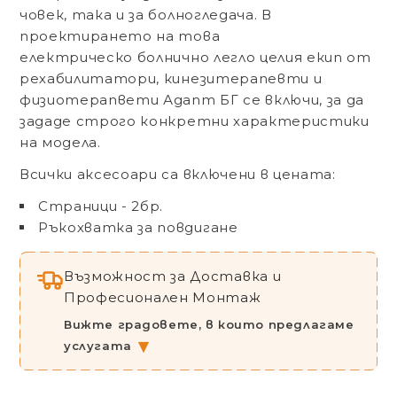
човек, така и за болногледача. В
проектирането на това
електрическо
болнично легло целия екип от
рехабилитатори, кинезитерапевти и
физиотерапвети Адапт БГ се включи, за да
зададе строго конкретни характеристики
на модела.
Всички аксесоари са включени в цената:
Страници - 2бр.
Ръкохватка за повдигане
Възможност за Доставка и
Професионален Монтаж
Вижте градовете, в които предлагаме
услугата