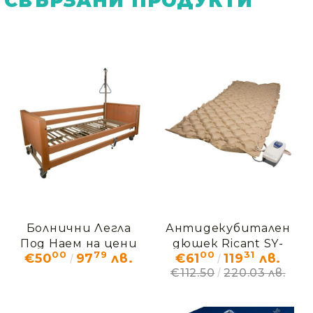
СВЪРЗАНИ ПРОДУКТИ
Болнични Легла
Антидекубитален
Под Наем на цени
дюшек Ricant SY-
00
79
00
31
€50
97
лв.
€61
119
лв.
от...
200
€112.50
220.03 лв.