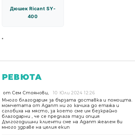
Дюшек Ricant SY-
400
"
РЕВЮТА
от
Сем Стоянови
,
10 Юли 2024 12:26
Много благодарим за бързата доставка и помощта.
момчетата от Адапт ни го качиха до етажа и
сглобиха на място, за което сме им безкрайно
благодарни , че се предлага тази опция
Дългогодишни клиенти сме на Адапт жеалем ви
много здраве на целия екип