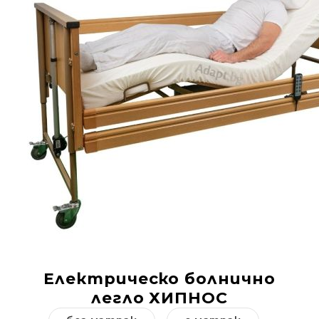
Добрич
Добрич
ул. Отец Паисий 5
0876 514422
Осигуряване На Достъпна Среда
Ортези
Медицинско Оборудване ПОД НАЕМ
Нови Продукти
Грижа За Здравето
Под Наем
Код:
757786-1
Финансиране
Електрическо болнично
легло ХИПНОС
Състояния