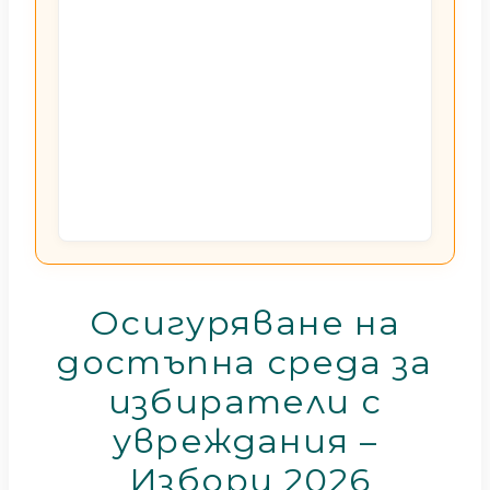
Статии
Контакти
EUR
BG
EN
Вход
Регистрация
BG
Осигуряване на
достъпна среда за
избиратели с
увреждания –
Избори 2026