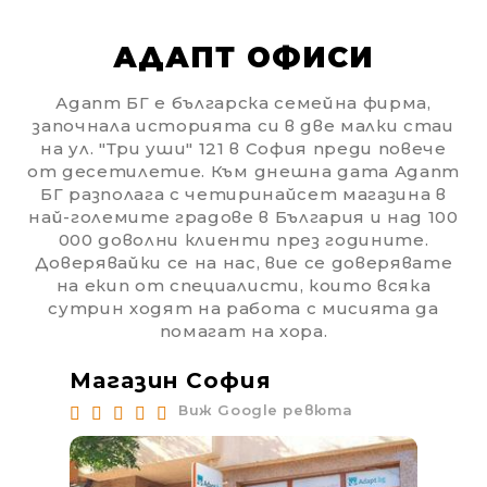
АДАПТ ОФИСИ
Адапт БГ е българска семейна фирма,
започнала историята си в две малки стаи
на ул. "Три уши" 121 в София преди повече
от десетилетие. Към днешна дата Адапт
БГ разполага с четиринайсет магазина в
най-големите градове в България и над 100
000 доволни клиенти през годините.
Доверявайки се на нас, вие се доверявате
на екип от специалисти, които всяка
сутрин ходят на работа с мисията да
помагат на хора.
Магазин София
Ма
Виж Google ревюта