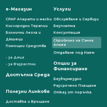
е-Магазин
Услуги
СРАР Апарати и маски
Обслужване и Сервизи
Кислородни Терапии
Безплатна
Болнични Легла и
Консултация
Дюшеци
Скрийнинг на Сънна
Апнея
Помощни Средства
Отдаване под Наем
- за Деца
Опции за
- за Възрастни
Финансиране
Достъпна Среда
Безвъзмездно
Разсрочено Плащане
Полезни Линкове
Отказ от поръчка
Доставка и Връщане