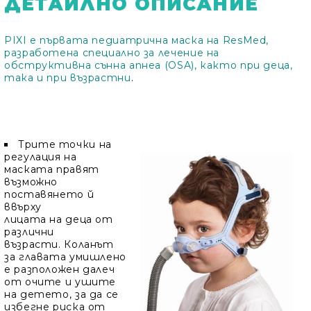
ДЕТАЙЛНО ОПИСАНИЕ
PIXI е първата педиатрична маска на ResMed,
разработена специално за лечение на
обструктивна сънна апнеа (OSA), както при деца,
така и при възрастни
.
Трите точки на
регулация на
маската правят
възможно
поставянето й
ввърху
лицата на деца от
различни
възрасти. Коланът
за главата умишлено
е разположен далеч
от очите и ушите
на детето, за да се
избегне риска от