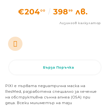
Статии
€204
398
лв.
00
99
Контакти
Лизингов калкулатор
EUR
BG
EN
Вход
Регистрация
BG
Бърза Поръчка
PIXI е първата педиатрична маска на
ResMed, разработена специално за лечение
на обструктивна сънна апнеа (OSA) при
деца. Всeки милиметър на тази