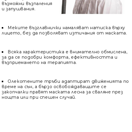
възможни възпаления
и запушвания.
Меките възглавнички намаляват натиска върху
лицето, без да позволяват изтичания от маската.
Всяка характеристика е внимателно обмислена,
за да се подобри комфорта, ефективността и
възприемането на терапията.
Олекотените тръби адаптират движенията по
време на сън, а бързо освобождаващите се
закопчалки правят маската лесна за сваляне през
нощта или при спешен случай.