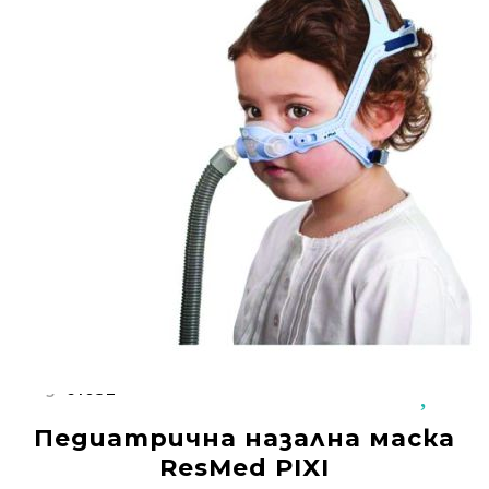
Добрич
Добрич
ул. Отец Паисий 5
0876 514422
Осигуряване На Достъпна Среда
Ортези
Медицинско Оборудване ПОД НАЕМ
Нови Продукти
Грижа За Здравето
Под Наем
Код:
61032
Финансиране
Педиатрична назална маска
Състояния
ResMed PIXI