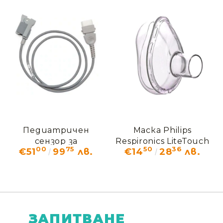
ApneaLink Air
ResMed
Педиатричен
Маска Philips
сензор за
Respironics LiteTouch
00
75
50
36
€51
99
лв.
€14
28
лв.
пулсоксиметър
за антистатична
камера Philips
Optichamber, за
лица над 5 години
ЗАПИТВАНЕ