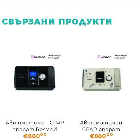
СВЪРЗАНИ ПРОДУКТИ
Автоматичен CPAP
Автоматичен
апарат ResMed
СРАР апарат
00
00
€880
€880
AirSense 10 AutoSet
ResMed AirSense 10