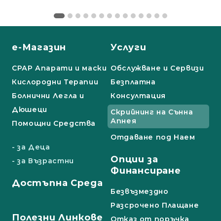
е-Магазин
Услуги
СРАР Апарати и маски
Обслужване и Сервизи
Кислородни Терапии
Безплатна
Болнични Легла и
Консултация
Дюшеци
Скрийнинг на Сънна
Апнея
Помощни Средства
Отдаване под Наем
- за Деца
Опции за
- за Възрастни
Финансиране
Достъпна Среда
Безвъзмездно
Разсрочено Плащане
Полезни Линкове
Отказ от поръчка