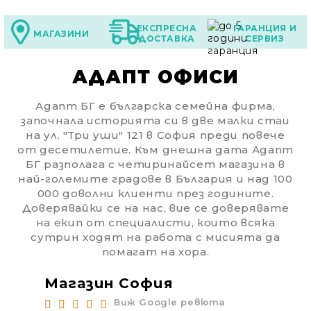
ЕКСПРЕСНА
ГАРАНЦИЯ И
МАГАЗИНИ
ДОСТАВКА
СЕРВИЗ
АДАПТ ОФИСИ
Адапт БГ е българска семейна фирма,
започнала историята си в две малки стаи
на ул. "Три уши" 121 в София преди повече
от десетилетие. Към днешна дата Адапт
БГ разполага с четиринайсет магазина в
най-големите градове в България и над 100
000 доволни клиенти през годините.
Доверявайки се на нас, вие се доверявате
на екип от специалисти, които всяка
сутрин ходят на работа с мисията да
помагат на хора.
Магазин София
Ма
Виж Google ревюта