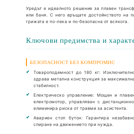
Уредът е идеалното решение за плавен трансф
или баня. С него връщате достойнството на п
грижата е по-лека и по-безопасна от всякога.
Ключови предимства и характ
БЕЗОПАСНОСТ БЕЗ КОМПРОМИС
Товароподемност до 180 кг:
Изключителн
здрава метална конструкция за максималн
стабилност.
Електрическо управление:
Мощен и плаве
електромотор, управляван с дистанционно
елиминира риска от травми за асистента.
Авариен стоп бутон:
Гарантира незабавн
спиране на движението при нужда.