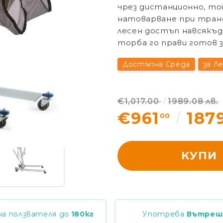
чрез дистанционно, то
натоварване при транс
лесен достъп навсякъд
торба го прави готов з
Достъпна Среда
за Л
€1,017.00
1989.08 лв.
€961
187
00
КУПИ
на ползвателя до
180
кг
Употреба
Вътреш