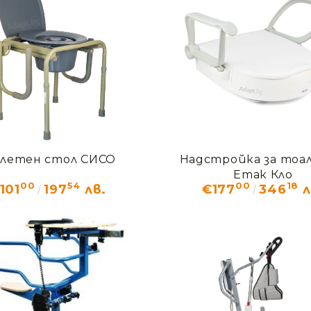
алетен стол СИСО
Надстройка за тоа
Етак Кло
00
54
00
18
101
197
лв.
€177
346
л