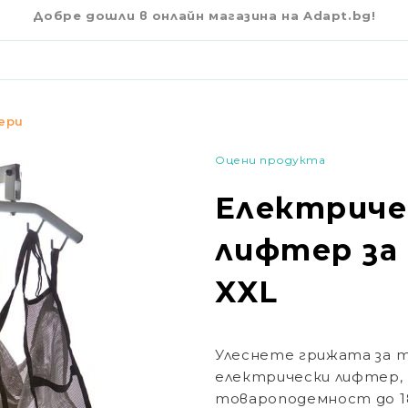
ЗА ИНВАЛИДИ АНТАНО XXL
Добре дошли в онлайн магазина на Adapt.bg!
€961
00
-6%
€1,017.00
1989.08 лв.
ери
Оцени продукта
Електриче
лифтер за
XXL
Улеснете грижата за т
електрически лифтер, 
товароподемност до
1