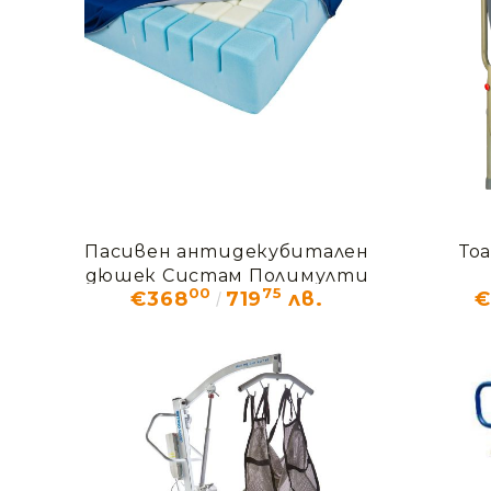
Пасивен антидекубитален
То
дюшек Систам Полимулти
00
75
€368
719
лв.
€