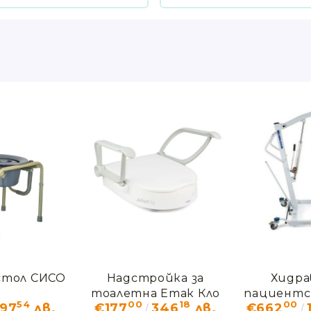
стол СИСО
Надстройка за
Хидра
тоалетна Етак Кло
пациентс
54
00
18
00
197
лв.
€177
346
лв.
€662
АН