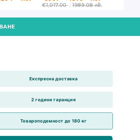
€1,017.00
1989.08 лв.
XXL
64
ВАНЕ
Експресна доставка
2 години гаранция
Товароподемност до 180 кг