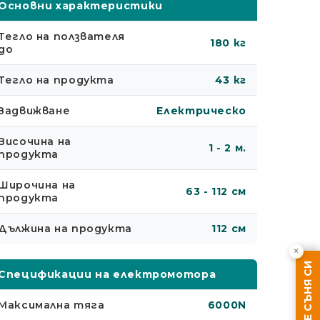
Основни характеристики
Тегло на ползвателя
180 кг
до
Тегло на продукта
43 кг
Задвижване
Електрическо
Височина на
1 - 2 м.
продукта
Широчина на
63 - 112 см
продукта
Дължина на продукта
112 см
×
Спецификации на електромотора
Максимална тяга
6000N