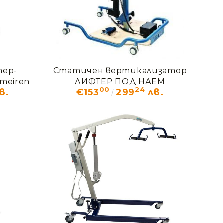
тер-
Статичен вертикализатор
meiren
ЛИФТЕР ПОД НАЕМ
00
24
в.
€153
299
лв.
АЕМ