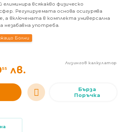
й елиминира всякакво физическо
Сливен
Сливен
ул. Добри Чинтулов 3
0877 673606
фер. Регулируемата основа осигурява
Добрич
Добрич
ул. Отец Паисий 5
0876 514422
е, а включената в комплекта универсална
а незабавна употреба.
ежащо Болни
Лизингов калкулатор
9
лв.
55
Бърза
Поръчка
на