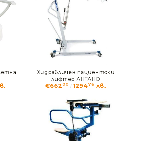
летна
Хидравличен пациентски
лифтер АНТАНО
00
76
в.
€662
1294
лв.