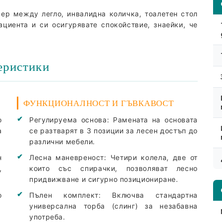
ер между легло, инвалидна количка, тоалетен стол
ациента и си осигурявате спокойствие, знаейки, че
еристики
ФУНКЦИОНАЛНОСТ И ГЪВКАВОСТ
о
Регулируема основа:
Рамената на основата
Моят профил
а
се разтварят в 3 позиции за лесен достъп до
различни мебели.
Вход
Регистрация
н
Лесна маневреност:
Четири колела, две от
,
които със спирачки, позволяват лесно
придвижване и сигурно позициониране.
о
Пълен комплект:
Включва стандартна
универсална торба (слинг) за незабавна
употреба.