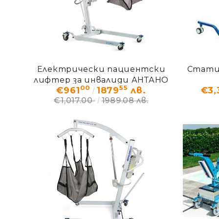
Електрически пациентски
Стати
лифтер за инвалиди АНТАНО
00
55
€961
1879
лв.
€3,
XXL
€1,017.00
1989.08 лв.