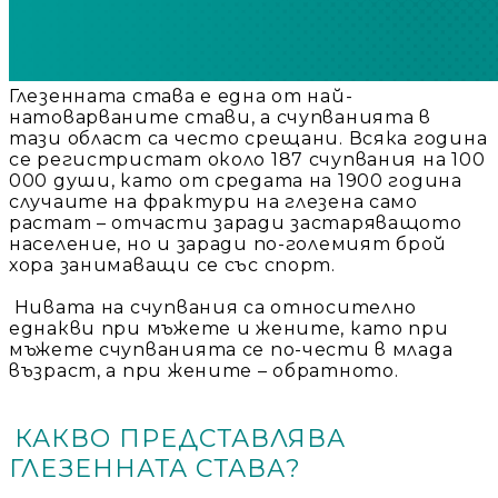
Добрич
Добрич
ул. Отец Паисий 5
0876 514422
Осигуряване На Достъпна Среда
Глезенната става е една от най-
Ортези
натоварваните стави, а счупванията в
тази област са често срещани. Всяка година
се регистристат около 187 счупвания на 100
Медицинско Оборудване ПОД НАЕМ
000 души, като от средата на 1900 година
случаите на фрактури на глезена само
растат – отчасти заради застаряващото
Нови Продукти
население, но и заради по-големият брой
хора занимаващи се със спорт.
Грижа За Здравето
Нивата на счупвания са относително
еднакви при мъжете и жените, като при
мъжете счупванията се по-чести в млада
Под Наем
възраст, а при жените – обратното.
Финансиране
КАКВО ПРЕДСТАВЛЯВА
ГЛЕЗЕННАТА СТАВА?
Състояния