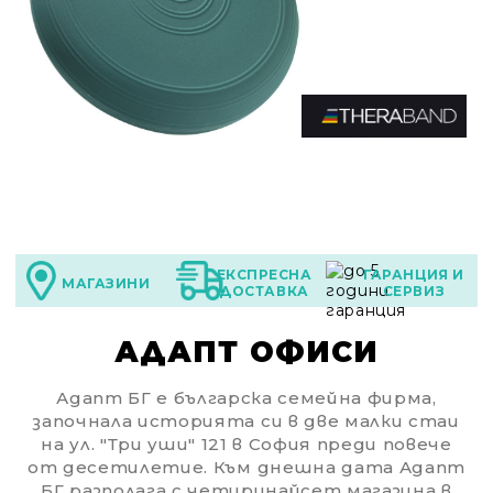
ЕКСПРЕСНА
ГАРАНЦИЯ И
МАГАЗИНИ
ДОСТАВКА
СЕРВИЗ
АДАПТ ОФИСИ
Адапт БГ е българска семейна фирма,
започнала историята си в две малки стаи
на ул. "Три уши" 121 в София преди повече
от десетилетие. Към днешна дата Адапт
БГ разполага с четиринайсет магазина в