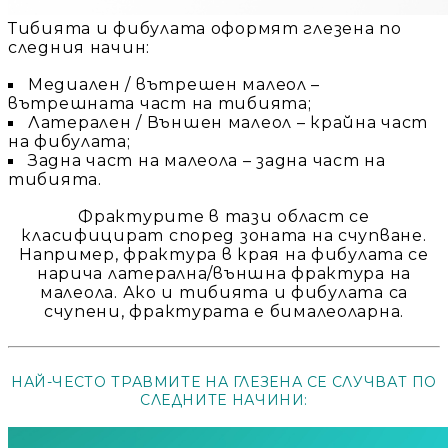
Тибията и фибулата оформят глезена по
следния начин:
Медиален / вътрешен малеол
–
вътрешната част на тибията;
Латерален / Външен малеол
– крайна част
на фибулата;
Задна част на малеола
– задна част на
тибията.
Фрактурите в тази област се
класифицират според зоната на счупване.
Например, фрактура в края на фибулата се
нарича латерална/външна фрактура на
малеола. Ако и тибията и фибулата са
счупени, фрактурата е бималеоларна.
НАЙ-ЧЕСТО ТРАВМИТЕ НА ГЛЕЗЕНА СЕ СЛУЧВАТ ПО
СЛЕДНИТЕ НАЧИНИ: