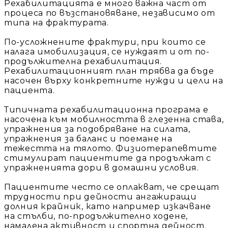
Рехабилитацията е много важна част от
процеса по възстановяване, независимо от
типа на фрактурата.
По-усложнените фрактури, при които се
налага имобилизация, се нуждаят и от по-
продължителна рехабилитация.
Рехабилитационният план трябва да бъде
насочен върху конкретните нужди и цели на
пациента.
Типичната рехабилитационна програма е
насочена към мобилността в глезенна става,
упражнения за подобряване на силата,
упражнения за баланс и поемане на
тежестта на тялото. Физиотерапевтите
стимулират пациентите да продължат с
упражненията дори в домашни условия.
Пациентите често се оплакват, че срещат
трудности при дейности ангажиращи
долния крайник, като например изкачване
на стълби, по-продължително ходене,
намалена активност и спортна дейност.