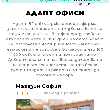
АДАПТ ОФИСИ
Адапт БГ е българска семейна фирма,
започнала историята си в две малки стаи
на ул. "Три уши" 121 в София преди повече
от десетилетие. Към днешна дата Адапт
БГ разполага с четиринайсет магазина в
най-големите градове в България и над 100
000 доволни клиенти през годините.
Доверявайки се на нас, вие се доверявате
на екип от специалисти, които всяка
сутрин ходят на работа с мисията да
помагат на хора.
Магазин София
Ма
Виж Google ревюта