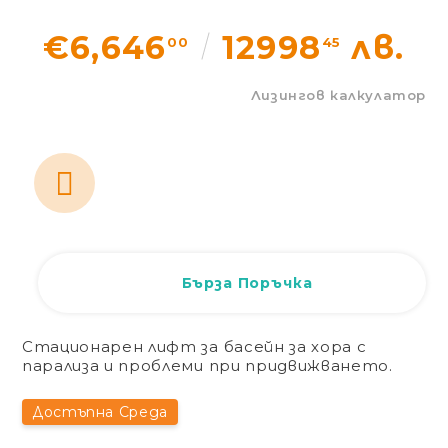
Статии
€6,646
12998
лв.
00
45
Контакти
Лизингов калкулатор
EUR
BG
EN
Вход
Регистрация
BG
Бърза Поръчка
Стационарен лифт за басейн за хора с
парализа и проблеми при придвижването.
Достъпна Среда