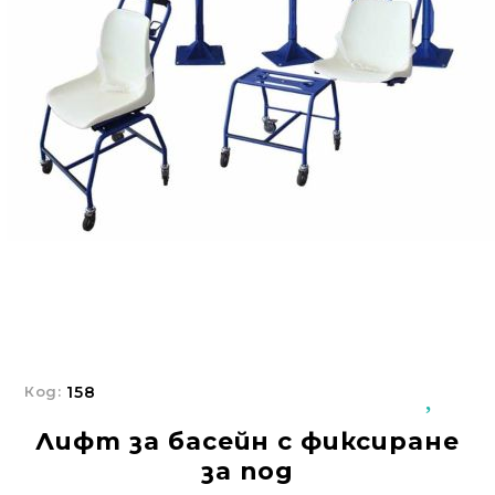
Добрич
Добрич
ул. Отец Паисий 5
0876 514422
Осигуряване На Достъпна Среда
Ортези
Медицинско Оборудване ПОД НАЕМ
Нови Продукти
Грижа За Здравето
Под Наем
Код:
158
Финансиране
Лифт за басейн с фиксиране
Състояния
за под