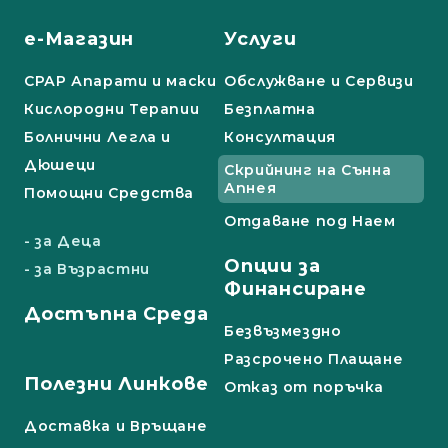
е-Магазин
Услуги
СРАР Апарати и маски
Обслужване и Сервизи
Кислородни Терапии
Безплатна
Болнични Легла и
Консултация
Дюшеци
Скрийнинг на Сънна
Апнея
Помощни Средства
Отдаване под Наем
- за Деца
Опции за
- за Възрастни
Финансиране
Достъпна Среда
Безвъзмездно
Разсрочено Плащане
Полезни Линкове
Отказ от поръчка
Доставка и Връщане