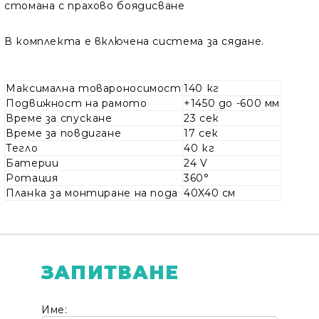
стомана с прахово боядисване
В комплекта е включена система за сядане.
Максимална товароносимост
140 кг
Подвижност на рамото
+1450 до -600 мм
Време за спускане
23 сек
Време за повдигане
17 сек
Тегло
40 кг
Батерии
24 V
Ротация
360°
Планка за монтиране на пода
40X40 см
ЗАПИТВАНЕ
Име: