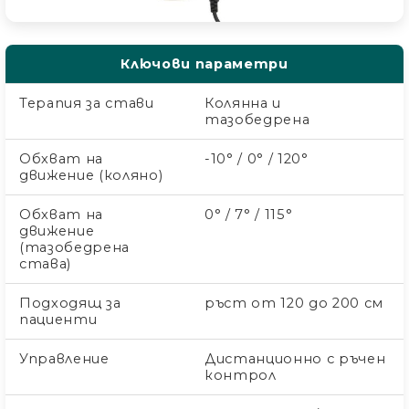
Ключови параметри
Терапия за стави
Колянна и
тазобедрена
Обхват на
-10° / 0° / 120°
движение (коляно)
Обхват на
0° / 7° / 115°
движение
(тазобедрена
става)
Подходящ за
ръст от 120 до 200 см
пациенти
Управление
Дистанционно с ръчен
контрол