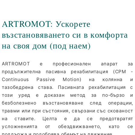
ARTROMOT: Ускорете
възстановяването си в комфорта
на своя дом (под наем)
ARTROMOT е професионален апарат за
продължителна пасивна рехабилитация (CPM -
Continuous Passive Motion) на колянна и
тазобедрена става. Пасивната рехабилитация с
този уред е доказан метод за по-бързо и
безболезнено възстановяване след операции,
травми или при състояния, свързани със скованост
на ставите. Целта е да се предотвратят
усложненията от обездвижването, като се
поддържа и подобрява обемът на движение.