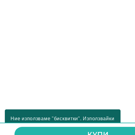
Ние използваме "бисквитки". Използвайки
този сайта, Вие се съгласявате с
КУПИ
нашите условия