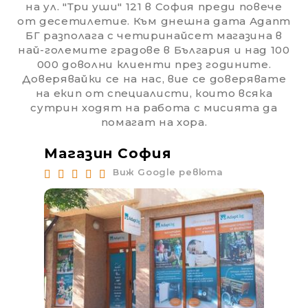
на ул. "Три уши" 121 в София преди повече
от десетилетие. Към днешна дата Адапт
БГ разполага с четиринайсет магазина в
най-големите градове в България и над 100
000 доволни клиенти през годините.
Доверявайки се на нас, вие се доверявате
на екип от специалисти, които всяка
сутрин ходят на работа с мисията да
помагат на хора.
Магазин София
Ма
Виж Google ревюта