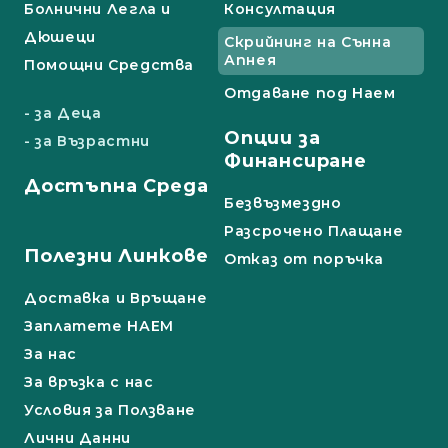
Болнични Легла и
Консултация
Дюшеци
Скрийнинг на Сънна
Апнея
Помощни Средства
Отдаване под Наем
- за Деца
Опции за
- за Възрастни
Финансиране
Достъпна Среда
Безвъзмездно
Разсрочено Плащане
Полезни Линкове
Отказ от поръчка
Доставка и Връщане
Заплатете НАЕМ
За нас
За връзка с нас
Условия за Ползване
Лични Данни