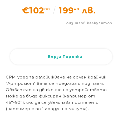
Статии
€102
199
лв.
00
49
Контакти
Лизингов калкулатор
Вход
Регистрация
Бърза Поръчка
CPM уред за раздвижване на долен крайник
"Артромот" вече се предлага и под наем.
Обхватът на движение на устройството
може да бъде фиксиран (например от
45°-90°), или да се увеличава постепено
(например с по 1 градус на минута).