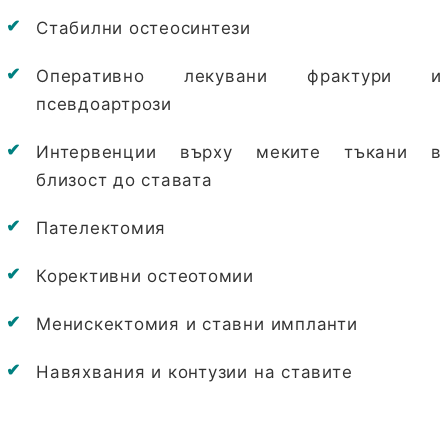
Стабилни остеосинтези
Оперативно лекувани фрактури и
псевдоартрози
Интервенции върху меките тъкани в
близост до ставата
Пателектомия
Корективни остеотомии
Менискектомия и ставни импланти
Навяхвания и контузии на ставите