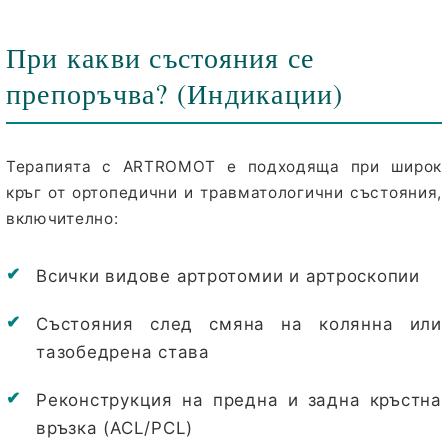
При какви състояния се
препоръчва? (Индикации)
Терапията с ARTROMOT е подходяща при широк
кръг от ортопедични и травматологични състояния,
включително:
Всички видове артротомии и артроскопии
Ние ще се свържем с вас в рамките на работния 
Състояния след смяна на колянна или
тазобедрена става
Реконструкция на предна и задна кръстна
връзка (ACL/PCL)