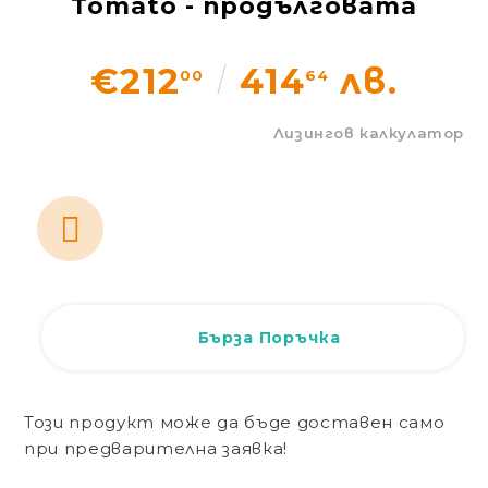
Tomato - продълговата
Статии
€212
414
лв.
00
64
Контакти
Лизингов калкулатор
EUR
BG
EN
Вход
Регистрация
BG
Бърза Поръчка
Този продукт може да бъде доставен само
при предварителна заявка!