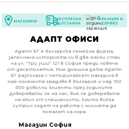
ЕКСПРЕСНА
ГАРАНЦИЯ И
МАГАЗИНИ
ДОСТАВКА
СЕРВИЗ
АДАПТ ОФИСИ
Адапт БГ е българска семейна фирма,
започнала историята си в две малки стаи
на ул. "Три уши" 121 в София преди повече
от десетилетие. Към днешна дата Адапт
БГ разполага с четиринайсет магазина в
най-големите градове в България и над 100
000 доволни клиенти през годините.
Доверявайки се на нас, вие се доверявате
на екип от специалисти, които всяка
сутрин ходят на работа с мисията да
помагат на хора.
Магазин София
Ма