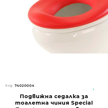
Добрич
Добрич
ул. Отец Паисий 5
0876 514422
Осигуряване На Достъпна Среда
Ортези
Медицинско Оборудване ПОД НАЕМ
Нови Продукти
Грижа За Здравето
Под Наем
Код:
74020004
Финансиране
Подвижна седалка за
Състояния
тоалетна чиния Special