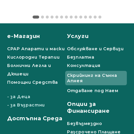
е-Магазин
Услуги
СРАР Апарати и маски
Обслужване и Сервизи
Кислородни Терапии
Безплатна
Болнични Легла и
Консултация
Дюшеци
Скрийнинг на Сънна
Апнея
Помощни Средства
Отдаване под Наем
- за Деца
Опции за
- за Възрастни
Финансиране
Достъпна Среда
Безвъзмездно
Разсрочено Плащане