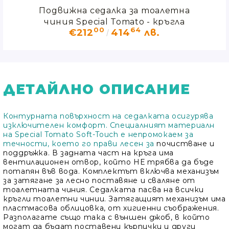
тна
Подвижна седалка за тоалетна
По
гла
чиния Special Tomato - кръгла
чи
00
64
€212
414
лв.
ДЕТАЙЛНО ОПИСАНИЕ
Контурната повърхност на седалката осигурява
изключителен комфорт. Специалният материалн
на Special Tomato Soft-Touch е непромокаем за
течности, което го прави лесен за
почистване и
поддръжка. В задната част на кръга има
вентилационен отвор, който НЕ трябва да бъде
потапян във вода. Комплектът включва механизъм
за затягане за лесно поставяне и сваляне от
тоалетната чиния. Седалката пасва на всички
кръгли тоалетни чинии. Затягащият механизъм има
пластмасова облицовка, от хигиенни съображения.
Разполагате също така с външен джоб, в който
могат да бъдат поставени кърпички и други