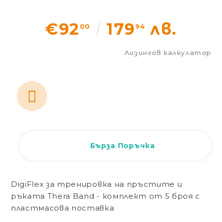
Статии
€92
179
лв.
00
94
Контакти
Лизингов калкулатор
EUR
BG
EN
Вход
Регистрация
BG
Бърза Поръчка
DigiFlex за тренировка на пръстите и
ръката Thera Band - комплект от 5 броя с
пластмасова поставка