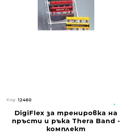
Добрич
Добрич
ул. Отец Паисий 5
0876 514422
Осигуряване На Достъпна Среда
Ортези
Медицинско Оборудване ПОД НАЕМ
Нови Продукти
Грижа За Здравето
Под Наем
Код:
12460
Финансиране
DigiFlex за тренировка на
пръсти и ръка Thera Band -
Състояния
комплект