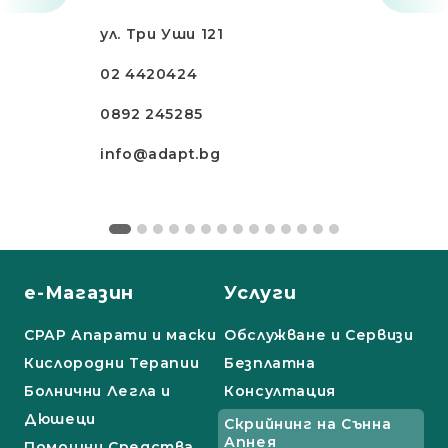
ул. Три Уши 121
02 4420424
0892 245285
info@adapt.bg
е-Магазин
Услуги
СРАР Апарати и маски
Обслужване и Сервизи
Кислородни Терапии
Безплатна
Болнични Легла и
Консултация
Дюшеци
Скрийнинг на Сънна
Апнея
Помощни Средства