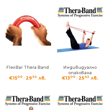
FlexBar Thera Band
Индивидуално
опакована
00
34
00
43
€15
29
лв.
€13
25
лв.
еластична лента
Thera Band 2.5 m