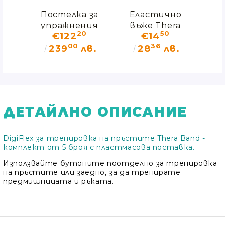
Постелка за
Еластично
Fle
 за
упражнения
въже Thera
20
50
€122
€14
зен
Thera-Band 2,5
Band 1.2 м с
00
36
nd
см синя
меки
в.
239
лв.
28
лв.
ръкохватки
ДЕТАЙЛНО ОПИСАНИЕ
DigiFlex за тренировка на пръстите Thera Band -
комплект от 5 броя с пластмасова поставка.
Използвайте бутоните поотделно за тренировка
на пръстите или заедно, за да тренирате
предмишницата и ръката.