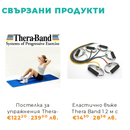
СВЪРЗАНИ ПРОДУКТИ
Постелка за
Еластично въже
упражнения Thera-
Thera Band 1.2 м с
20
00
50
36
€122
239
лв.
€14
28
лв.
Band 2,5 см синя
меки ръкохватки