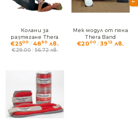
Ние ще се свържем с вас в рамките на работния 
Колани за
Мек модул от пяна
разтягане Thera
Thera Band
00
90
00
12
€25
48
лв.
€20
39
лв.
Band
€29.00
56.72 лв.