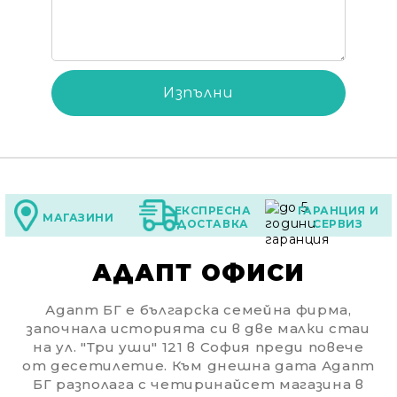
ЕКСПРЕСНА
ГАРАНЦИЯ И
МАГАЗИНИ
ДОСТАВКА
СЕРВИЗ
АДАПТ ОФИСИ
Адапт БГ е българска семейна фирма,
започнала историята си в две малки стаи
на ул. "Три уши" 121 в София преди повече
от десетилетие. Към днешна дата Адапт
БГ разполага с четиринайсет магазина в