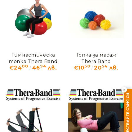
Гимнастическа
Топка за масаж
топка Thera Band
Thera Band
00
94
50
54
€24
46
лв.
€10
20
лв.
със система за
защита от
спукване ABS
×
ТЕСТВАЙТЕ СЪНЯ СИ