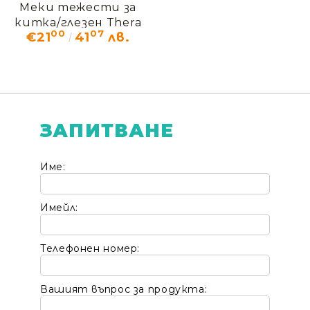
Меки тежести за
китка/глезен Thera
00
07
€21
41
лв.
Band
ЗАПИТВАНЕ
Име:
Имейл:
Телефонен номер:
Вашият въпрос за продукта: