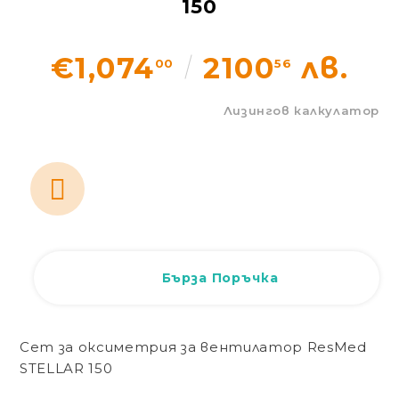
150
Статии
€1,074
2100
лв.
00
56
Контакти
Лизингов калкулатор
EUR
BG
EN
Вход
Регистрация
BG
Бърза Поръчка
Сет за оксиметрия за вентилатор ResMed
STELLAR 150