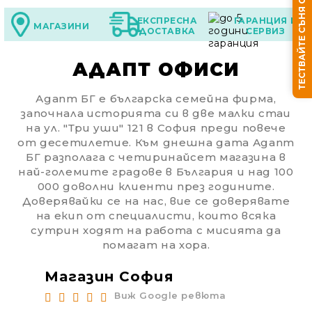
ТЕСТВАЙТЕ СЪНЯ СИ
ЕКСПРЕСНА
ГАРАНЦИЯ И
МАГАЗИНИ
ДОСТАВКА
СЕРВИЗ
АДАПТ ОФИСИ
Адапт БГ е българска семейна фирма,
Ние ще се свържем с вас в рамките на работния 
започнала историята си в две малки стаи
на ул. "Три уши" 121 в София преди повече
от десетилетие. Към днешна дата Адапт
БГ разполага с четиринайсет магазина в
най-големите градове в България и над 100
000 доволни клиенти през годините.
Доверявайки се на нас, вие се доверявате
на екип от специалисти, които всяка
сутрин ходят на работа с мисията да
помагат на хора.
Магазин София
Ма
Виж Google ревюта