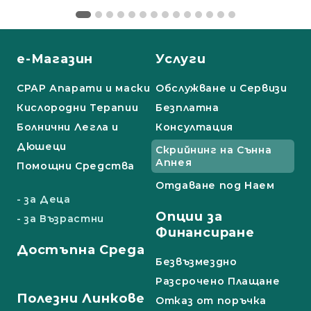
е-Магазин
Услуги
СРАР Апарати и маски
Обслужване и Сервизи
Кислородни Терапии
Безплатна
Болнични Легла и
Консултация
Дюшеци
Скрийнинг на Сънна
Апнея
Помощни Средства
Отдаване под Наем
- за Деца
Опции за
- за Възрастни
Финансиране
Достъпна Среда
Безвъзмездно
Разсрочено Плащане
Полезни Линкове
Отказ от поръчка