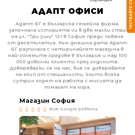
ТЕСТВАЙТЕ СЪНЯ СИ
АДАПТ ОФИСИ
Адапт БГ е българска семейна фирма,
започнала историята си в две малки стаи
на ул. "Три уши" 121 в София преди повече
Ние ще се свържем с вас в рамките на работния 
от десетилетие. Към днешна дата Адапт
БГ разполага с четиринайсет магазина в
най-големите градове в България и над 100
000 доволни клиенти през годините.
Доверявайки се на нас, вие се доверявате
на екип от специалисти, които всяка
сутрин ходят на работа с мисията да
помагат на хора.
Магазин София
Ма
Виж Google ревюта