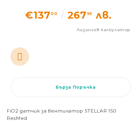
Статии
€137
267
лв.
00
95
Контакти
Лизингов калкулатор
EUR
BG
EN
Вход
Регистрация
BG
Бърза Поръчка
FiO2 датчик за вентилатор STELLAR 150
ResMed