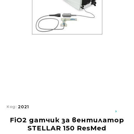
Добрич
Добрич
ул. Отец Паисий 5
0876 514422
Осигуряване На Достъпна Среда
Ортези
Медицинско Оборудване ПОД НАЕМ
Нови Продукти
Грижа За Здравето
Под Наем
Код:
2021
Финансиране
FiO2 датчик за вентилатор
Състояния
STELLAR 150 ResMed