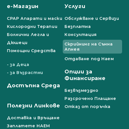
е-Магазин
Услуги
СРАР Апарати и маски
Обслужване и Сервизи
Кислородни Терапии
Безплатна
Болнични Легла и
Консултация
Дюшеци
Скрийнинг на Сънна
Апнея
Помощни Средства
Отдаване под Наем
- за Деца
Опции за
- за Възрастни
Финансиране
Достъпна Среда
Безвъзмездно
Разсрочено Плащане
Полезни Линкове
Отказ от поръчка
Доставка и Връщане
Заплатете НАЕМ