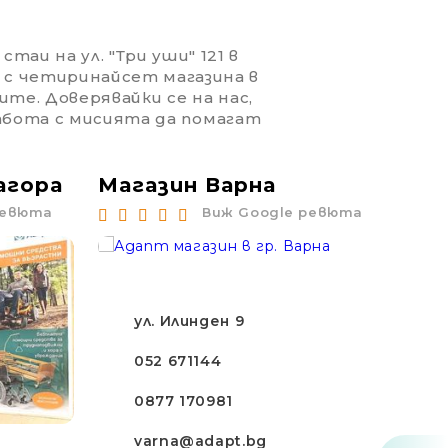
таи на ул. "Три уши" 121 в
 с четиринайсет магазина в
ите. Доверявайки се на нас,
работа с мисията да помагат
агора
Магазин Варна
Ма
ревюта
Виж Google ревюта
ул. Илинден 9
052 671144
0877 170981
varna@adapt.bg