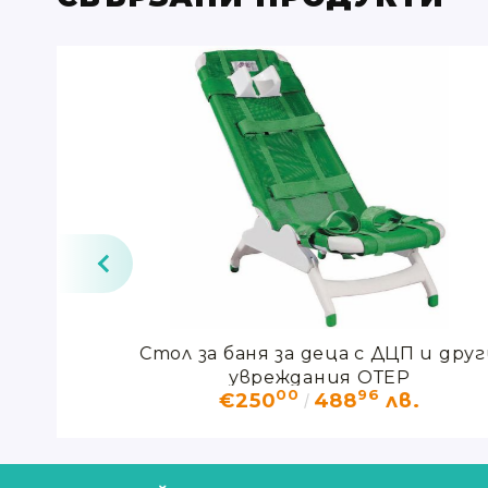
П и други
Стол за баня за деца с ДЦП и дру
ДЕМО
увреждания ОТЕР
00
96
.
€250
488
лв.
.