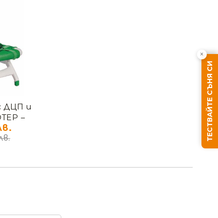
×
ТЕСТВАЙТЕ СЪНЯ СИ
с ДЦП и
ТЕР –
в.
лв.
Ние ще се свържем с вас в рамките на работния д