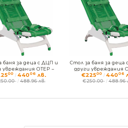
Моят профил
Вход
Регистрация
а баня за деца с ДЦП и
Стол за баня за деца 
и увреждания ОТЕР –
други увреждания О
00
06
00
06
225
440
лв.
€225
440
л
ДЕМО
ДЕМО
250.00
488.96 лв.
€250.00
488.96 