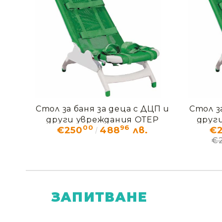
Стол за баня за деца с ДЦП и
Стол з
други увреждания ОТЕР
друг
00
96
€250
488
лв.
€
€
ЗАПИТВАНЕ