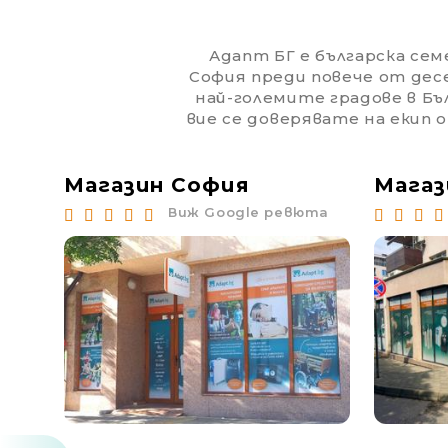
Адапт БГ е българска семе
София преди повече от дес
най-големите градове в Бъл
вие се доверявате на екип 
Магазин София
Магаз
юта
Виж Google ревюта