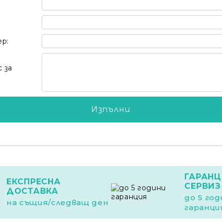
ер:
 за
ГАРАНЦ
ЕКСПРЕСНА
СЕРВИЗ
ДОСТАВКА
до 5 го
на същия/следващ ден
гаранци