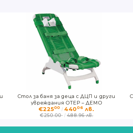
ги
Стол за баня за деца с ДЦП и други
С
увреждания ОТЕР – ДЕМО
00
06
€225
440
лв.
€250.00
488.96 лв.