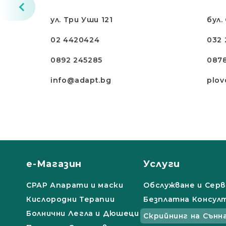
ул. Три Уши 121
бул.
02 4420424
032 
0892 245285
087
info@adapt.bg
plov
е-Магазин
Услуги
СРАР Апарати и маски
Обслужване и Серв
Кислородни Терапии
Безплатна Консул
Болнични Легла и Дюшеци
Скрийнинг на Сънн