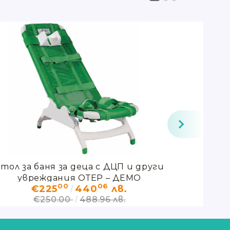
тол за баня за деца с ДЦП и други
Стол за 
увреждания ОТЕР – ДЕМО
00
06
€225
440
лв.
€250.00
488.96 лв.