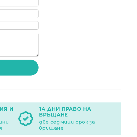
ИЯ И
14 ДНИ ПРАВО НА
ВРЪЩАНЕ
дини
две седмици срок за
я
връщане