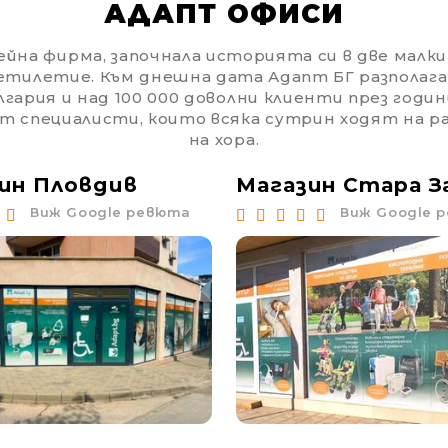
АДАПТ ОФИСИ
йна фирма, започнала историята си в две малки с
етилетие. Към днешна дата Адапт БГ разполага
гария и над 100 000 доволни клиенти през годин
от специалисти, които всяка сутрин ходят на 
на хора.
ин Пловдив
Магазин Стара З
Виж Google ревюта
Виж Google 