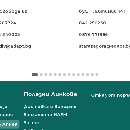
 Свобода 69
бул. П. Евтимий 141
207724
042 250250
8 340005
0876 771966
div@adapt.bg
starazagora@adapt.b
Полезни Линкове
Отказ от поръ
изи
Доставка и Връщане
тация
Заплатете НАЕМ
За нас
а Апнея