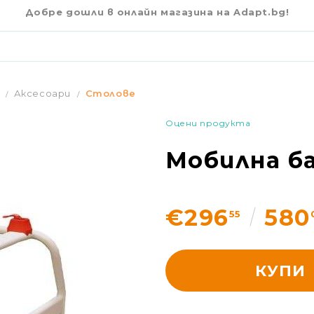
€296
55
Добре дошли в онлайн магазина на Adapt.bg!
Аксесоари
Столове
Оцени продукта
Мобилна ба
€296
580
55
КУПИ