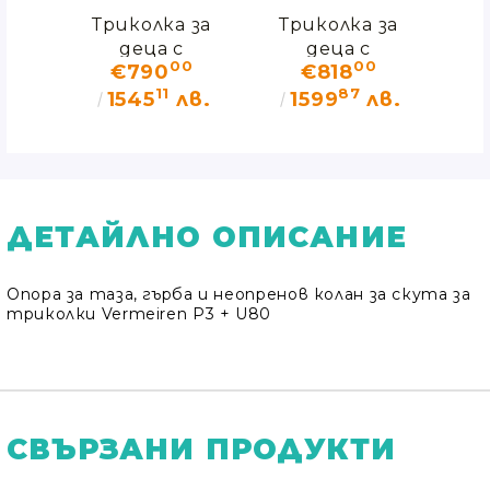
 за
Триколка за
Триколка за
Тр
деца с
деца с
0
00
00
€790
€818
ния
увреждания
увреждания
ув
11
87
И
САФАРИ
СПОРТИ
в.
1545
лв.
1599
лв.
1
n –
Vermeiren
Vermeiren
V
0
лв.
ез
)
ДЕТАЙЛНО ОПИСАНИЕ
Опора за таза, гърба и неопренов колан за скута за
триколки Vermeiren Р3 + U80
СВЪРЗАНИ ПРОДУКТИ