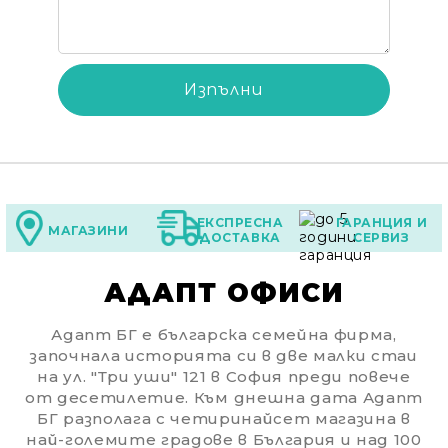
ЕКСПРЕСНА
ГАРАНЦИЯ И
МАГАЗИНИ
ДОСТАВКА
СЕРВИЗ
АДАПТ ОФИСИ
Адапт БГ е българска семейна фирма,
започнала историята си в две малки стаи
на ул. "Три уши" 121 в София преди повече
от десетилетие. Към днешна дата Адапт
БГ разполага с четиринайсет магазина в
най-големите градове в България и над 100