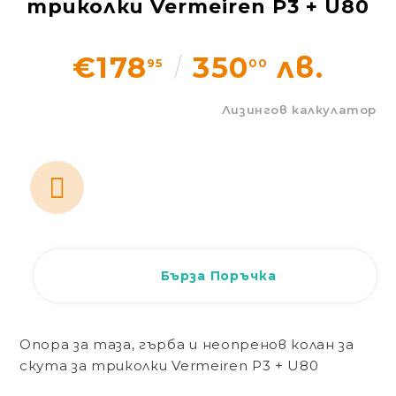
триколки Vermeiren Р3 + U80
Статии
€178
350
лв.
95
00
Контакти
Лизингов калкулатор
EUR
BG
EN
Вход
Регистрация
BG
Бърза Поръчка
Опора за таза, гърба и неопренов колан за
скута за триколки Vermeiren Р3 + U80