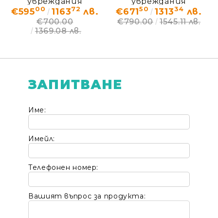
увреждания
увреждания
00
72
50
34
€595
1163
лв.
€671
1313
лв.
СПОРТИ Vermeiren –
САФАРИ Vermeiren –
€700.00
€790.00
1545.11 лв.
ДЕМО (без кашон)
ДЕМО (без кашон)
1369.08 лв.
ЗАПИТВАНЕ
Име:
Имейл:
Телефонен номер:
Вашият въпрос за продукта: