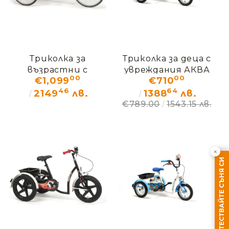
Триколка за
Триколка за деца с
възрастни с
увреждания АКВА
00
00
€1,099
€710
увреждания
Vermeiren
46
64
ЛИБЕРТИ Vermeiren
2149
лв.
1388
лв.
€789.00
1543.15 лв.
×
ТЕСТВАЙТЕ СЪНЯ СИ