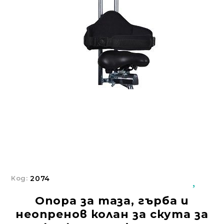
Добрич
Добрич
ул. Отец Паисий 5
0876 514422
Осигуряване На Достъпна Среда
Ортези
Медицинско Оборудване ПОД НАЕМ
Нови Продукти
Грижа За Здравето
Под Наем
Код:
2074
Финансиране
Опора за таза, гърба и
Състояния
неопренов колан за скута за