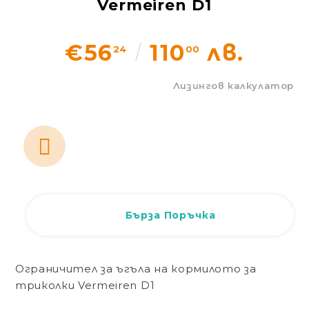
Vermeiren D1
Статии
€56
110
лв.
24
00
Контакти
Лизингов калкулатор
EUR
BG
EN
Вход
Регистрация
BG
Бърза Поръчка
Ограничител за ъгъла на кормилото за
триколки Vermeiren D1