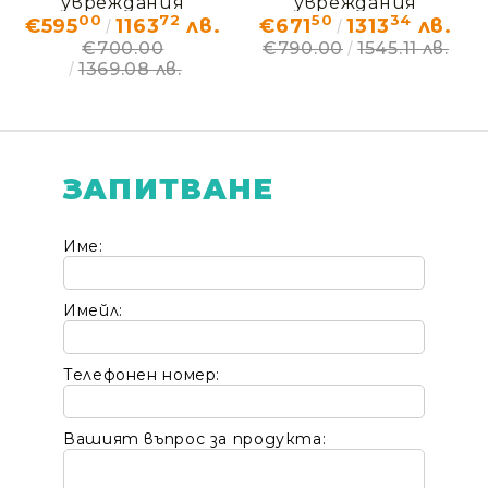
увреждания
увреждания
00
72
50
34
€595
1163
лв.
€671
1313
лв.
СПОРТИ Vermeiren –
САФАРИ Vermeiren –
€700.00
€790.00
1545.11 лв.
ДЕМО (без кашон)
ДЕМО (без кашон)
1369.08 лв.
ЗАПИТВАНЕ
Име:
Имейл:
Телефонен номер:
Вашият въпрос за продукта: