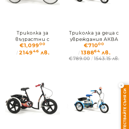
Триколка за
Триколка за деца с
възрастни с
увреждания АКВА
00
00
€1,099
€710
увреждания
Vermeiren
46
64
ЛИБЕРТИ Vermeiren
2149
лв.
1388
лв.
€789.00
1543.15 лв.
×
ТЕСТВАЙТЕ СЪНЯ СИ