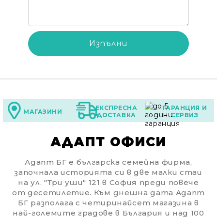
ЕКСПРЕСНА
ГАРАНЦИЯ И
МАГАЗИНИ
ДОСТАВКА
СЕРВИЗ
АДАПТ ОФИСИ
Адапт БГ е българска семейна фирма,
започнала историята си в две малки стаи
на ул. "Три уши" 121 в София преди повече
от десетилетие. Към днешна дата Адапт
БГ разполага с четиринайсет магазина в
най-големите градове в България и над 100