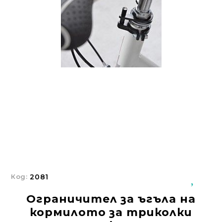
Добрич
Добрич
ул. Отец Паисий 5
0876 514422
Осигуряване На Достъпна Среда
Ортези
Медицинско Оборудване ПОД НАЕМ
Нови Продукти
Грижа За Здравето
Под Наем
Код:
2081
Финансиране
Ограничител за ъгъла на
Състояния
кормилото за триколки