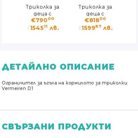
 за
Триколка за
Триколка за
Тр
деца с
деца с
0
00
00
€790
€818
ния
увреждания
увреждания
ув
11
87
И
САФАРИ
СПОРТИ
в.
1545
лв.
1599
лв.
1
n –
Vermeiren
Vermeiren
V
0
лв.
ез
)
ДЕТАЙЛНО ОПИСАНИЕ
Ограничител за ъгъла на кормилото за триколки
Vermeiren D1
СВЪРЗАНИ ПРОДУКТИ