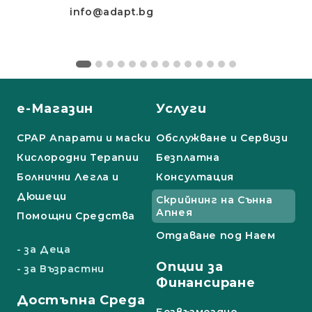
info@adapt.bg
е-Магазин
Услуги
СРАР Апарати и маски
Обслужване и Сервизи
Кислородни Терапии
Безплатна
Болнични Легла и
Консултация
Дюшеци
Скрийнинг на Сънна
Апнея
Помощни Средства
Отдаване под Наем
- за Деца
Опции за
- за Възрастни
Финансиране
Достъпна Среда