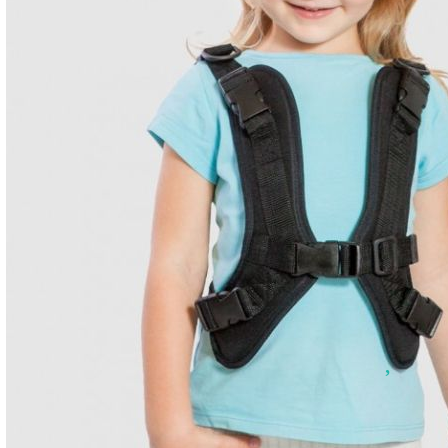
Добрич
Добрич
ул. Отец Паисий 5
0876 514422
Осигуряване На Достъпна Среда
Ортези
Медицинско Оборудване ПОД НАЕМ
Нови Продукти
Грижа За Здравето
Под Наем
Код:
2252
Финансиране
"H"- образен колан за количка
Състояния
ОМБРЕЛО OMО_114