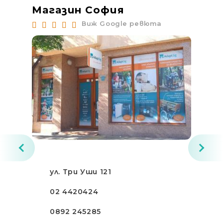
Магазин София
Ма
Виж Google ревюта
ул. Три Уши 121
02 4420424
0892 245285