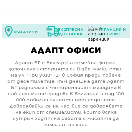
ЕКСПРЕСНА
ГАРАНЦИЯ И
МАГАЗИНИ
ДОСТАВКА
СЕРВИЗ
АДАПТ ОФИСИ
Адапт БГ е българска семейна фирма,
започнала историята си в две малки стаи
на ул. "Три уши" 121 в София преди повече
от десетилетие. Към днешна дата Адапт
БГ разполага с четиринайсет магазина в
най-големите градове в България и над 100
000 доволни клиенти през годините.
Доверявайки се на нас, вие се доверявате
на екип от специалисти, които всяка
сутрин ходят на работа с мисията да
Ние ще се свържем с вас в рамките на работния 
помагат на хора.