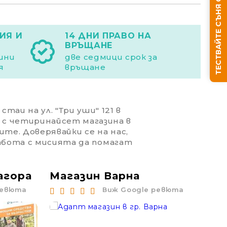
ТЕСТВАЙТЕ СЪНЯ СИ
ИЯ И
14 ДНИ ПРАВО НА
ВРЪЩАНЕ
дини
две седмици срок за
я
връщане
Ние ще се свържем с вас в рамките на работния д
таи на ул. "Три уши" 121 в
 с четиринайсет магазина в
ите. Доверявайки се на нас,
работа с мисията да помагат
агора
Магазин Варна
Ма
ревюта
Виж Google ревюта