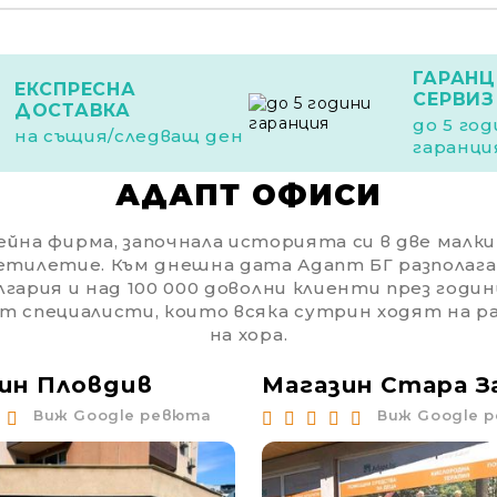
ГАРАНЦ
ЕКСПРЕСНА
СЕРВИЗ
ДОСТАВКА
до 5 го
на същия/следващ ден
гаранци
АДАПТ ОФИСИ
йна фирма, започнала историята си в две малки с
етилетие. Към днешна дата Адапт БГ разполага
гария и над 100 000 доволни клиенти през годин
от специалисти, които всяка сутрин ходят на 
на хора.
ин Пловдив
Магазин Стара З
Виж Google ревюта
Виж Google 