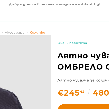
€245
42
 OMО_416
Добре дошли в онлайн магазина на Adapt.bg!
Аксесоари
Колички
Оцени продукта
Лятно чува
ОМБРЕЛО 
Лятно чувалче за коли
€245
48
42