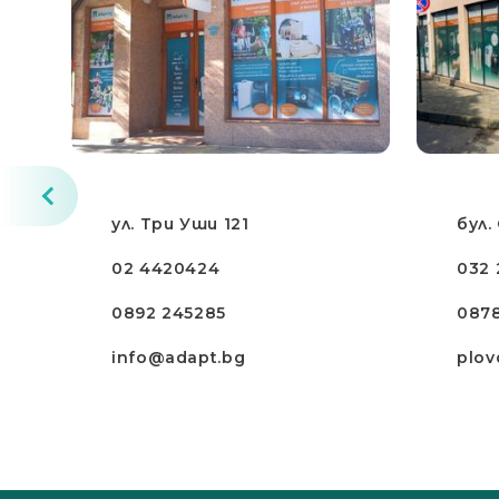
ул. Три Уши 121
бул.
02 4420424
032 
0892 245285
087
info@adapt.bg
plov