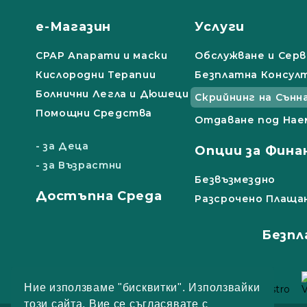
е-Магазин
Услуги
СРАР Апарати и маски
Обслужване и Серв
Кислородни Терапии
Безплатна Консул
Болнични Легла и Дюшеци
Скрийнинг на Сънн
Помощни Средства
Отдаване под Нае
- за Деца
Опции за Фина
- за Възрастни
Безвъзмездно
Достъпна Среда
Разсрочено Плаща
Безпл
Ние използваме "бисквитки". Използвайки
този сайта, Вие се съгласявате с