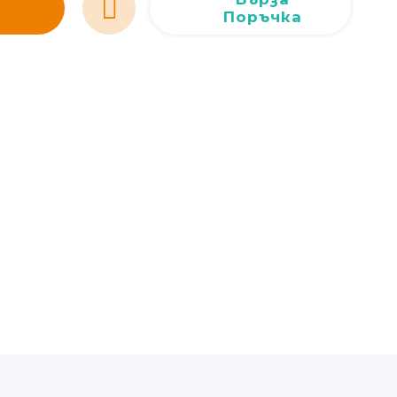
Поръчка
Сливен
Сливен
ул. Добри Чинтулов 3
0877 673606
Добрич
Добрич
ул. Отец Паисий 5
0876 514422