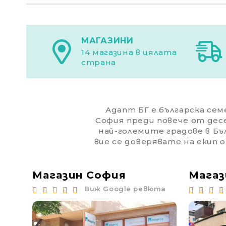
МАГАЗИНИ
14 магазина в цялата
страна
Адапт БГ е българска семе
София преди повече от дес
най-големите градове в Бъл
вие се доверявате на екип 
Магазин София
Магаз
юта
Виж Google ревюта