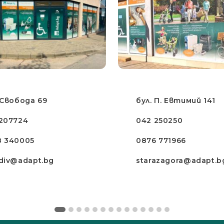
 Свобода 69
бул. П. Евтимий 141
207724
042 250250
8 340005
0876 771966
div@adapt.bg
starazagora@adapt.b