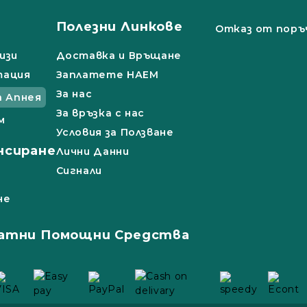
Полезни Линкове
Отказ от поръ
изи
Доставка и Връщане
тация
Заплатете НАЕМ
За нас
а Апнея
За връзка с нас
м
Условия за Ползване
нсиране
Лични Данни
Сигнали
не
атни Помощни Средства