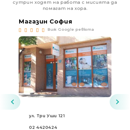
сутрин ходят на работа с мисията да
помагат на хора.
Магазин София
Ма
Виж Google ревюта
ул. Три Уши 121
02 4420424