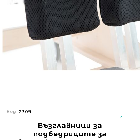
Добрич
Добрич
ул. Отец Паисий 5
0876 514422
Осигуряване На Достъпна Среда
Ортези
Медицинско Оборудване ПОД НАЕМ
Нови Продукти
Грижа За Здравето
Под Наем
Код:
2309
Финансиране
Възглавници за
Състояния
подбедриците за