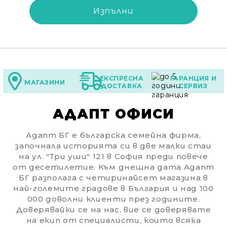
ЕКСПРЕСНА
ГАРАНЦИЯ И
МАГАЗИНИ
ДОСТАВКА
СЕРВИЗ
АДАПТ ОФИСИ
Адапт БГ е българска семейна фирма,
започнала историята си в две малки стаи
на ул. "Три уши" 121 в София преди повече
от десетилетие. Към днешна дата Адапт
БГ разполага с четиринайсет магазина в
най-големите градове в България и над 100
000 доволни клиенти през годините.
Доверявайки се на нас, вие се доверявате
на екип от специалисти, които всяка
Ние ще се свържем с вас в рамките на работния 