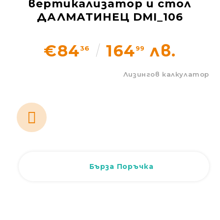
вертикализатор и стол
Статии
ДАЛМАТИНЕЦ DMI_106
Контакти
€84
164
лв.
36
99
EUR
BG
Лизингов калкулатор
EN
Вход
Регистрация
BG
Бърза Поръчка