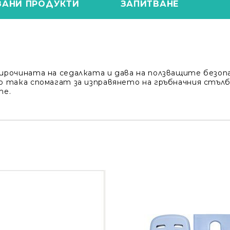
ЗАНИ ПРОДУКТИ
ЗАПИТВАНЕ
рочината на седалката и дава на ползващите безопа
 така спомагат за изправянето на гръбначния стълб
те.