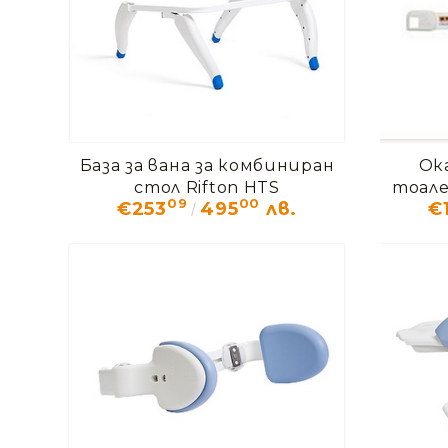
База за вана за комбиниран
Ок
стол Rifton HTS
тоале
09
00
€253
495
лв.
€