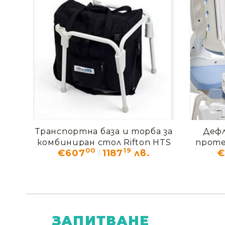
Транспортна база и торба за
Дефл
комбиниран стол Rifton HTS
проте
00
19
€607
1187
лв.
€
ЗАПИТВАНЕ