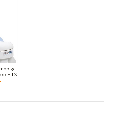
тор за
ton HTS
.