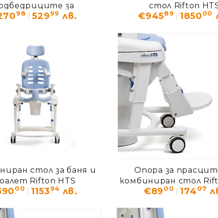
одбедриците за
стол Rifton HT
98
99
89
00
270
529
лв.
€945
1850
иран стол Rifton HTS
ниран стол за баня и
Опора за прасцит
оалет Rifton HTS
комбиниран стол Rif
00
94
00
07
590
1153
лв.
€89
174
л