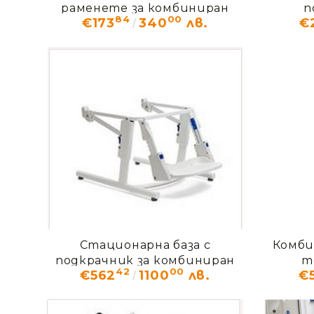
раменете за комбиниран
п
84
00
€173
340
лв.
€
стол Rifton HTS
комбин
Стационарна база с
Комби
подкрачник за комбиниран
т
42
00
€562
1100
лв.
€
стол Rifton HTS