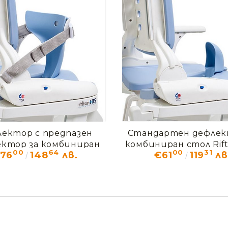
ектор с предпазен
Стандартен дефлек
ктор за комбиниран
комбиниран стол Rif
00
64
00
31
76
148
лв.
€61
119
лв
стол Rifton HTS