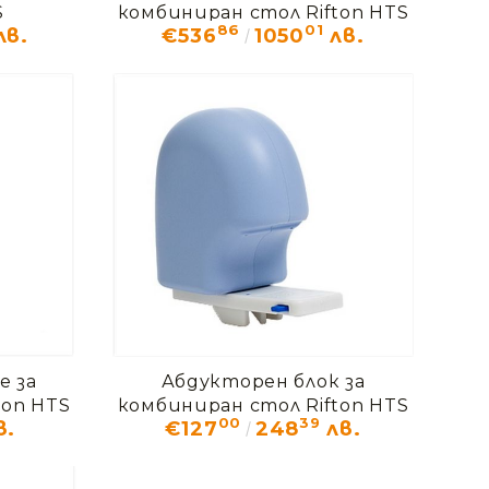
S
комбиниран стол Rifton HTS
86
01
лв.
€536
1050
лв.
е за
Абдукторен блок за
ton HTS
комбиниран стол Rifton HTS
00
39
в.
€127
248
лв.