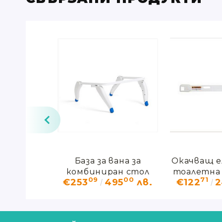
артен
База за вана за
Окачващ е
тор за
комбиниран стол
тоалетна 
31
09
00
71
19
лв.
€253
495
лв.
€122
2
ан стол
Rifton HTS
Rifto
 HTS