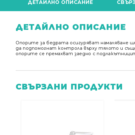
ДЕТАЙЛНО ОПИСАНИЕ
СВЪР
ДЕТАЙЛНО ОПИСАНИЕ
Опорите за бедрата осигуряват намаляване ши
да подпомогнат контрола върху тялото и също
опорите се премахват заедно с подлакътници
СВЪРЗАНИ ПРОДУКТИ