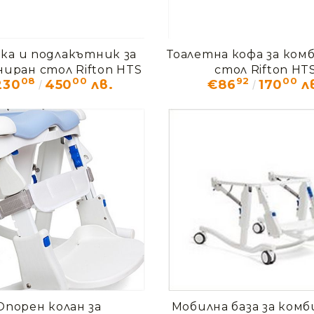
ка и подлакътник за
Тоалетна кофа за ком
иран стол Rifton HTS
стол Rifton HT
08
00
92
00
230
450
лв.
€86
170
л
Опорен колан за
Мобилна база за ком