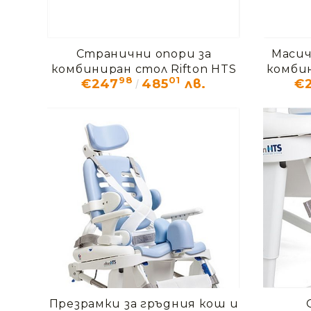
Странични опори за
Масич
комбиниран стол Rifton HTS
комбин
98
01
€247
485
лв.
€
Презрамки за гръдния кош и