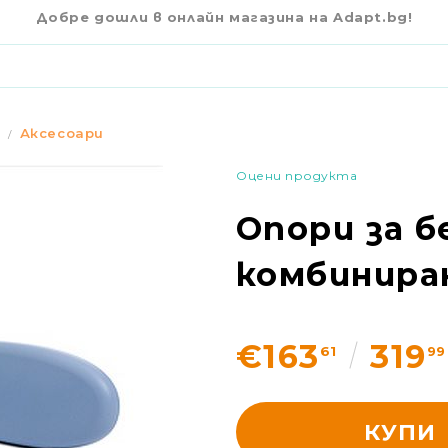
€163
6
ТОЛ RIFTON HTS
Добре дошли в онлайн магазина на Adapt.bg!
Аксесоари
Оцени продукта
Опори за б
комбиниран
€163
319
61
99
КУПИ