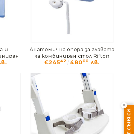
а и
Анатомична опора за главата
иниран
за комбиниран стол Rifton
42
00
в.
€245
480
лв.
S
HTS
×